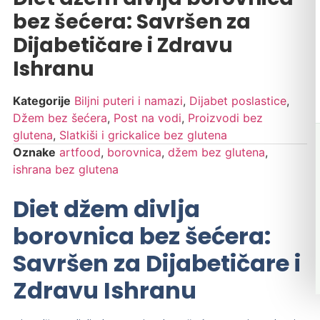
bez šećera: Savršen za
Dijabetičare i Zdravu
Ishranu
Kategorije
Biljni puteri i namazi
,
Dijabet poslastice
,
Džem bez šećera
,
Post na vodi
,
Proizvodi bez
glutena
,
Slatkiši i grickalice bez glutena
Oznake
artfood
,
borovnica
,
džem bez glutena
,
ishrana bez glutena
Diet džem divlja
borovnica bez šećera:
Savršen za Dijabetičare i
Zdravu Ishranu