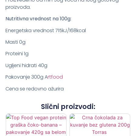
proizvoda.
Nutritivna vrednost na 100g:
Energetska vrednost 715kJ/168kcal
Masti 0g
Proteini 1g
Ugljeni hidrati 40g
Pakovanje 300g A
rtfood
Cena se redovno ažurira
Slični proizvodi: