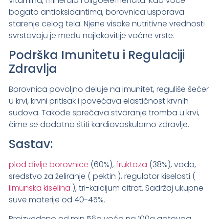
vitamina, minerala i oligoelemenata. Kao voće
bogato antioksidantima, borovnica usporava
starenje celog tela. Njene visoke nutritivne vrednosti
svrstavaju je među najlekovitije voćne vrste.
Podrška Imunitetu i Regulaciji
Zdravlja
Borovnica povoljno deluje na imunitet, reguliše šećer
u krvi, krvni pritisak i povećava elastičnost krvnih
sudova. Takođe sprečava stvaranje tromba u krvi,
čime se dodatno štiti kardiovaskularno zdravlje.
Sastav:
plod divlje borovnice
(60%),
fruktoza
(38%), voda,
sredstvo za želiranje ( pektin ), regulator kiselosti (
limunska kiselina
), tri-kalcijum citrat. Sadržaj ukupne
suve materije od 40-45%.
Proizvedeno od min 56g voća na 100g gotovog