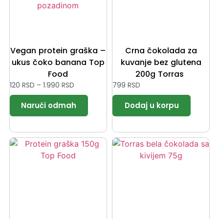
Vegan protein graška –
Crna čokolada za
ukus čoko banana Top
kuvanje bez glutena
Food
200g Torras
120
RSD
–
1.990
RSD
799
RSD