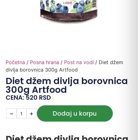
Početna
/
Posna hrana
/
Post na vodi
/ Diet džem
divlja borovnica 300g Artfood
Diet džem divlja borovnica
300g Artfood
CENA:
520
RSD
Dodaj u korpu
−
+
Diet džem divlja borovnica