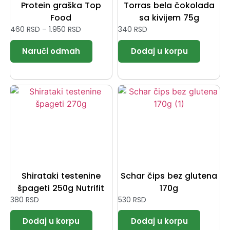
Protein graška Top
Torras bela čokolada
Food
sa kivijem 75g
460
RSD
–
1.950
RSD
340
RSD
Shirataki testenine
Schar čips bez glutena
špageti 250g Nutrifit
170g
380
RSD
530
RSD