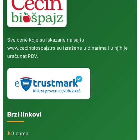
Sve cene koje su iskazane na sajtu
www.cecinbiospajz.rs su izražene u dinarima i u njih je
uračunat PDV.
Brzi linkovi
O nama