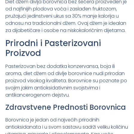
Diet džem divlja borovnica bez šećera proizveden je
od najfinijih plodova voća i zaslađen fruktozom,
pružajući jedinstveni ukus sa 30% manje kalorija u
odnosu na tradicionalni džem. Ovaj džem je idealan
za dijabetičare i osobe na niskokaloričnim dijetama.
Prirodni i Pasterizovani
Proizvod
Pasterizovan bez dodatka konzervansa, boja ili
aroma, diet džem od divlje borovnice nudi prirodan
proizvod visokog kvaliteta. Borovnice su poznate po
svojim jakim antioksidativnim svojstvima i
antikancerogenom dejstvu.
Zdravstvene Prednosti Borovnica
Borovnica je jedan od najvećih prirodnih
antioksidanata i u svom sastavu sadrži veliku količinu