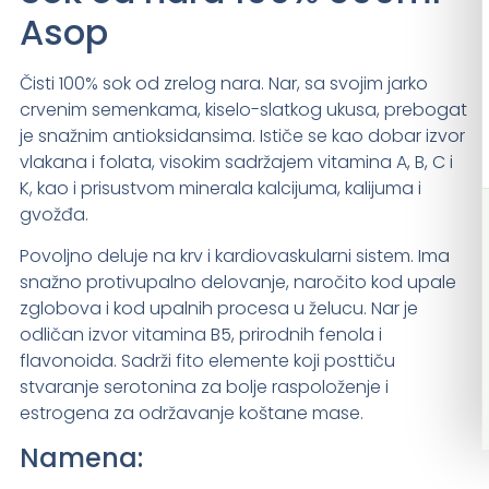
Asop
Čisti 100% sok od zrelog nara. Nar, sa svojim jarko
crvenim semenkama, kiselo-slatkog ukusa, prebogat
je snažnim antioksidansima. Ističe se kao dobar izvor
vlakana i folata, visokim sadržajem vitamina A, B, C i
K, kao i prisustvom minerala kalcijuma, kalijuma i
gvožđa.
Povoljno deluje na krv i kardiovaskularni sistem. Ima
snažno protivupalno delovanje, naročito kod upale
zglobova i kod upalnih procesa u želucu. Nar je
odličan izvor vitamina B5, prirodnih fenola i
flavonoida. Sadrži fito elemente koji posttiču
stvaranje serotonina za bolje raspoloženje i
estrogena za održavanje koštane mase.
Namena: