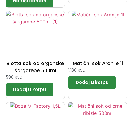
Biotta sok od organske
Matični sok Aronije 1l
šargarepe 500ml
1.130
RSD
590
RSD