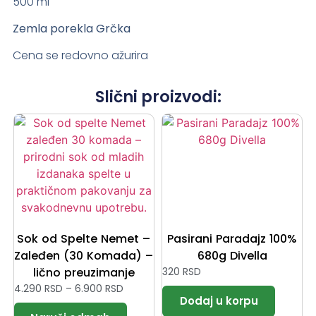
500 ml
Zemla porekla Grčka
Cena se redovno ažurira
Slični proizvodi:
Sok od Spelte Nemet –
Pasirani Paradajz 100%
Zaleđen (30 Komada) –
680g Divella
lično preuzimanje
320
RSD
4.290
RSD
–
6.900
RSD