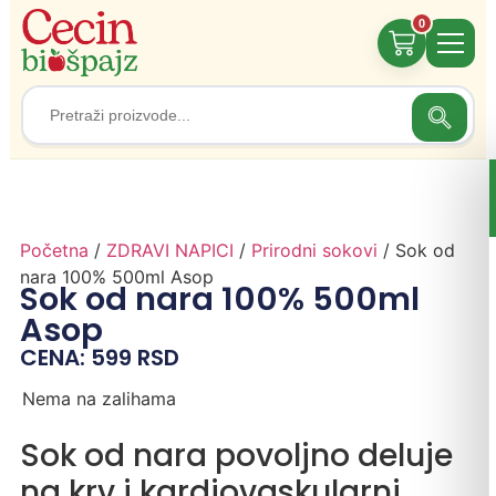
0
Search
Search
for:
Početna
/
ZDRAVI NAPICI
/
Prirodni sokovi
/ Sok od
nara 100% 500ml Asop
Sok od nara 100% 500ml
Asop
CENA:
599
RSD
Nema na zalihama
Sok od nara povoljno deluje
na krv i kardiovaskularni