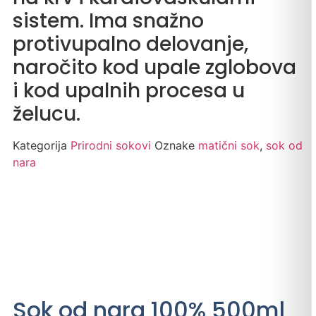
sistem. Ima snažno
protivupalno delovanje,
naročito kod upale zglobova
i kod upalnih procesa u
želucu.
Kategorija
Prirodni sokovi
Oznake
matični sok
,
sok od
nara
Sok od nara 100% 500ml