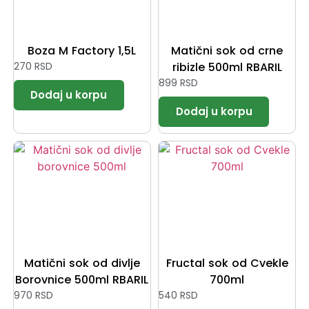
Boza M Factory 1,5L
Matični sok od crne
270
RSD
ribizle 500ml RBARIL
899
RSD
Matični sok od divlje
Fructal sok od Cvekle
Borovnice 500ml RBARIL
700ml
970
RSD
540
RSD