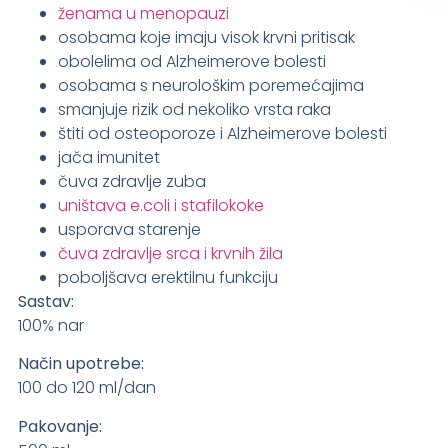
ženama u menopauzi
osobama koje imaju visok krvni pritisak
obolelima od Alzheimerove bolesti
osobama s neurološkim poremećajima
smanjuje rizik od nekoliko vrsta raka
štiti od osteoporoze i Alzheimerove bolesti
jača imunitet
čuva zdravlje zuba
uništava e.coli i stafilokoke
usporava starenje
čuva zdravlje srca i krvnih žila
poboljšava erektilnu funkciju
Sastav:
100% nar
Način upotrebe:
100 do 120 ml/dan
Pakovanje: