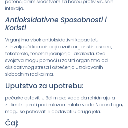
potencijalnim sredstvom za borbu protiv virusnih
infekcija.
Antioksidativne Sposobnosti i
Koristi
Vrganj ima visok antioksidativni kapacitet,
zahvaljujući kombinaciji raznih organskih kiselina,
tokoferola, fenolnih jedinjenja i alkaloida. Ova
svojstva mogu pomoći u zaštiti organizma od
oksidativnog stresa i oštećenja uzrokovanih
slobodnim radikalima.
Uputstvo za upotrebu:
pečurke ostaviti u 3dl mlake vode da rehidriraju, a
zatim ih oprati pod mlazom mlake vode. Nakon toga,
mogu se pohovati ili dodavati u druga jela.
Čaj: