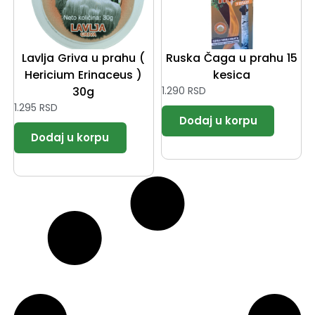
Lavlja Griva u prahu (
Ruska Čaga u prahu 15
Hericium Erinaceus )
kesica
30g
1.290
RSD
1.295
RSD