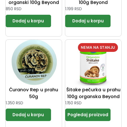
organski 100g Beyond
100g Beyond
850
RSD
1.199
RSD
Ćuranov Rep u prahu
Šitake pečurka u prahu
50g
100g organska Beyond
1.350
RSD
1.150
RSD