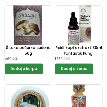
Šitake pečurka sušena
Reiši kapi ekstrakt 30ml
50g
Fantastik Fungi
460
RSD
1.550
RSD