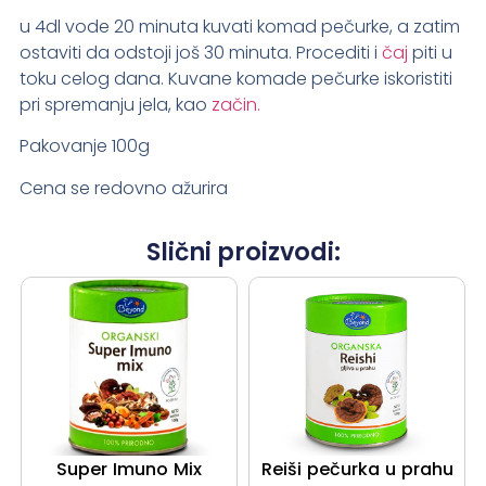
u 4dl vode 20 minuta kuvati komad pečurke, a zatim
ostaviti da odstoji još 30 minuta. Procediti i
čaj
piti u
toku celog dana. Kuvane komade pečurke iskoristiti
pri spremanju jela, kao
začin.
Pakovanje 100g
Cena se redovno ažurira
Slični proizvodi:
Super Imuno Mix
Reiši pečurka u prahu