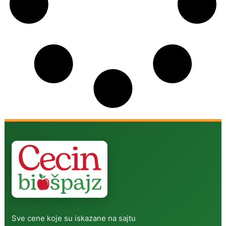
Sve cene koje su iskazane na sajtu