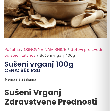
Početna
/
OSNOVNE NAMIRNICE
/
Gotovi proizvodi
od soje i žitarica
/ Sušeni vrganj 100g
Sušeni vrganj 100g
CENA:
650
RSD
Nema na zalihama
Sušeni Vrganj
Zdravstvene Prednosti