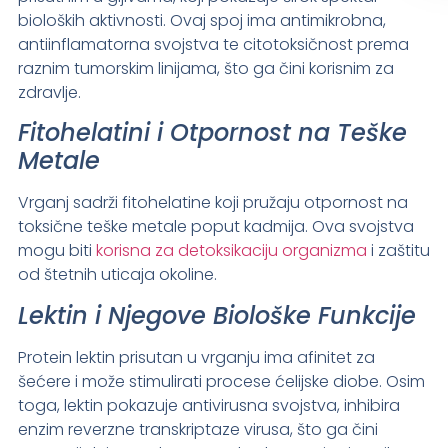
bioloških aktivnosti. Ovaj spoj ima antimikrobna,
antiinflamatorna svojstva te citotoksičnost prema
raznim tumorskim linijama, što ga čini korisnim za
zdravlje.
Fitohelatini i Otpornost na Teške
Metale
Vrganj sadrži fitohelatine koji pružaju otpornost na
toksične teške metale poput kadmija. Ova svojstva
mogu biti
korisna za detoksikaciju organizma
i zaštitu
od štetnih uticaja okoline.
Lektin i Njegove Biološke Funkcije
Protein lektin prisutan u vrganju ima afinitet za
šećere i može stimulirati procese ćelijske diobe. Osim
toga, lektin pokazuje antivirusna svojstva, inhibira
enzim reverzne transkriptaze virusa, što ga čini