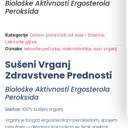
Biološke Aktivnosti Ergosterola
Peroksida
Kategorije
Gotovi proizvodi od soje i žitarica
,
Lekovite gljive
Oznake
lekovite pečurke
,
makrobiotika
,
suvi vrganj
Sušeni Vrganj
Zdravstvene Prednosti
Biološke Aktivnosti Ergosterola
Peroksida
Sastav:
100% sušeni vrganj.
Vrganj je bogat ergosterolom peroksidom, spojem
prisutnim u gljivama, koji pokazuje širok spektar