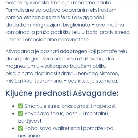
balans ajurvedske tradicije i moderne nauke.
Formulisane sa pažljivo odabranim ekstraktom
korena
Withania somnifera
(ašvagande) i
dodatkom
magnezijum bisglicinata
– ova moćna
kombinacija pruža podršku telu u borbi protiv stresa,
umora i emocionalne neravnoteže.
Ašvaganda je poznati
adaptogen
koji pomaže telu
da se prilagodi svakodnevnim izazovima, dok
magnezijum u visokoapsorbujućem obliku
bisglicinata doprinosi zdravlju nervnog sistema,
mišića i kvalitetnom snu – bez iritacije stomaka.
Ključne prednosti Ašvagande:
Smanjuje stres, anksioznost i napetost
Povećava fokus, pažnju i mentalnu
izdržljivost
Poboljšava kvalitet sna i pomaže kod
nesanice