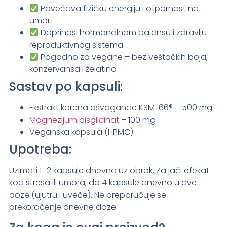
Povećava fizičku energiju i otpornost na
umor
Doprinosi hormonalnom balansu i zdravlju
reproduktivnog sistema
Pogodno za vegane – bez veštačkih boja,
konzervansa i želatina
Sastav po kapsuli:
Ekstrakt korena ašvagande KSM-66® – 500 mg
Magnezijum bisglicinat
– 100 mg
Veganska kapsula (HPMC)
Upotreba:
Uzimati 1–2 kapsule dnevno uz obrok. Za jači efekat
kod stresa ili umora, do 4 kapsule dnevno u dve
doze (ujutru i uveče). Ne preporučuje se
prekoračenje dnevne doze.