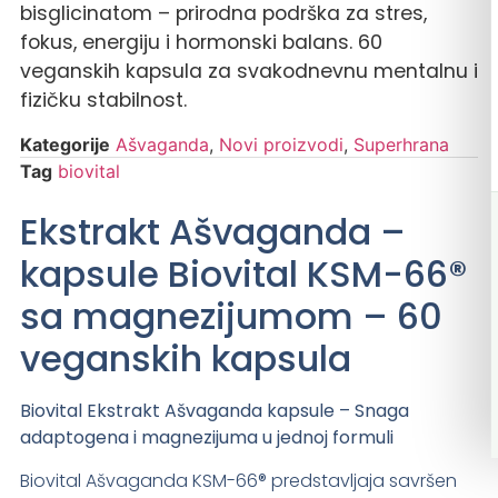
bisglicinatom – prirodna podrška za stres,
fokus, energiju i hormonski balans. 60
veganskih kapsula za svakodnevnu mentalnu i
fizičku stabilnost.
Kategorije
Ašvaganda
,
Novi proizvodi
,
Superhrana
Tag
biovital
Ekstrakt Ašvaganda –
kapsule Biovital KSM-66®
sa magnezijumom – 60
veganskih kapsula
Biovital Ekstrakt Ašvaganda kapsule – Snaga
adaptogena i magnezijuma u jednoj formuli
Biovital Ašvaganda KSM-66® predstavljaja savršen