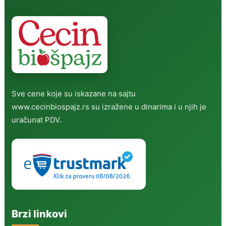
Sve cene koje su iskazane na sajtu
www.cecinbiospajz.rs su izražene u dinarima i u njih je
uračunat PDV.
Brzi linkovi