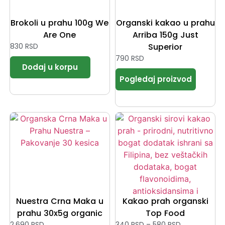
Brokoli u prahu 100g We
Organski kakao u prahu
Are One
Arriba 150g Just
830
RSD
Superior
790
RSD
Nuestra Crna Maka u
Kakao prah organski
prahu 30x5g organic
Top Food
2.690
RSD
340
RSD
–
580
RSD