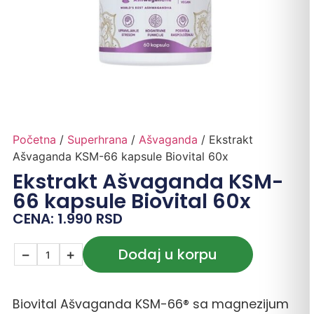
Početna
/
Superhrana
/
Ašvaganda
/ Ekstrakt
Ašvaganda KSM-66 kapsule Biovital 60x
Ekstrakt Ašvaganda KSM-
66 kapsule Biovital 60x
CENA:
1.990
RSD
Dodaj u korpu
−
+
Biovital Ašvaganda KSM-66® sa magnezijum