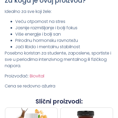
Za koga je ovaj proizvod?
Idealno za sve koji žele:
Veću otpornost na stres
Jasnije razmišljanje i bolji fokus
Više energije i bolji san
Prirodnu hormonsku ravnotežu
Jači libido i mentalnu stabilnost
Posebno koristan za studente, zaposlene, sportiste i
sve u periodima intenzivnog mentalnog ili fizičkog
napora.
Proizvođač:
Biovital
Cena se redovno ažurira
Slični proizvodi: