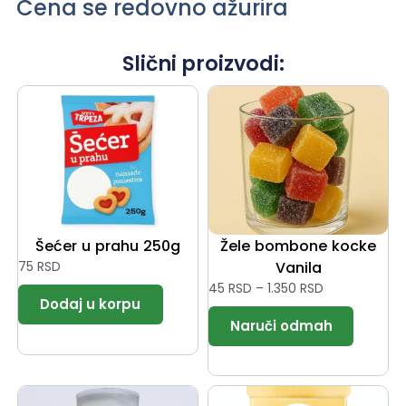
Cena se redovno ažurira
Slični proizvodi:
Šećer u prahu 250g
Žele bombone kocke
75
RSD
Vanila
45
RSD
–
1.350
RSD