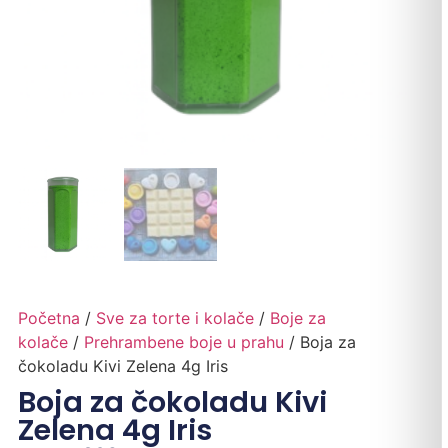
Početna
/
Sve za torte i kolače
/
Boje za
kolače
/
Prehrambene boje u prahu
/ Boja za
čokoladu Kivi Zelena 4g Iris
Boja za čokoladu Kivi
Zelena 4g Iris