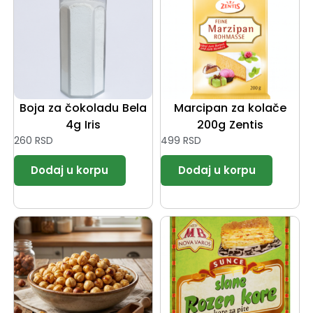
Boja za čokoladu Bela
Marcipan za kolače
4g Iris
200g Zentis
260
RSD
499
RSD