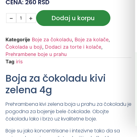
CENA:
260
RSD
Dodaj u korpu
−
+
Kategorije
Boje za čokoladu
,
Boje za kolače
,
Čokolada u boji
,
Dodaci za torte i kolače
,
Prehrambene boje u prahu
Tag
iris
Boja za čokoladu kivi
zelena 4g
Prehrambena kivi zelena boja u prahu za čokoladu je
pogodna za bojenje bele čokolade. Obojte
čokoladu lako i brzo uz kvalitetne boje.
Boje su jako koncentrisane i intezivne tako da sa