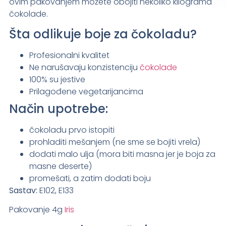
ovim pakovanjem možete obojiti nekoliko kilograma
čokolade.
Šta odlikuje boje za čokoladu?
Profesionalni kvalitet
Ne narušavaju konzistenciju
čokolade
100% su jestive
Prilagođene vegetarijancima
Način upotrebe:
čokoladu prvo istopiti
prohladiti mešanjem (ne sme se bojiti vrela)
dodati malo ulja (mora biti masna jer je boja za
masne deserte)
promešati, a zatim dodati boju
Sastav:
E102, E133
Pakovanje 4g
Iris