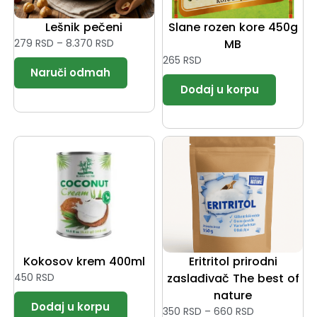
Lešnik pečeni
Slane rozen kore 450g
279
RSD
–
8.370
RSD
MB
265
RSD
Kokosov krem 400ml
Eritritol prirodni
450
RSD
zaslađivač The best of
nature
350
RSD
–
660
RSD