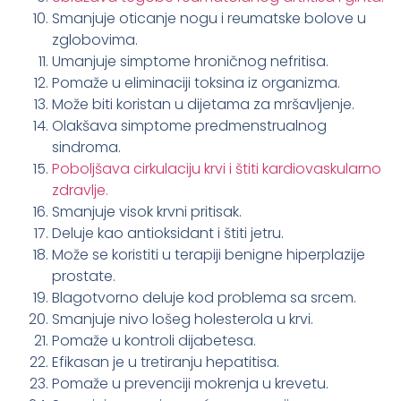
Smanjuje oticanje nogu i reumatske bolove u
zglobovima.
Umanjuje simptome hroničnog nefritisa.
Pomaže u eliminaciji toksina iz organizma.
Može biti koristan u dijetama za mršavljenje.
Olakšava simptome predmenstrualnog
sindroma.
Poboljšava cirkulaciju krvi i štiti kardiovaskularno
zdravlje.
Smanjuje visok krvni pritisak.
Deluje kao antioksidant i štiti jetru.
Može se koristiti u terapiji benigne hiperplazije
prostate.
Blagotvorno deluje kod problema sa srcem.
Smanjuje nivo lošeg holesterola u krvi.
Pomaže u kontroli dijabetesa.
Efikasan je u tretiranju hepatitisa.
Pomaže u prevenciji mokrenja u krevetu.