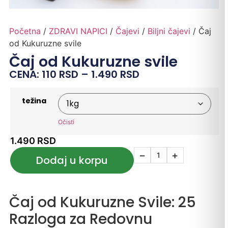
Početna
/
ZDRAVI NAPICI
/
Čajevi
/
Biljni čajevi
/ Čaj
od Kukuruzne svile
Čaj od Kukuruzne svile
CENA:
110
RSD
–
1.490
RSD
težina
Očisti
1.490
RSD
−
+
Dodaj u korpu
Čaj od Kukuruzne Svile: 25
Razloga za Redovnu