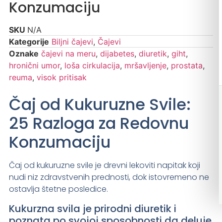
Konzumaciju
SKU
N/A
Kategorije
Biljni čajevi
,
Čajevi
Oznake
čajevi na meru
,
dijabetes
,
diuretik
,
giht
,
hronični umor
,
loša cirkulacija
,
mršavljenje
,
prostata
,
reuma
,
visok pritisak
Čaj od Kukuruzne Svile:
25 Razloga za Redovnu
Konzumaciju
Čaj od kukuruzne svile je drevni lekoviti napitak koji
nudi niz zdravstvenih prednosti, dok istovremeno ne
ostavlja štetne posledice.
Kukurzna svila je prirodni diuretik i
poznata po svojoj sposobnosti da deluje