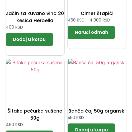
Začin za kuvano vino 20
Cimet štapići
kesica Herbella
450
RSD
–
4.900
RSD
400
RSD
Šitake pečurka sušena
Banča čaj 50g organski
50g
550
RSD
460
RSD