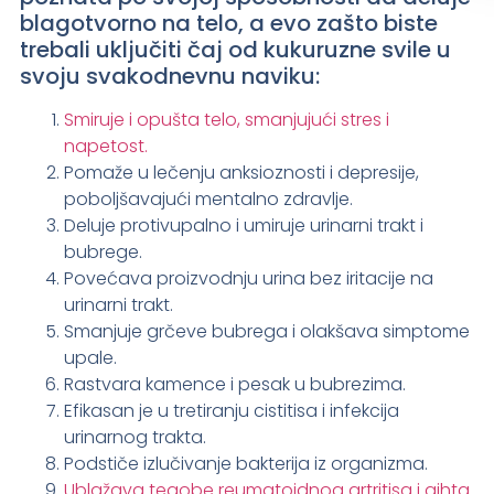
blagotvorno na telo, a evo zašto biste
trebali uključiti čaj od kukuruzne svile u
svoju svakodnevnu naviku:
Smiruje i opušta telo, smanjujući stres i
napetost.
Pomaže u lečenju anksioznosti i depresije,
poboljšavajući mentalno zdravlje.
Deluje protivupalno i umiruje urinarni trakt i
bubrege.
Povećava proizvodnju urina bez iritacije na
urinarni trakt.
Smanjuje grčeve bubrega i olakšava simptome
upale.
Rastvara kamence i pesak u bubrezima.
Efikasan je u tretiranju cistitisa i infekcija
urinarnog trakta.
Podstiče izlučivanje bakterija iz organizma.
Ublažava tegobe reumatoidnog artritisa i gihta.