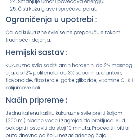
Smanjuje umor i povećava energiju.
Čisti kožu glave i sprečava perut.
Ograničenja u upotrebi :
Čaj od kukuruzne svile se ne preporučuje tokom
trudnoće i dojenja.
Hemijski sastav :
Kukuruzna svila sadrži amin hordenin, do 2% masnog
ulja, do 12% polifenola, do 3% saponina, alantoin,
flavonoide, fitosterole, gorke glikozide, vitamine C i K i
kalijumove soli.
Način pripreme :
Jednu kafenu kašiku kukuruzne svile preliti šoljom
(200 ml) hladne vode i zagrejati da proključa. Sud
poklopiti i ostaviti da stoji 10 minuta. Procediti i piti tri
puta dnevno po šolju nezaslađenog čaja.