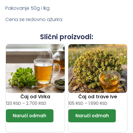
Pakovanje 50g i 1kg
Cena se redovno ažurira
Slični proizvodi:
Čaj od Virka
Čaj od trave Ive
120
RSD
–
2.700
RSD
105
RSD
–
1.690
RSD