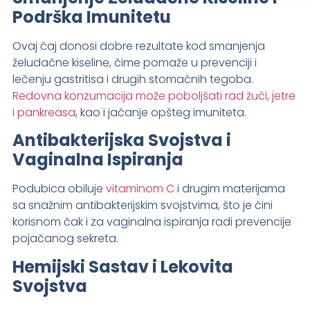
Podrška Imunitetu
Ovaj čaj donosi dobre rezultate kod smanjenja
želudačne kiseline, čime pomaže u prevenciji i
lečenju gastritisa i drugih stomačnih tegoba.
Redovna konzumacija može poboljšati rad žuči, jetre
i pankreasa
, kao i jačanje opšteg imuniteta.
Antibakterijska Svojstva i
Vaginalna Ispiranja
Podubica obiluje
vitaminom C
i drugim materijama
sa snažnim antibakterijskim svojstvima, što je čini
korisnom čak i za vaginalna ispiranja radi prevencije
pojačanog sekreta.
Hemijski Sastav i Lekovita
Svojstva