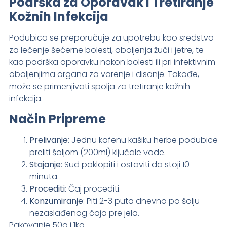
Podrška za Oporavak i Tretiranje
Kožnih Infekcija
Podubica se preporučuje za upotrebu kao sredstvo
za lečenje šećerne bolesti, oboljenja žuči i jetre, te
kao podrška oporavku nakon bolesti ili pri infektivnim
oboljenjima organa za varenje i disanje. Takođe,
može se primenjivati spolja za tretiranje kožnih
infekcija.
Način Pripreme
Prelivanje
: Jednu kafenu kašiku herbe podubice
preliti šoljom (200ml) ključale vode.
Stajanje
: Sud poklopiti i ostaviti da stoji 10
minuta.
Procediti
: Čaj procediti.
Konzumiranje
: Piti 2-3 puta dnevno po šolju
nezaslađenog čaja pre jela.
Pakovanje 50g i 1kg