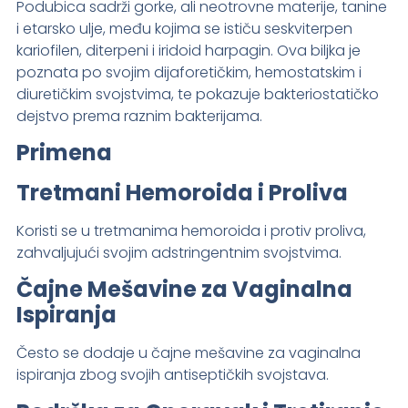
Podubica sadrži gorke, ali neotrovne materije, tanine
i etarsko ulje, među kojima se ističu seskviterpen
kariofilen, diterpeni i iridoid harpagin. Ova biljka je
poznata po svojim dijaforetičkim, hemostatskim i
diuretičkim svojstvima, te pokazuje bakteriostatičko
dejstvo prema raznim bakterijama.
Primena
Tretmani Hemoroida i Proliva
Koristi se u tretmanima hemoroida i protiv proliva,
zahvaljujući svojim adstringentnim svojstvima.
Čajne Mešavine za Vaginalna
Ispiranja
Često se dodaje u čajne mešavine za vaginalna
ispiranja zbog svojih antiseptičkih svojstava.