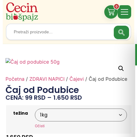
0
Search
Search
for:
Početna
/
ZDRAVI NAPICI
/
Čajevi
/ Čaj od Podubice
Čaj od Podubice
CENA:
99
RSD
–
1.650
RSD
težina
Očisti