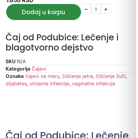
1.650
RSD
−
+
Dodaj u korpu
Čaj od Podubice: Lečenje i
blagotvorno dejstvo
SKU
N/A
Kategorija
Čajevi
Oznake
čajevi na meru
,
čišćenje jetre
,
čišćenje žuči
,
dijabetes
,
urinarne infekcije
,
vaginalne infekcije
Čaj od Podubice: Lečenje