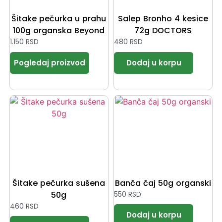
Šitake pečurka u prahu
Salep Bronho 4 kesice
100g organska Beyond
72g DOCTORS
1.150
RSD
480
RSD
Šitake pečurka sušena
Banča čaj 50g organski
50g
550
RSD
460
RSD