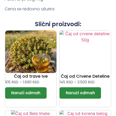
Cena se redovno ažurira
Slični proizvodi:
Čaj od trave Ive
Čaj od Crvene Deteline
105
RSD
–
1.690
RSD
145
RSD
–
3.500
RSD