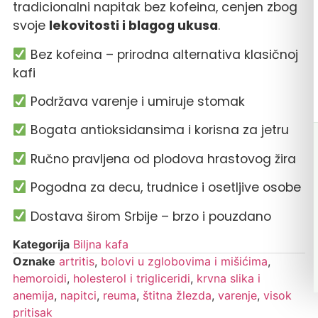
tradicionalni napitak bez kofeina, cenjen zbog
svoje
lekovitosti i blagog ukusa
.
Bez kofeina – prirodna alternativa klasičnoj
kafi
Podržava varenje i umiruje stomak
Bogata antioksidansima i korisna za jetru
Ručno pravljena od plodova hrastovog žira
Pogodna za decu, trudnice i osetljive osobe
Dostava širom Srbije – brzo i pouzdano
Kategorija
Biljna kafa
Oznake
artritis
,
bolovi u zglobovima i mišićima
,
hemoroidi
,
holesterol i trigliceridi
,
krvna slika i
anemija
,
napitci
,
reuma
,
štitna žlezda
,
varenje
,
visok
pritisak