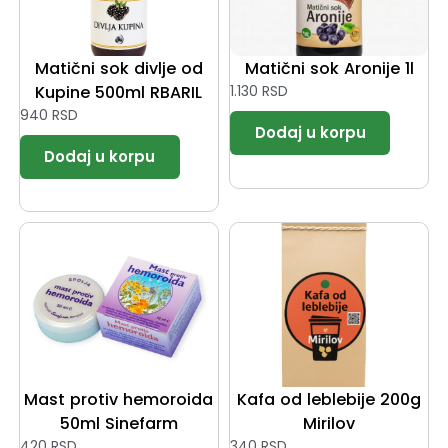
Matični sok divlje od
Matični sok Aronije 1l
Kupine 500ml RBARIL
1.130
RSD
940
RSD
Mast protiv hemoroida
Kafa od leblebije 200g
50ml Sinefarm
Mirilov
420
RSD
340
RSD