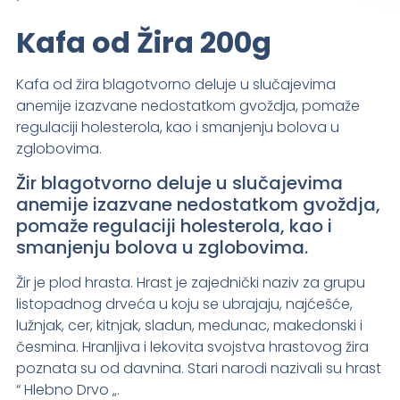
Kafa od Žira 200g
Kafa od žira blagotvorno deluje u slučajevima
anemije izazvane nedostatkom gvoždja, pomaže
regulaciji holesterola, kao i smanjenju bolova u
zglobovima.
Žir blagotvorno deluje u slučajevima
anemije izazvane nedostatkom gvoždja,
pomaže regulaciji holesterola, kao i
smanjenju bolova u zglobovima.
Žir je plod hrasta. Hrast je zajednički naziv za grupu
listopadnog drveća u koju se ubrajaju, najćešće,
lužnjak, cer, kitnjak, sladun, medunac, makedonski i
česmina. Hranljiva i lekovita svojstva hrastovog žira
poznata su od davnina. Stari narodi nazivali su hrast
“ Hlebno Drvo „.