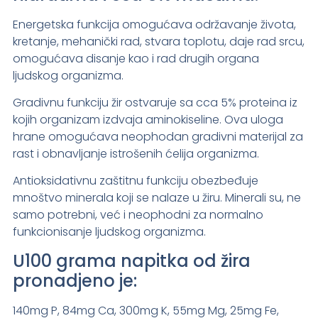
Energetska funkcija omogućava održavanje života,
kretanje, mehanički rad, stvara toplotu, daje rad srcu,
omogućava disanje kao i rad drugih organa
ljudskog organizma.
Gradivnu funkciju žir ostvaruje sa cca 5% proteina iz
kojih organizam izdvaja aminokiseline. Ova uloga
hrane omogućava neophodan gradivni materijal za
rast i obnavljanje istrošenih ćelija organizma.
Antioksidativnu zaštitnu funkciju obezbeđuje
mnoštvo minerala koji se nalaze u žiru. Minerali su, ne
samo potrebni, već i neophodni za normalno
funkcionisanje ljudskog organizma.
U100 grama napitka od žira
pronadjeno je:
140mg P, 84mg Ca, 300mg K, 55mg Mg, 25mg Fe,