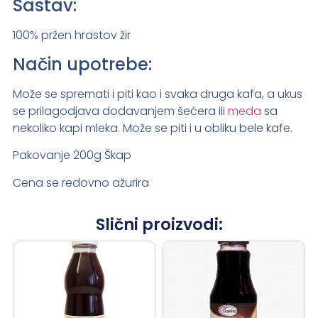
Sastav:
100% pržen hrastov žir
Način upotrebe:
Može se spremati i piti kao i svaka druga kafa, a ukus
se prilagodjava dodavanjem šećera ili
meda
sa
nekoliko kapi mleka. Može se piti i u obliku bele kafe.
Pakovanje 200g Škap
Cena se redovno ažurira
Slični proizvodi: