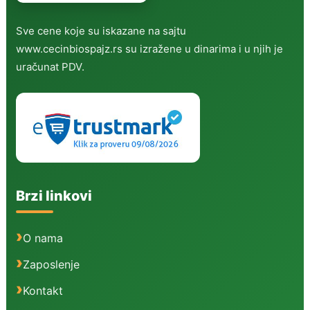
Sve cene koje su iskazane na sajtu
www.cecinbiospajz.rs su izražene u dinarima i u njih je
uračunat PDV.
Brzi linkovi
O nama
Zaposlenje
Kontakt