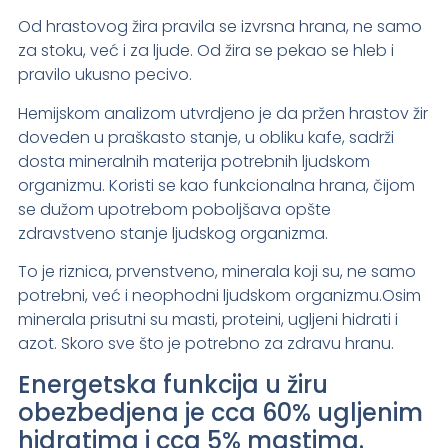
Od hrastovog žira pravila se izvrsna hrana, ne samo
za stoku, već i za ljude. Od žira se pekao se hleb i
pravilo ukusno pecivo.
Hemijskom analizom utvrdjeno je da pržen hrastov žir
doveden u praškasto stanje, u obliku kafe, sadrži
dosta mineralnih materija potrebnih ljudskom
organizmu. Koristi se kao funkcionalna hrana, čijom
se dužom upotrebom poboljšava opšte
zdravstveno stanje ljudskog organizma.
To je riznica, prvenstveno, minerala koji su, ne samo
potrebni, već i neophodni ljudskom organizmu.Osim
minerala prisutni su masti, proteini, ugljeni hidrati i
azot. Skoro sve što je potrebno za zdravu hranu.
Energetska funkcija u žiru
obezbedjena je cca 60% ugljenim
hidratima i cca 5% mastima.