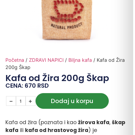
Početna
/
ZDRAVI NAPICI
/
Biljna kafa
/ Kafa od Žira
200g Škap
Kafa od Žira 200g Škap
CENA:
670
RSD
Dodaj u korpu
−
+
Kafa od žira (poznata i kao
žirova kafa
,
škap
kafa
ili
kafa od hrastovog žira
) je