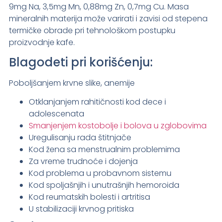
9mg Na, 3,5mg Mn, 0,88mg Zn, 0,7mg Cu. Masa
mineralnih materija može varirati i zavisi od stepena
termičke obrade pri tehnološkom postupku
proizvodnje kafe.
Blagodeti pri korišćenju:
Poboljšanjem krvne slike, anemije
Otklanjanjem rahitičnosti kod dece i
adolescenata
Smanjenjem kostobolje i bolova u zglobovima
Uregulisanju rada štitnjače
Kod žena sa menstrualnim problemima
Za vreme trudnoće i dojenja
Kod problema u probavnom sistemu
Kod spoljašnjih i unutrašnjih hemoroida
Kod reumatskih bolesti i artritisa
U stabilizaciji krvnog pritiska