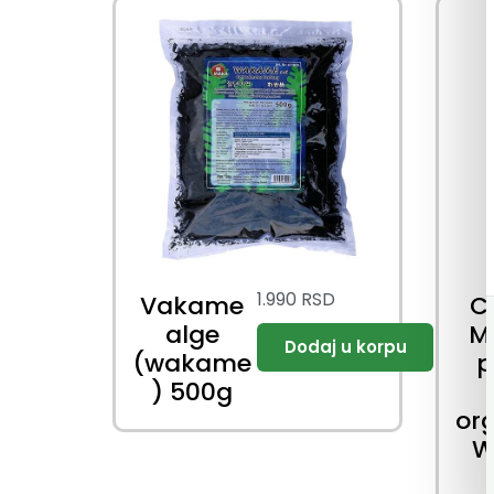
1.990
RSD
Vakame
C
alge
M
(wakame
p
) 500g
or
W