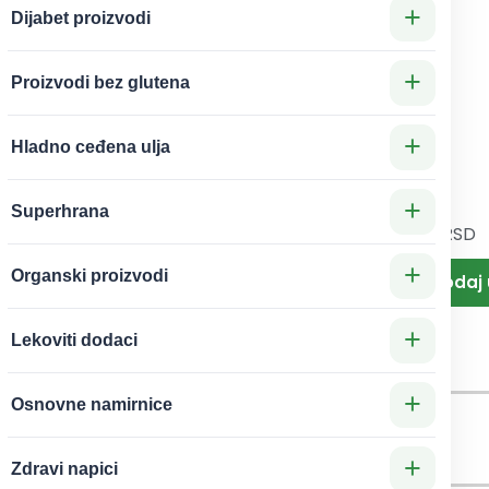
+
Dijabet proizvodi
+
Proizvodi bez glutena
+
Hladno ceđena ulja
+
Superhrana
670
RSD
470
RSD
fa od
Tinktura
ra 200g
Crnog
+
Organski proizvodi
Škap
Oraha
50ml
+
Lekoviti dodaci
Golden Oil
+
Osnovne namirnice
+
Zdravi napici