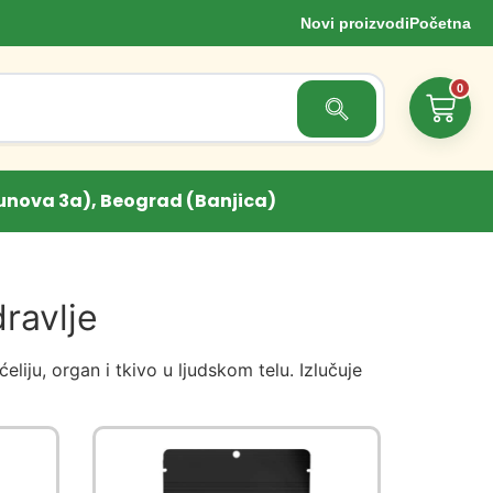
Novi proizvodi
Početna
0
Search Button
unova 3a), Beograd (Banjica)
ravlje
liju, organ i tkivo u ljudskom telu. Izlučuje