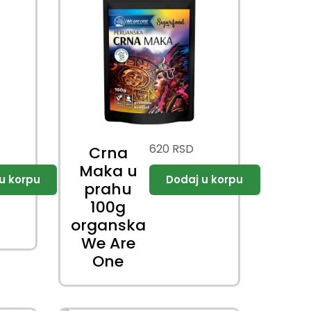
620
RSD
Crna
Maka u
prahu
100g
organska
We Are
One