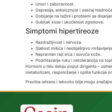
Umor i zaboravnost.
Depresija, anksioznost i osećaj hladnoće
Dobijanje na težini i problemi sa disanje
Gubitak kose i ukočenost zglobova.
Simptomi hipertireoze
Razdražljivost i nervoza.
Slabost mišića i neobjašnjivo mršavljenje
Nepravilan rad srca i suvoća kože.
Podrhtavanje ruku i netolerancija na topl
Hormoni u telu deluju poput dirigenta – usmera
metabolizam, raspoloženje i opšte funkcije o
Pravilna ishrana i lekovito bilje mogu značaj