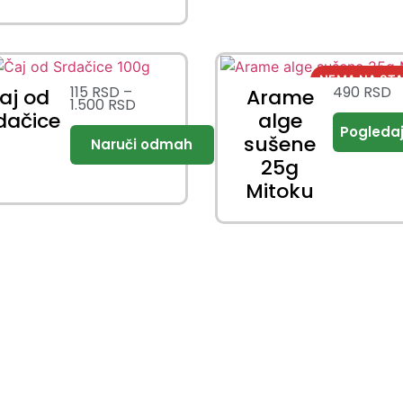
115
RSD
–
490
RSD
aj od
Arame
1.500
RSD
dačice
alge
sušene
25g
Mitoku