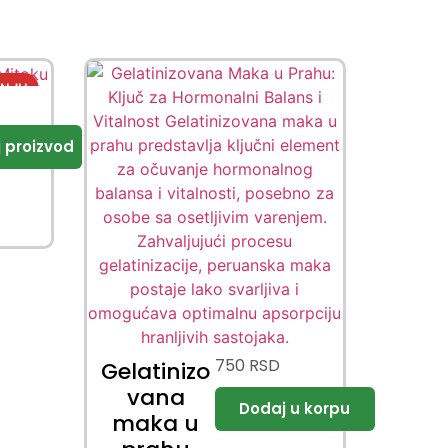
750
RSD
Gelatinizo
vana
maka u