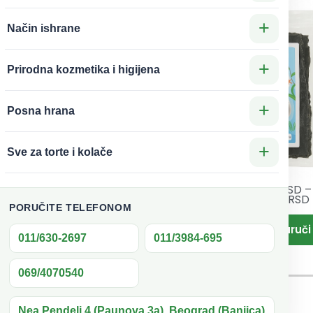
+
Način ishrane
+
Prirodna kozmetika i higijena
+
Posna hrana
+
Sve za torte i kolače
620
RSD
299
RSD
–
rvena
Kombu
1.070
RSD
aka u
alge
PORUČITE TELEFONOM
rahu
(kelp)
011/630-2697
011/3984-695
100g
ganska
069/4070540
e Are
One
Nea Pendeli 4 (Paunova 3a), Beograd (Banjica)