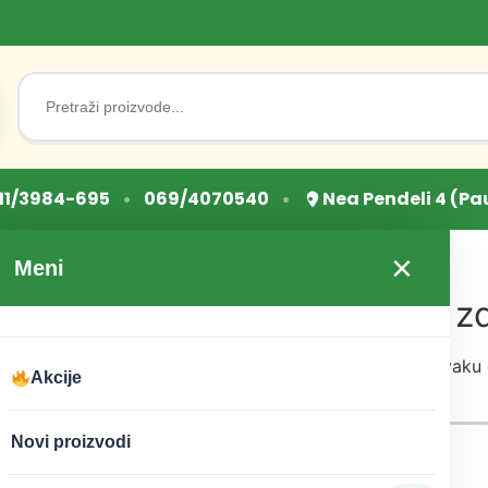
Search
for:
•
•
11/3984-695
069/4070540
Nea Pendeli 4 (Pa
×
Meni
a za hormonalnu ravnotežu i zd
redini donjeg vrata i proizvodi hormone koji utiču na svaku će
Akcije
grajući vitalnu ulogu u metabolizmu.
Novi proizvodi