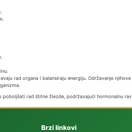
.
m.
.
inu.
vaju rad organa i balansiraju energiju. Održavanje njihove r
rganizma.
no poboljšati rad štitne žlezde, podržavajući hormonalnu rav
Brzi linkovi