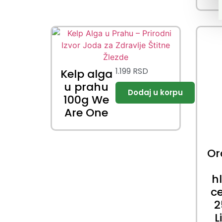
1.199
RSD
Kelp alga
u prahu
100g We
Are One
Or
h
c
2
L