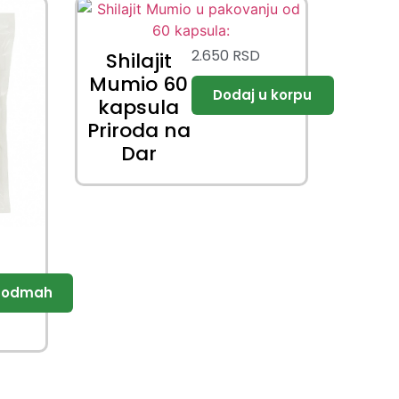
2.650
RSD
Shilajit
Mumio 60
kapsula
Priroda na
Dar