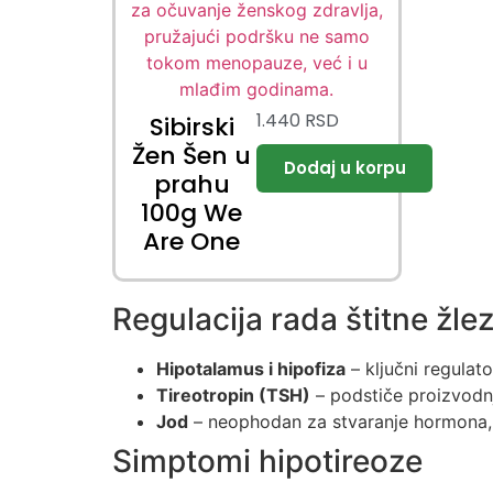
1.440
RSD
Sibirski
Žen Šen u
prahu
100g We
Are One
Regulacija rada štitne žle
Hipotalamus i hipofiza
– ključni regulato
Tireotropin (TSH)
– podstiče proizvodnj
Jod
– neophodan za stvaranje hormona, 
Simptomi hipotireoze