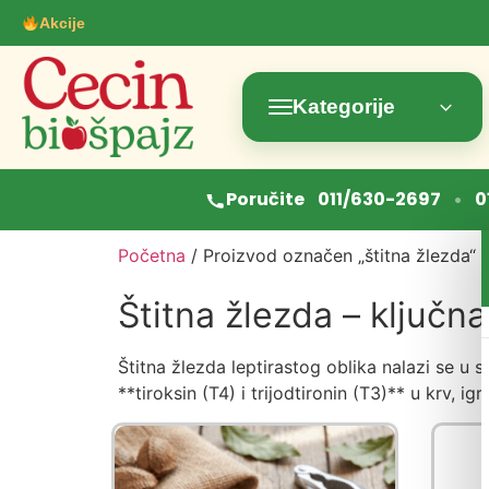
Akcije
Kategorije
•
Poručite
011/630-2697
0
Početna
/ Proizvod označen „štitna žlezda“
Štitna žlezda – ključn
Štitna žlezda leptirastog oblika nalazi se u s
**tiroksin (T4) i trijodtironin (T3)** u krv, i