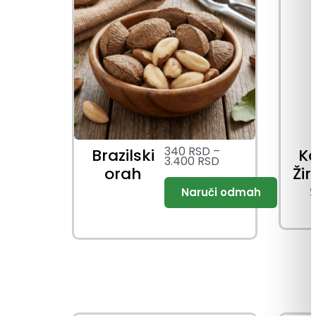
340
RSD
–
Brazilski
Ka
3.400
RSD
orah
Ži