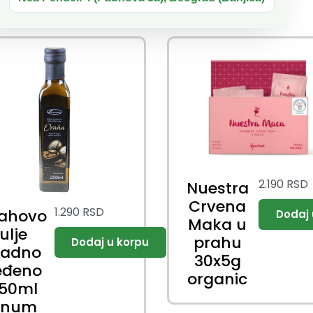
2.190
RSD
Nuestra
Crvena
1.290
RSD
ahovo
Maka u
ulje
prahu
ladno
30x5g
eđeno
organic
50ml
inum