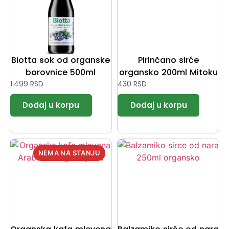
Biotta sok od organske
Pirinčano sirće
borovnice 500ml
organsko 200ml Mitoku
1.499
RSD
430
RSD