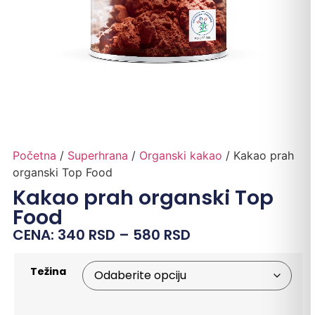
Početna
/
Superhrana
/
Organski kakao
/ Kakao prah
organski Top Food
Kakao prah organski Top
Food
CENA:
340
RSD
–
580
RSD
Težina