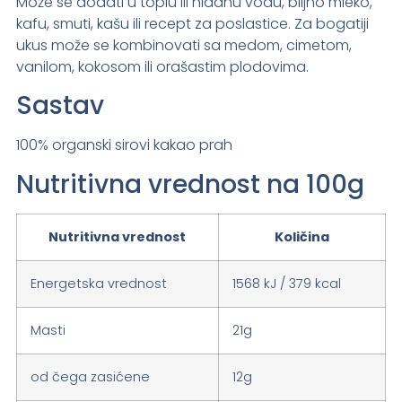
Može se dodati u toplu ili hladnu vodu, biljno mleko,
kafu, smuti, kašu ili recept za poslastice. Za bogatiji
ukus može se kombinovati sa medom, cimetom,
vanilom, kokosom ili orašastim plodovima.
Sastav
100% organski sirovi kakao prah
Nutritivna vrednost na 100g
Nutritivna vrednost
Količina
Energetska vrednost
1568 kJ / 379 kcal
Masti
21g
od čega zasićene
12g