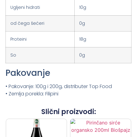
Ugljeni hidrati
10g
od čega šećeri
0g
Proteini
18g
So
0g
Pakovanje
• Pakovanje: 100g i 200g, distributer Top Food
• Zemlja porekla: Filipini
Slični proizvodi: