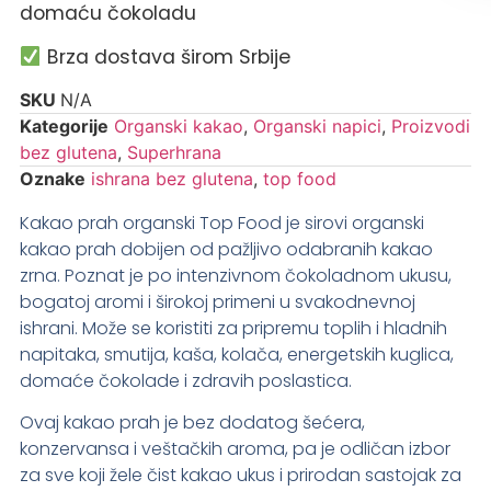
domaću čokoladu
Brza dostava širom Srbije
SKU
N/A
Kategorije
Organski kakao
,
Organski napici
,
Proizvodi
bez glutena
,
Superhrana
Oznake
ishrana bez glutena
,
top food
Kakao prah organski Top Food je sirovi organski
kakao prah dobijen od pažljivo odabranih kakao
zrna. Poznat je po intenzivnom čokoladnom ukusu,
bogatoj aromi i širokoj primeni u svakodnevnoj
ishrani. Može se koristiti za pripremu toplih i hladnih
napitaka, smutija, kaša, kolača, energetskih kuglica,
domaće čokolade i zdravih poslastica.
Ovaj kakao prah je bez dodatog šećera,
konzervansa i veštačkih aroma, pa je odličan izbor
za sve koji žele čist kakao ukus i prirodan sastojak za