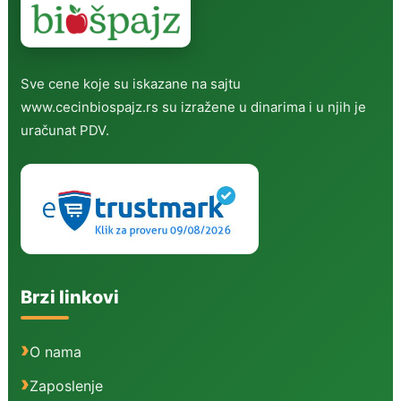
Sve cene koje su iskazane na sajtu
www.cecinbiospajz.rs su izražene u dinarima i u njih je
uračunat PDV.
Brzi linkovi
O nama
Zaposlenje