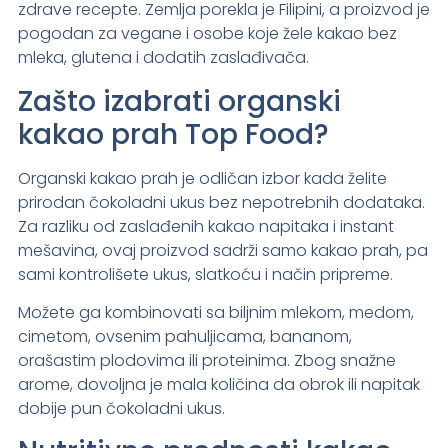
zdrave recepte. Zemlja porekla je Filipini, a proizvod je
pogodan za vegane i osobe koje žele kakao bez
mleka, glutena i dodatih zaslađivača.
Zašto izabrati organski
kakao prah Top Food?
Organski kakao prah je odličan izbor kada želite
prirodan čokoladni ukus bez nepotrebnih dodataka.
Za razliku od zaslađenih kakao napitaka i instant
mešavina, ovaj proizvod sadrži samo kakao prah, pa
sami kontrolišete ukus, slatkoću i način pripreme.
Možete ga kombinovati sa biljnim mlekom, medom,
cimetom, ovsenim pahuljicama, bananom,
orašastim plodovima ili proteinima. Zbog snažne
arome, dovoljna je mala količina da obrok ili napitak
dobije pun čokoladni ukus.