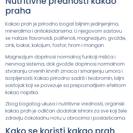
Nutritivne prednosti kakao
praha
Kakao prah je prirodno bogat biljnim jedinjenjima,
mineralima i antioksidansima. U njegovom sastavu
se nalaze flavonoidi, polifenoli, magnezijum, gvožđe,
cink, bakar, kalcijum, fosfor, hrom i mangan.
Magnezijum doprinosi normalnoj funkciji mišića i
nervnog sistema, dok gvožđe doprinosi normalnom
stvaranju crvenih krvnih zrnaca i smanjenju umora i
iscrpljenosti. Kakao prirodno sadrži i teobromin, biljni
sastojak koji se povezuje sa prepoznatljivim efektom
kakao napitka.
Zbog bogatog ukusa i nutritivne vrednosti, organski
kakao prah je odličan dodatak ishrani za sve koji žele
zdraviju čokoladnu notu u obrocima i poslasticama.
Kako se koristi kakao prah