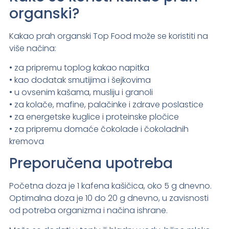
organski?
Kakao prah organski Top Food može se koristiti na
više načina:
• za pripremu toplog kakao napitka
• kao dodatak smutijima i šejkovima
• u ovsenim kašama, musliju i granoli
• za kolače, mafine, palačinke i zdrave poslastice
• za energetske kuglice i proteinske pločice
• za pripremu domaće čokolade i čokoladnih
kremova
Preporučena upotreba
Početna doza je 1 kafena kašičica, oko 5 g dnevno.
Optimalna doza je 10 do 20 g dnevno, u zavisnosti
od potreba organizma i načina ishrane.