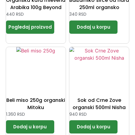
Organska kafa mlevena
Balzamiko sirće od nara
Arabika 100g Beyond
250ml organsko
440
RSD
340
RSD
Beli miso 250g organski
Sok od Crne Zove
Mitoku
organski 500ml Nisha
1.360
RSD
940
RSD