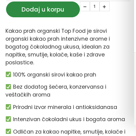
−
+
Dodaj u korpu
Kakao prah organski Top Food je sirovi
organski kakao prah intenzivne arome i
bogatog čokoladnog ukusa, idealan za
napitke, smutije, kolače, kaše i zdrave
poslastice.
100% organski sirovi kakao prah
Bez dodatog šećera, konzervansa i
veštačkih aroma
Prirodni izvor minerala i antioksidanasa
Intenzivan čokoladni ukus i bogata aroma
Odličan za kakao napitke, smutije, kolače i