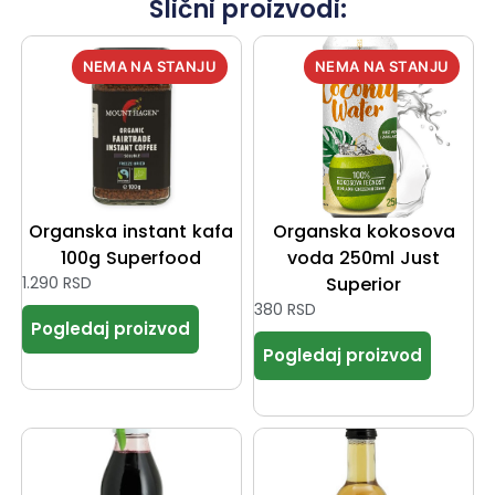
Slični proizvodi:
Organska instant kafa
Organska kokosova
100g Superfood
voda 250ml Just
1.290
RSD
Superior
380
RSD