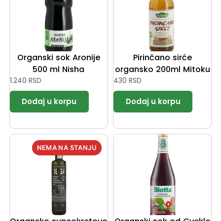
Organski sok Aronije
Pirinčano sirće
500 ml Nisha
organsko 200ml Mitoku
1.240
RSD
430
RSD