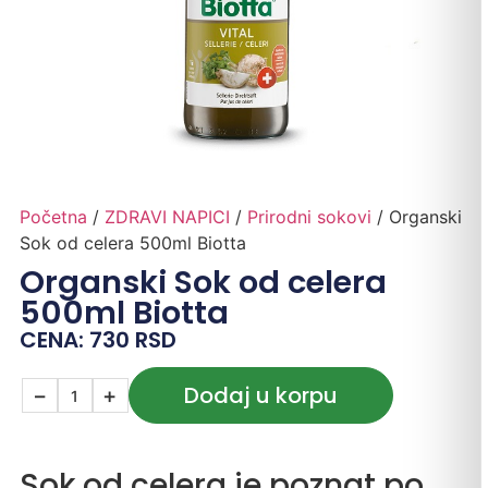
Početna
/
ZDRAVI NAPICI
/
Prirodni sokovi
/ Organski
Sok od celera 500ml Biotta
Organski Sok od celera
500ml Biotta
CENA:
730
RSD
Dodaj u korpu
−
+
Sok od celera je poznat po