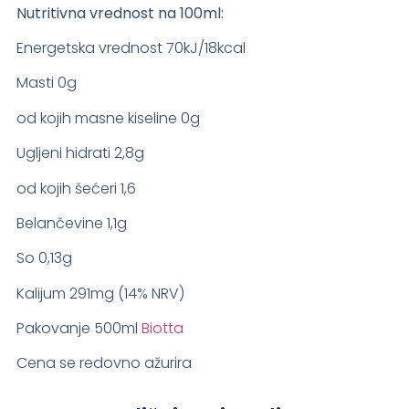
Nutritivna vrednost na 100ml:
Energetska vrednost 70kJ/18kcal
Masti 0g
od kojih masne kiseline 0g
Ugljeni hidrati 2,8g
od kojih šećeri 1,6
Belančevine 1,1g
So 0,13g
Kalijum 291mg (14% NRV)
Pakovanje 500ml
Biotta
Cena se redovno ažurira