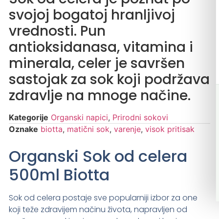
svojoj bogatoj hranljivoj
vrednosti. Pun
antioksidanasa, vitamina i
minerala, celer je savršen
sastojak za sok koji podržava
zdravlje na mnoge načine.
Kategorije
Organski napici
,
Prirodni sokovi
Oznake
biotta
,
matični sok
,
varenje
,
visok pritisak
Organski Sok od celera
500ml Biotta
Sok od celera postaje sve popularniji izbor za one
koji teže zdravijem načinu života, napravljen od