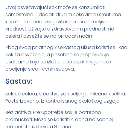
Ovaj osvežavajući sok može se konzumirati
samostalno ili dodati drugim sokovima i smutijima
kako bi im dodao slojevitost ukusa i hranljivu
vrednost. Uživajte u zdravstvenim prednostima
celera i osvežite se na prirodan način!
Zbog svog prijatnog kiselkastog ukusa koristi se i kao
sok za osveženje, a posebno se preporučuje
osobama koje su izložene stresu ili imaju neko
oboljenje srca i krvnih sudova.
Sastav:
sok od celera
, sredstvo za kiseljenje, mlečna kiselina.
Pasterizovano. Iz kontrolisanog ekološkog uzgoja
Bez aditiva. Pre upotrebe sok je potrebno
promućkati. Može se koristiti 4 dana na sobnoj
temperaturi,u frižidru 8 dana.