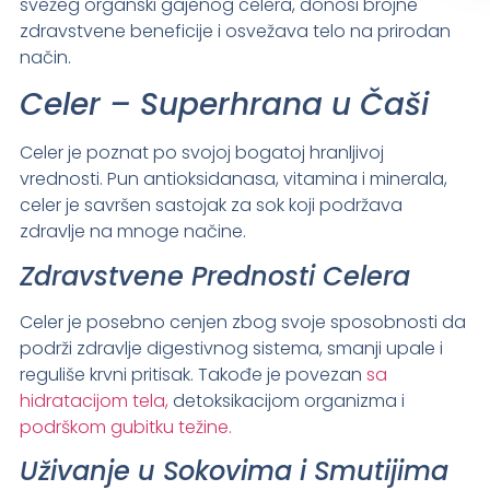
svežeg organski gajenog celera, donosi brojne
zdravstvene beneficije i osvežava telo na prirodan
način.
Celer – Superhrana u Čaši
Celer je poznat po svojoj bogatoj hranljivoj
vrednosti. Pun antioksidanasa, vitamina i minerala,
celer je savršen sastojak za sok koji podržava
zdravlje na mnoge načine.
Zdravstvene Prednosti Celera
Celer je posebno cenjen zbog svoje sposobnosti da
podrži zdravlje digestivnog sistema, smanji upale i
reguliše krvni pritisak. Takođe je povezan
sa
hidratacijom tela,
detoksikacijom organizma i
podrškom gubitku težine.
Uživanje u Sokovima i Smutijima