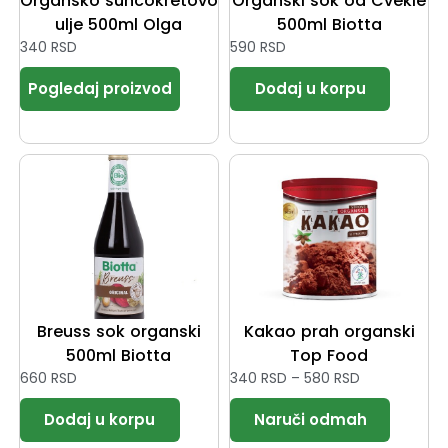
Organsko suncokretovo
Organski sok od Cvekle
ulje 500ml Olga
500ml Biotta
340
RSD
590
RSD
Breuss sok organski
Kakao prah organski
500ml Biotta
Top Food
660
RSD
340
RSD
–
580
RSD