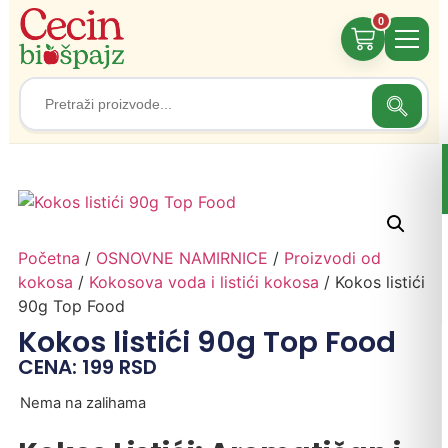
0
Search
Search
for:
Početna
/
OSNOVNE NAMIRNICE
/
Proizvodi od
kokosa
/
Kokosova voda i listići kokosa
/ Kokos listići
90g Top Food
Kokos listići 90g Top Food
CENA:
199
RSD
Nema na zalihama