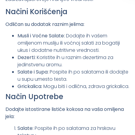
Načini Korišćenja
Odličan su dodatak raznim jelima:
Musli i Voćne Salate:
Dodajte ih vašem
omiljenom musliju ili voćnoj salati za bogatiji
ukus i dodatne nutritivne vrednosti.
Dezerti:
Koristite ih u raznim dezertima za
jedinstvenu aromu.
Salate i Supa:
Pospite ih po salatama ili dodajte
u supu umesto testa.
Grickalica:
Mogu biti i odlična, zdrava grickalica.
Način Upotrebe
Dodajte istostirane listiće kokosa na vaša omiljena
jela:
Salate:
Pospite ih po salatama za hrskavu