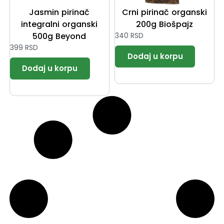
Jasmin pirinač
Crni pirinač organski
integralni organski
200g Biošpajz
500g Beyond
340
RSD
399
RSD