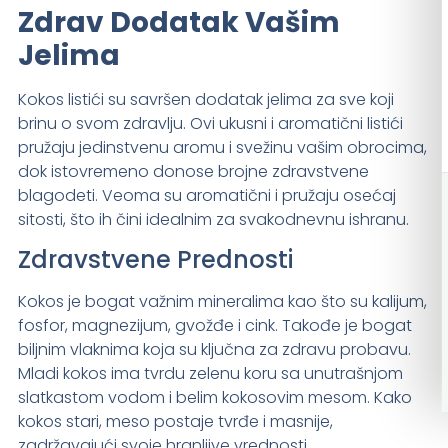
Zdrav Dodatak Vašim
Jelima
Kokos listići su savršen dodatak jelima za sve koji
brinu o svom zdravlju. Ovi ukusni i aromatični listići
pružaju jedinstvenu aromu i svežinu vašim obrocima,
dok istovremeno donose brojne zdravstvene
blagodeti. Veoma su aromatični i pružaju osećaj
sitosti, što ih čini idealnim za svakodnevnu ishranu.
Zdravstvene Prednosti
Kokos je bogat važnim mineralima kao što su kalijum,
fosfor, magnezijum, gvožđe i cink. Takođe je bogat
biljnim vlaknima koja su ključna za zdravu probavu.
Mladi kokos ima tvrdu zelenu koru sa unutrašnjom
slatkastom vodom i belim kokosovim mesom. Kako
kokos stari, meso postaje tvrđe i masnije,
zadržavajući svoje hranljive vrednosti.