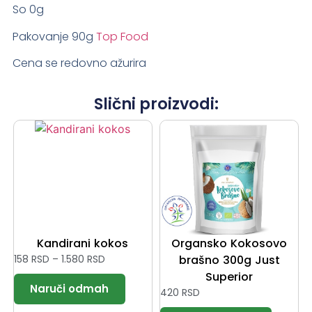
So 0g
Pakovanje 90g
Top Food
Cena se redovno ažurira
Slični proizvodi:
Kandirani kokos
Organsko Kokosovo
158
RSD
–
1.580
RSD
brašno 300g Just
Superior
420
RSD