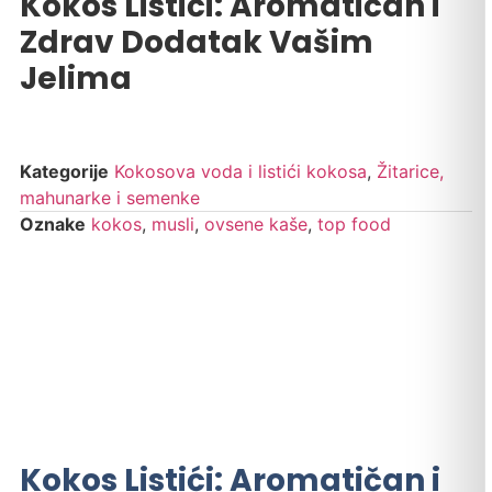
Kokos Listići: Aromatičan i
Zdrav Dodatak Vašim
Jelima
Kategorije
Kokosova voda i listići kokosa
,
Žitarice,
mahunarke i semenke
Oznake
kokos
,
musli
,
ovsene kaše
,
top food
Kokos Listići: Aromatičan i