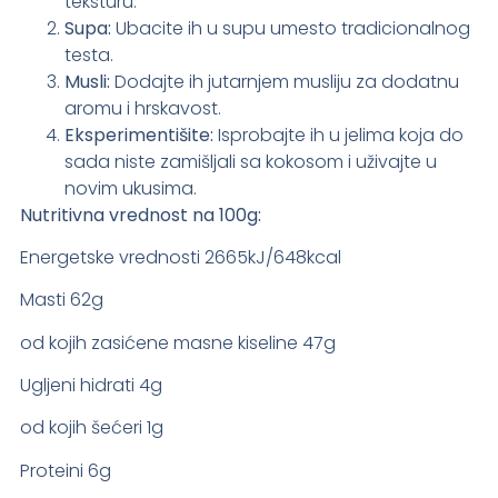
teksturu.
Supa:
Ubacite ih u supu umesto tradicionalnog
testa.
Musli:
Dodajte ih jutarnjem musliju za dodatnu
aromu i hrskavost.
Eksperimentišite:
Isprobajte ih u jelima koja do
sada niste zamišljali sa kokosom i uživajte u
novim ukusima.
Nutritivna vrednost na 100g:
Energetske vrednosti 2665kJ/648kcal
Masti 62g
od kojih zasićene masne kiseline 47g
Ugljeni hidrati 4g
od kojih šećeri 1g
Proteini 6g