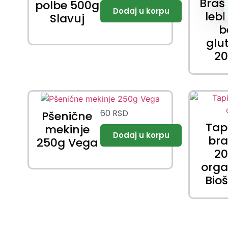
Braš
polbe 500g
lebl
Slavuj
b
glu
2
60
RSD
Pšenične
Tap
mekinje
br
250g Vega
2
org
Bio