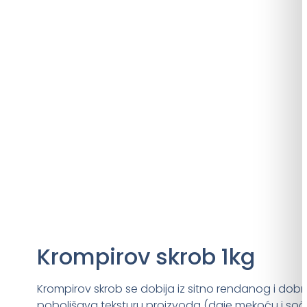
Krompirov skrob 1kg
Krompirov skrob se dobija iz sitno rendanog i dob
poboljšava teksturu proizvoda (daje mekoću i so