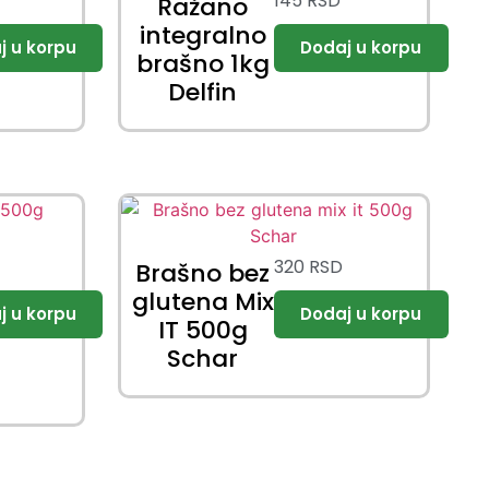
145
RSD
Ražano
integralno
brašno 1kg
Delfin
320
RSD
Brašno bez
glutena Mix
IT 500g
Schar