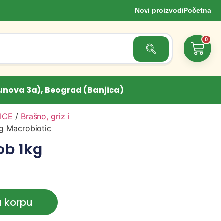
Novi proizvodi
Početna
0
Search Button
unova 3a), Beograd (Banjica)
ICE
/
Brašno, griz i
g Macrobiotic
ob 1kg
u korpu