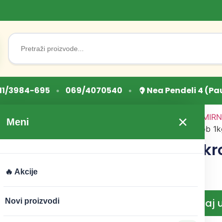
Search
for:
•
•
11/3984-695
069/4070540
Nea Pendeli 4 (Pa
Početna
/
OSNOVNE NAMIRN
×
Meni
mekinje
/ Krompirov skrob 1k
Krompirov skr
Macrobiotic
🔥 Akcije
CENA:
360
RSD
Dodaj 
Novi proizvodi
−
+