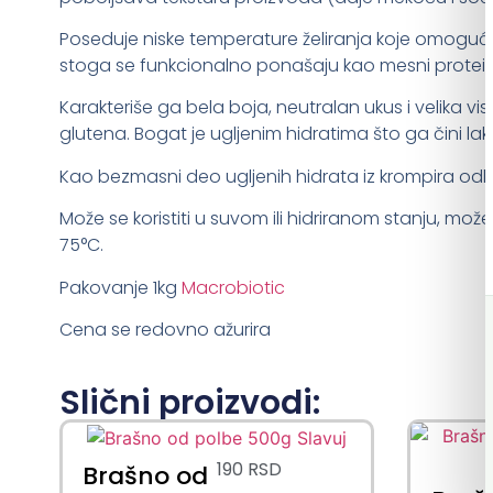
Poseduje niske temperature želiranja koje omoguća
stoga se funkcionalno ponašaju kao mesni protein
Karakteriše ga bela boja, neutralan ukus i velika
glutena. Bogat je ugljenim hidratima što ga čini lak
Kao bezmasni deo ugljenih hidrata iz krompira odli
Može se koristiti u suvom ili hidriranom stanju, mož
75°C.
Pakovanje 1kg
Macrobiotic
Cena se redovno ažurira
Slični proizvodi:
190
RSD
Brašno od