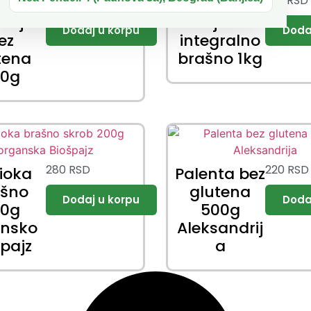
250
RSD
299
RSD
no od
Delfin
ebije
Heljdino
ez
integralno
tena
brašno 1kg
00g
280
RSD
220
RSD
ioka
Palenta bez
ašno
glutena
00g
500g
ansko
Aleksandrij
špajz
a