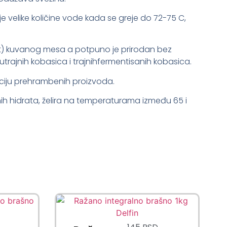
velike količine vode kada se greje do 72-75 C,
ost) kuvanog mesa a potpuno je prirodan bez
lutrajnih kobasica i trajnihfermentisanih kobasica.
aciju prehrambenih proizvoda.
jenih hidrata, želira na temperaturama između 65 i