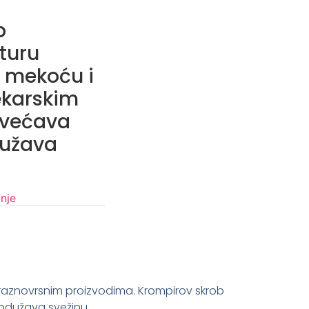
b
turu
e mekoću i
ekarskim
ovećava
dužava
inje
 raznovrsnim proizvodima. Krompirov skrob
odužava svežinu.