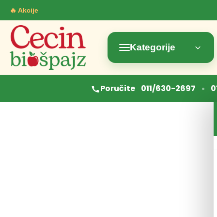
🔥 Akcije
Kategorije
•
Poručite
011/630-2697
0