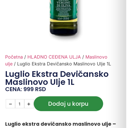
Početna
/
HLADNO CEĐENA ULJA
/
Maslinovo
ulje
/ Luglio Ekstra Devičansko Maslinovo Ulje 1L
Luglio Ekstra Devičansko
Maslinovo Ulje 1L
CENA:
999
RSD
Dodaj u korpu
−
+
Luglio ekstra devičansko maslinovo ulje –