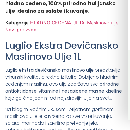
hladno ceđeno, 100% prirodno italijansko
ulje idealno za salate i kuvanje.
Kategorije
HLADNO CEĐENA ULJA
,
Maslinovo ulje
,
Novi proizvodi
Luglio Ekstra Devičansko
Maslinovo Ulje 1L
Luglio ekstra devičansko maslinovo ulje
predstavlja
vrhunski kvalitet direktno iz Italije. Dobijeno hladnim
ceđenjem maslina, ovo ulje zadržava sve
prirodne
antioksidanse, vitamine i nezasićene masne kiseline
koje ga čine jednim od najzdravijih ulja na svetu.
Sa blagim, voćnim ukusom i prijatnom gorčinom,
maslinovo ulje je savršeno za sve vrste kuvanja,
salata, marinada i završno prelivanje jela.