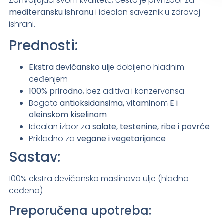
Zahvaljujući svom kvalitetu, često je prvi izbor za
mediteransku ishranu
i idealan saveznik u zdravoj
ishrani.
Prednosti:
Ekstra devičansko ulje
dobijeno hladnim
ceđenjem
100% prirodno
, bez aditiva i konzervansa
Bogato
antioksidansima, vitaminom E i
oleinskom kiselinom
Idealan izbor za
salate, testenine, ribe i povrće
Prikladno za
vegane i vegetarijance
Sastav:
100% ekstra devičansko maslinovo ulje (hladno
ceđeno)
Preporučena upotreba: