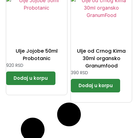
Ulje Jojobe 50ml
Ulje od Crnog Kima
Probotanic
30ml organsko
920
RSD
Granumfood
390
RSD