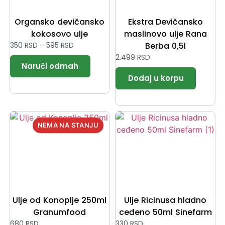
Organsko devičansko
Ekstra Devičansko
kokosovo ulje
maslinovo ulje Rana
350
RSD
–
595
RSD
Berba 0,5l
2.499
RSD
Ulje od Konoplje 250ml
Ulje Ricinusa hladno
Granumfood
ceđeno 50ml Sinefarm
680
RSD
330
RSD