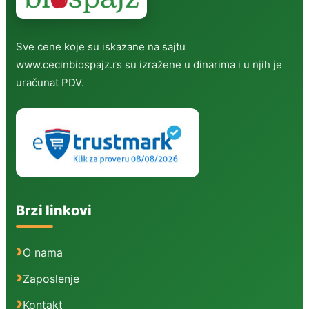
Sve cene koje su iskazane na sajtu
www.cecinbiospajz.rs su izražene u dinarima i u njih je
uračunat PDV.
Brzi linkovi
O nama
Zaposlenje
Kontakt