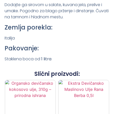
Dodajte ga sirovom u salate, kuvana jela, prelive i
umake. Pogodno za blago prženje i dinstanje. Čuvati
na tamnom i hladnom mestu.
Zemlja porekla:
Italija
Pakovanje:
Staklena boca od
1 litra
Slični proizvodi: