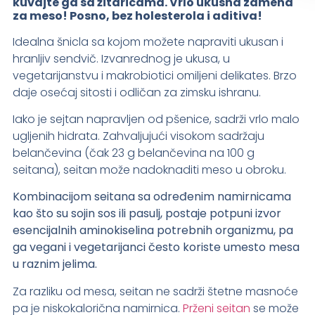
kuvajte ga sa žitaricama. Vrlo ukusna zamena
za meso! Posno, bez holesterola i aditiva!
Idealna šnicla sa kojom možete napraviti ukusan i
hranljiv sendvič. Izvanrednog je ukusa, u
vegetarijanstvu i makrobiotici omiljeni delikates. Brzo
daje osećaj sitosti i odličan za zimsku ishranu.
Iako je sejtan napravljen od pšenice, sadrži vrlo malo
ugljenih hidrata. Zahvaljujući visokom sadržaju
belančevina (čak 23 g belančevina na 100 g
seitana), seitan može nadoknaditi meso u obroku.
Kombinacijom seitana sa određenim namirnicama
kao što su sojin sos ili pasulj, postaje potpuni izvor
esencijalnih aminokiselina potrebnih organizmu, pa
ga vegani i vegetarijanci često koriste umesto mesa
u raznim jelima.
Za razliku od mesa, seitan ne sadrži štetne masnoće
pa je niskokalorična namirnica.
Prženi seitan
se može