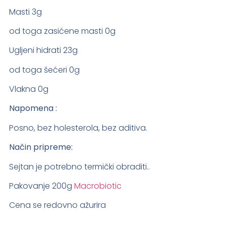
Masti 3g
od toga zasićene masti 0g
Ugljeni hidrati 23g
od toga šećeri 0g
Vlakna 0g
Napomena :
Posno, bez holesterola, bez aditiva.
Način pripreme:
Sejtan je potrebno termički obraditi..
Pakovanje 200g
Macrobiotic
Cena se redovno ažurira