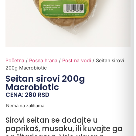
Početna
/
Posna hrana
/
Post na vodi
/ Seitan sirovi
200g Macrobiotic
Seitan sirovi 200g
Macrobiotic
CENA:
280
RSD
Nema na zalihama
Sirovi seitan se dodajte u
paprikaš, musaku, ili kuvajte ga