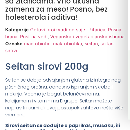
sa žitaricama. Vrlo ukusna
zamena za meso! Posno, bez
holesterola i aditiva!
Kategorije
Gotovi proizvodi od soje i žitarica
,
Posna
hrana
,
Post na vodi
,
Veganska i vegetarijanska ishrana
Oznake
macrobiotic
,
makrobiotika
,
seitan
,
seitan
sirovi
Seitan sirovi 200g
Seitan se dobija odvajanjem glutena iz integralnog
pšeničnog brašna, odnosno ispiranjem skroba i
mekinja. Veoma je bogat belančevinama,
kalcijumom i vitaminima B grupe. Seitan možete
napraviti i sami ali ovaj postupak zahteva nešto više
vremena.
Sirovi seitan se dodajte u paprikaš, musaku, ili