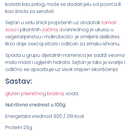
koristiti kao prilog, može se dodati jelu od povrća ili
kao šnicla za sendvič.
Sejtan u vidu šnicli proprženih uz dodatak
tamari
sosa
i pikantnih
začina, i
zvanrednog je ukusa, u
vegetarijanstvu i makrobiotici je omiljenii delikates.
Brzo daje osećaj sitosti i odličan za zimsku ishranu.
Spada u grupu dijetalnih namirnica jer sadrži veoma
malo masti i ugljenih hidrata. Sejtan je lako je svarljiv i
odlično se apsorbuje uz visok stepen iskorišćenja.
Sastav:
gluten pšeničnog brašna,
voda.
Nutritivna vrednost u 100g:
Energetska vrednost 920 / 219 kcal
Proteini 25g