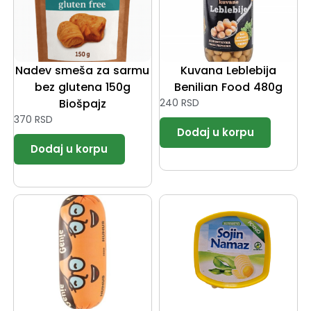
Nadev smeša za sarmu
Kuvana Leblebija
bez glutena 150g
Benilian Food 480g
Biošpajz
240
RSD
370
RSD