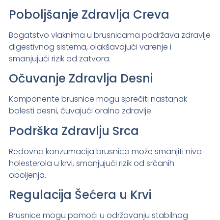
Poboljšanje Zdravlja Creva
Bogatstvo vlaknima u brusnicama podržava zdravlje
digestivnog sistema, olakšavajući varenje i
smanjujući rizik od zatvora.
Očuvanje Zdravlja Desni
Komponente brusnice mogu sprečiti nastanak
bolesti desni, čuvajući oralno zdravlje.
Podrška Zdravlju Srca
Redovna konzumacija brusnica može smanjiti nivo
holesterola u krvi, smanjujući rizik od srčanih
oboljenja.
Regulacija Šećera u Krvi
Brusnice mogu pomoći u održavanju stabilnog