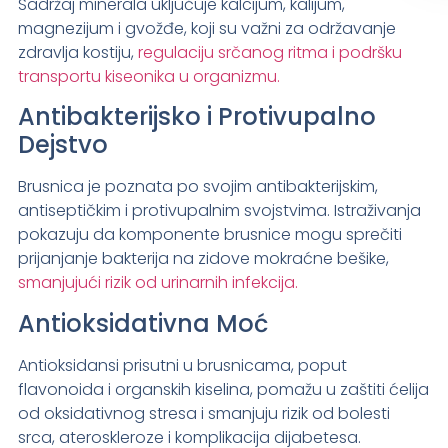
Sadržaj minerala uključuje kalcijum, kalijum,
magnezijum i gvožđe, koji su važni za održavanje
zdravlja kostiju,
regulaciju srčanog ritma i podršku
transportu kiseonika u organizmu.
Antibakterijsko i Protivupalno
Dejstvo
Brusnica je poznata po svojim antibakterijskim,
antiseptičkim i protivupalnim svojstvima. Istraživanja
pokazuju da komponente brusnice mogu sprečiti
prijanjanje bakterija na zidove mokraćne bešike,
smanjujući rizik od urinarnih infekcija.
Antioksidativna Moć
Antioksidansi prisutni u brusnicama, poput
flavonoida i organskih kiselina, pomažu u zaštiti ćelija
od oksidativnog stresa i smanjuju rizik od bolesti
srca, ateroskleroze i komplikacija dijabetesa.