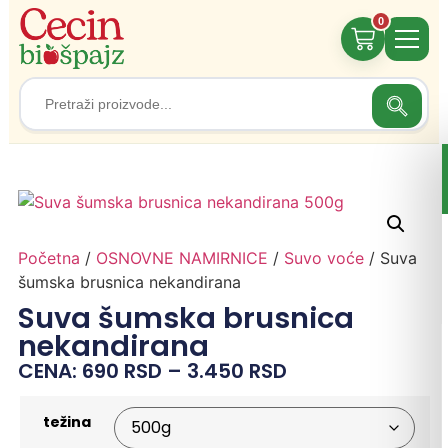
0
Search
Search
for:
Početna
/
OSNOVNE NAMIRNICE
/
Suvo voće
/ Suva
šumska brusnica nekandirana
Suva šumska brusnica
nekandirana
CENA:
690
RSD
–
3.450
RSD
težina