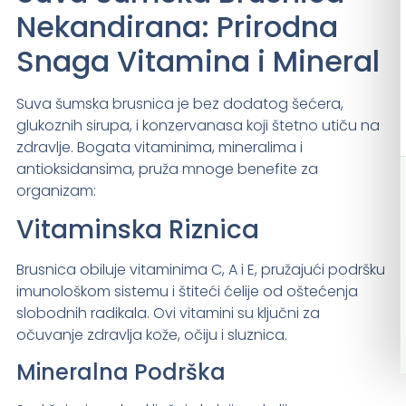
Nekandirana: Prirodna
Snaga Vitamina i Mineral
Suva šumska brusnica je bez dodatog šećera,
glukoznih sirupa, i konzervanasa koji štetno utiču na
zdravlje. Bogata vitaminima, mineralima i
antioksidansima, pruža mnoge benefite za
organizam:
Vitaminska Riznica
Brusnica obiluje vitaminima C, A i E, pružajući podršku
imunološkom sistemu i štiteći ćelije od oštećenja
slobodnih radikala. Ovi vitamini su ključni za
očuvanje zdravlja kože, očiju i sluznica.
Mineralna Podrška