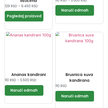
listićima
110
RSD
–
5.500
RSD
129
RSD
–
6.450
RSD
Ananas kandirani
Brusnica suva
110
RSD
–
5.500
RSD
kandirana
110
RSD