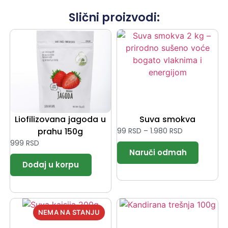
Slični proizvodi:
Liofilizovana jagoda u
Suva smokva
prahu 150g
99
RSD
–
1.980
RSD
999
RSD