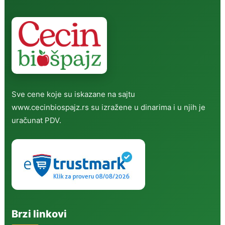
Sve cene koje su iskazane na sajtu
www.cecinbiospajz.rs su izražene u dinarima i u njih je
uračunat PDV.
Brzi linkovi