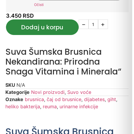
Očisti
3.450
RSD
−
+
Dodaj u korpu
Suva Šumska Brusnica
Nekandirana: Prirodna
Snaga Vitamina i Minerala“
SKU
N/A
Kategorije
Novi proizvodi
,
Suvo voće
Oznake
brusnica
,
čaj od brusnice
,
dijabetes
,
giht
,
heliko bakterija
,
reuma
,
urinarne infekcije
Suva Šumska Brusnica