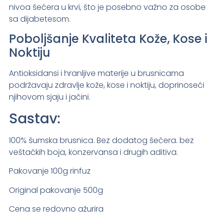
nivoa šećera u krvi, što je posebno važno za osobe
sa dijabetesom.
Poboljšanje Kvaliteta Kože, Kose i
Noktiju
Antioksidansi i hranljive materije u brusnicama
podržavaju zdravlje kože, kose i noktiju, doprinoseći
njihovom sjaju i jačini.
Sastav:
100% šumska brusnica. Bez dodatog šećera. bez
veštačkih boja, konzervansa i drugih aditiva.
Pakovanje 100g rinfuz
Original pakovanje 500g
Cena se redovno ažurira