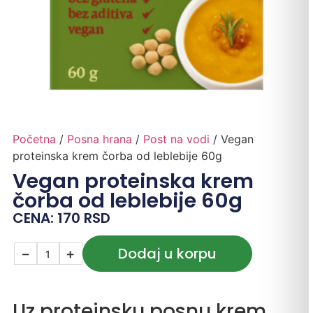
Početna
/
Posna hrana
/
Post na vodi
/ Vegan
proteinska krem čorba od leblebije 60g
Vegan proteinska krem
čorba od leblebije 60g
CENA:
170
RSD
Dodaj u korpu
−
+
Uz proteinsku posnu krem