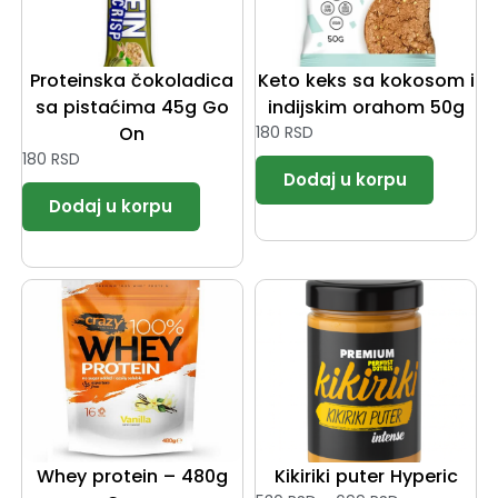
Proteinska čokoladica
Keto keks sa kokosom i
sa pistaćima 45g Go
indijskim orahom 50g
On
180
RSD
180
RSD
Whey protein – 480g
Kikiriki puter Hyperic