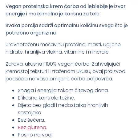
Vegan proteinska krem čorba od leblebije je izvor
energije i maksimalno je korisna za telo.
Svaka porcija sadrži optimalnu količinu svega što je
potrebno organizmu:
uravnoteženu mešavinu proteina, masti, ugljene
hidrate, hranljiva vlakna, vitamine i minerale.
Zdrava, ukusna i 100% vegan čorba. Zahvaljujući
kremastoj teksturi i izraženom ukusu, ovaj proizvod
podseća na vaše omiljene čorbe od povrća.
Snaga i energija tokom čitavog dana.
Efikasna kontrola težine.
Dijeta bez gladi i nedostatka hranljivih
sastojaka.
Bez šećera.
Bez glutena.
Posno na vodi.