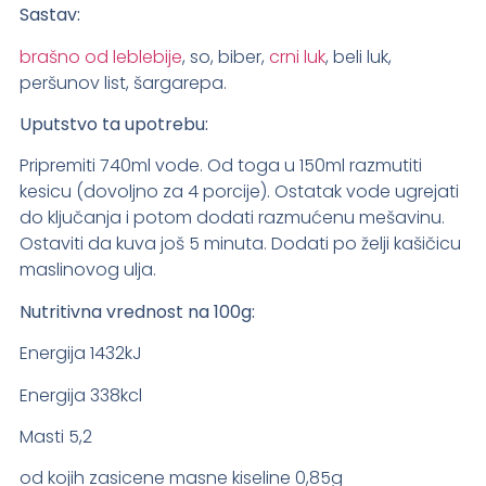
Sastav:
brašno od leblebije
, so, biber,
crni luk
, beli luk,
peršunov list, šargarepa.
Uputstvo ta upotrebu:
Pripremiti 740ml vode. Od toga u 150ml razmutiti
kesicu (dovoljno za 4 porcije). Ostatak vode ugrejati
do ključanja i potom dodati razmućenu mešavinu.
Ostaviti da kuva još 5 minuta. Dodati po želji kašičicu
maslinovog ulja.
Nutritivna vrednost na 100g:
Energija 1432kJ
Energija 338kcl
Masti 5,2
od kojih zasicene masne kiseline 0,85g