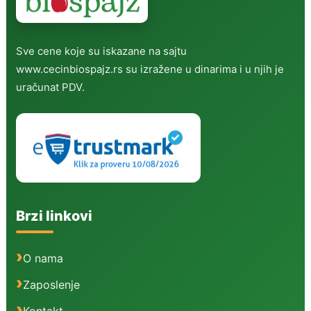
Sve cene koje su iskazane na sajtu
www.cecinbiospajz.rs su izražene u dinarima i u njih je
uračunat PDV.
Brzi linkovi
O nama
Zaposlenje