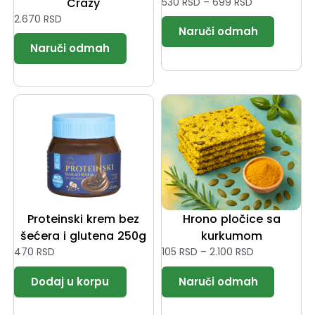
Crazy
530
RSD
–
699
RSD
2.670
RSD
Proteinski krem bez
Hrono pločice sa
šećera i glutena 250g
kurkumom
470
RSD
105
RSD
–
2.100
RSD