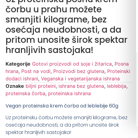
čorbu u prahu možete
smanjiti kilograme, bez
osećaja neudobnosti, a da
pritom unosite širok spektar
hranljivih sastojaka!
Kategorije
Gotovi proizvodi od soje i žitarica
,
Posna
hrana
,
Post na vodi
,
Proizvodi bez glutena
,
Proteinski
dodaci ishrani
,
Veganska i vegetarijanska ishrana
Oznake
biljni proteini
,
ishrana bez glutena
,
leblebija
,
proteinska čorba
,
proteinska ishrana
Vegan proteinska krem čorba od leblebije 60g
Uz proteinsku čorbu možete smanjiti kilograme, bez
osećaja neudobnosti, a da pritom unosite širok
spektar hranljivih sastojaka!