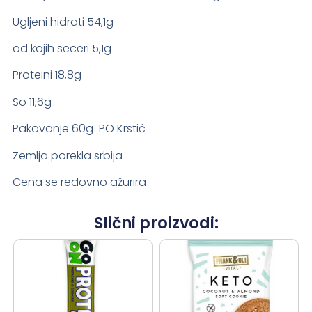
Ugljeni hidrati 54,1g
od kojih seceri 5,1g
Proteini 18,8g
So 11,6g
Pakovanje 60g PO Krstić
Zemlja porekla srbija
Cena se redovno ažurira
Slični proizvodi: