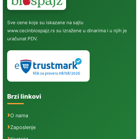
Sve cene koje su iskazane na sajtu
www.cecinbiospajz.rs su izražene u dinarima i u njih je
uračunat PDV.
Brzi linkovi
O nama
Zaposlenje
Kontakt