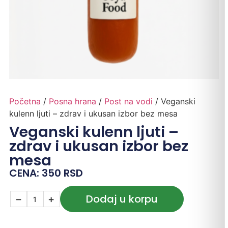
Početna
/
Posna hrana
/
Post na vodi
/ Veganski
kulenn ljuti – zdrav i ukusan izbor bez mesa
Veganski kulenn ljuti –
zdrav i ukusan izbor bez
mesa
CENA:
350
RSD
Dodaj u korpu
−
+