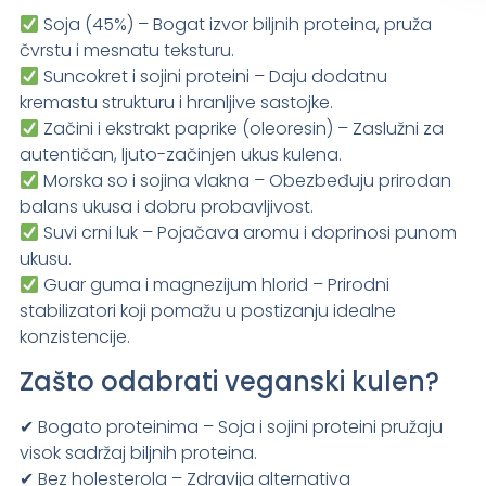
Soja (45%) – Bogat izvor biljnih proteina, pruža
čvrstu i mesnatu teksturu.
Suncokret i sojini proteini – Daju dodatnu
kremastu strukturu i hranljive sastojke.
Začini i ekstrakt paprike (oleoresin) – Zaslužni za
autentičan, ljuto-začinjen ukus kulena.
Morska so i sojina vlakna – Obezbeđuju prirodan
balans ukusa i dobru probavljivost.
Suvi crni luk – Pojačava aromu i doprinosi punom
ukusu.
Guar guma i magnezijum hlorid – Prirodni
stabilizatori koji pomažu u postizanju idealne
konzistencije.
Zašto odabrati veganski kulen?
✔ Bogato proteinima – Soja i sojini proteini pružaju
visok sadržaj biljnih proteina.
✔ Bez holesterola – Zdravija alternativa