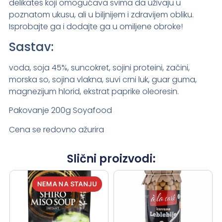
delikates koji omogućava svima da uživaju u
poznatom ukusu, ali u biljnijem i zdravijem obliku.
Isprobajte ga i dodajte ga u omiljene obroke!
Sastav:
voda, soja 45%, suncokret, sojini proteini, začini,
morska so, sojina vlakna, suvi crni luk, guar guma,
magnezijum hlorid, ekstrat paprike oleoresin.
Pakovanje 200g Soyafood
Cena se redovno ažurira
Slični proizvodi: