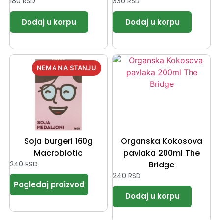
180
RSD
330
RSD
Soja burgeri 160g
Organska Kokosova
Macrobiotic
pavlaka 200ml The
240
RSD
Bridge
240
RSD