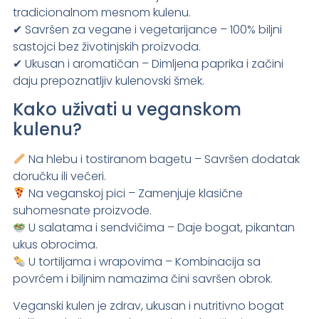
tradicionalnom mesnom kulenu.
✔ Savršen za vegane i vegetarijance – 100% biljni
sastojci bez životinjskih proizvoda.
✔ Ukusan i aromatičan – Dimljena paprika i začini
daju prepoznatljiv kulenovski šmek.
Kako uživati u veganskom
kulenu?
Na hlebu i tostiranom bagetu – Savršen dodatak
doručku ili večeri.
Na veganskoj pici – Zamenjuje klasične
suhomesnate proizvode.
U salatama i sendvičima – Daje bogat, pikantan
ukus obrocima.
U tortiljama i wrapovima – Kombinacija sa
povrćem i biljnim namazima čini savršen obrok.
Veganski kulen je zdrav, ukusan i nutritivno bogat