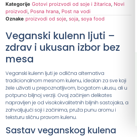
Kategorije
Gotovi proizvodi od soje i žitarica
,
Novi
proizvodi
,
Posna hrana
,
Post na vodi
Oznake
proizvodi od soje
,
soja
,
soya food
Veganski kulenn ljuti –
zdrav i ukusan izbor bez
mesa
Veganski kulenn ljuti je odlična alternativa
tradicionalnom mesnom kulenu, idealan za sve koji
žele uživati u prepoznatljivom, bogatom ukusu, ali u
potpuno biljnoj verziji. Ovaj začinjen delikates
napravljen je od visokokvalitetnih biljnih sastojaka, a
zahvaljujući soji i začinima, pruža punu aromu i
teksturu sličnu pravom kulenu.
Sastav veganskog kulena