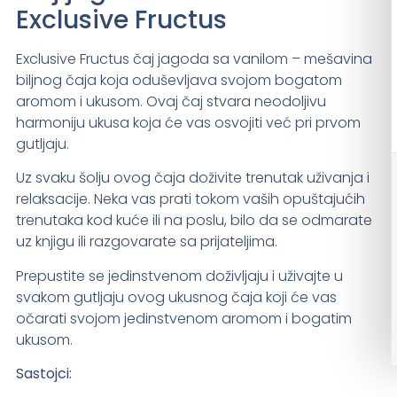
Exclusive Fructus
Exclusive Fructus čaj jagoda sa vanilom – mešavina
biljnog čaja koja oduševljava svojom bogatom
aromom i ukusom. Ovaj čaj stvara neodoljivu
harmoniju ukusa koja će vas osvojiti već pri prvom
gutljaju.
Uz svaku šolju ovog čaja doživite trenutak uživanja i
relaksacije. Neka vas prati tokom vaših opuštajućih
trenutaka kod kuće ili na poslu, bilo da se odmarate
uz knjigu ili razgovarate sa prijateljima.
Prepustite se jedinstvenom doživljaju i uživajte u
svakom gutljaju ovog ukusnog čaja koji će vas
očarati svojom jedinstvenom aromom i bogatim
ukusom.
Sastojci: