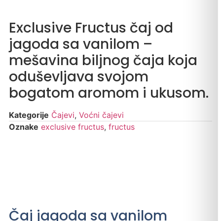
Exclusive Fructus čaj od
jagoda sa vanilom –
mešavina biljnog čaja koja
oduševljava svojom
bogatom aromom i ukusom.
Kategorije
Čajevi
,
Voćni čajevi
Oznake
exclusive fructus
,
fructus
Čaj jagoda sa vanilom