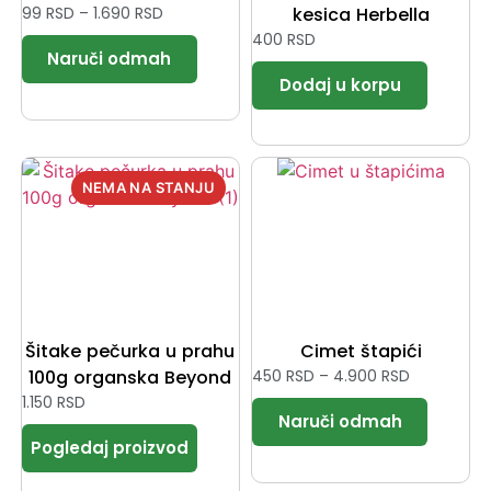
99
RSD
–
1.690
RSD
kesica Herbella
400
RSD
Šitake pečurka u prahu
Cimet štapići
100g organska Beyond
450
RSD
–
4.900
RSD
1.150
RSD