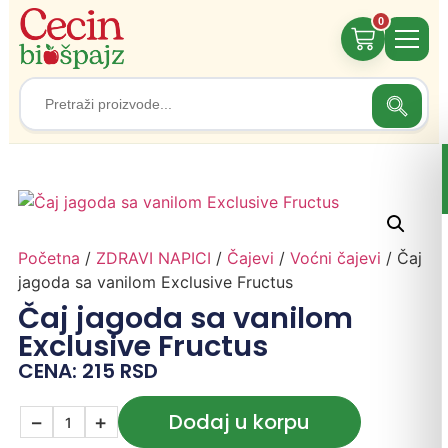
0
Search
Search
for:
Početna
/
ZDRAVI NAPICI
/
Čajevi
/
Voćni čajevi
/ Čaj
jagoda sa vanilom Exclusive Fructus
Čaj jagoda sa vanilom
Exclusive Fructus
CENA:
215
RSD
Dodaj u korpu
−
+