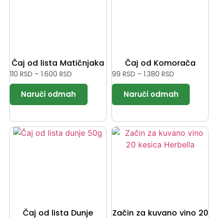
Čaj od lista Matičnjaka
Čaj od Komorača
110
RSD
–
1.600
RSD
99
RSD
–
1.380
RSD
Čaj od lista Dunje
Začin za kuvano vino 20