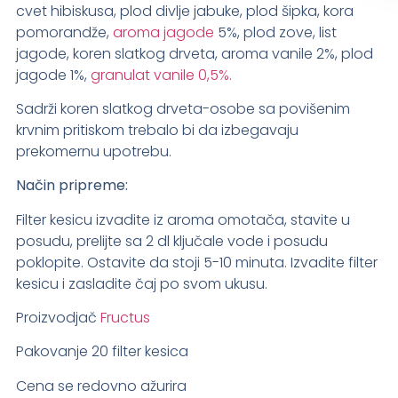
cvet hibiskusa, plod divlje jabuke, plod šipka, kora
pomorandže,
aroma jagode
5%, plod zove, list
jagode, koren slatkog drveta, aroma vanile 2%, plod
jagode 1%,
granulat vanile 0,5%.
Sadrži koren slatkog drveta-osobe sa povišenim
krvnim pritiskom trebalo bi da izbegavaju
prekomernu upotrebu.
Način pripreme:
Filter kesicu izvadite iz aroma omotača, stavite u
posudu, prelijte sa 2 dl ključale vode i posudu
poklopite. Ostavite da stoji 5-10 minuta. Izvadite filter
kesicu i zasladite čaj po svom ukusu.
Proizvodjač
Fructus
Pakovanje 20 filter kesica
Cena se redovno ažurira