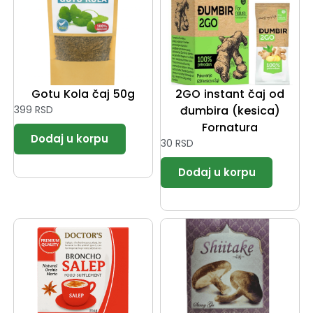
Gotu Kola čaj 50g
2GO instant čaj od
399
RSD
đumbira (kesica)
Fornatura
30
RSD