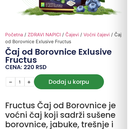
Početna
/
ZDRAVI NAPICI
/
Čajevi
/
Voćni čajevi
/ Čaj
od Borovnice Exlusive Fructus
Čaj od Borovnice Exlusive
Fructus
CENA:
220
RSD
Dodaj u korpu
−
+
Fructus Čaj od Borovnice je
voćni čaj koji sadrži sušene
borovnice, jabuke, trešnje i