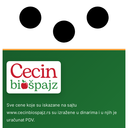
Sve cene koje su iskazane na sajtu
www.cecinbiospajz.rs su izražene u dinarima i u njih je
uračunat PDV.