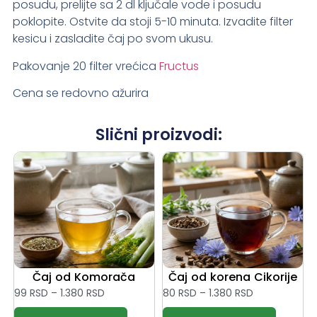
posudu, prelijte sa 2 dl ključale vode i posudu
poklopite. Ostvite da stoji 5-10 minuta. Izvadite filter
kesicu i zasladite čaj po svom ukusu.
Pakovanje 20 filter vrećica
Fructus
Cena se redovno ažurira
Slični proizvodi:
Čaj od Komorača
Čaj od korena Cikorije
99
RSD
–
1.380
RSD
80
RSD
–
1.380
RSD