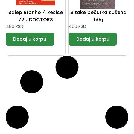
Salep Bronho 4 kesice
Šitake pečurka sušena
72g DOCTORS
50g
480
RSD
460
RSD