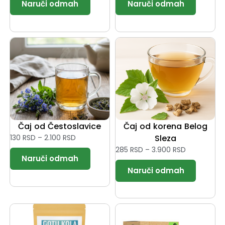
Čaj od Čestoslavice
Čaj od korena Belog
130
RSD
–
2.100
RSD
Sleza
285
RSD
–
3.900
RSD