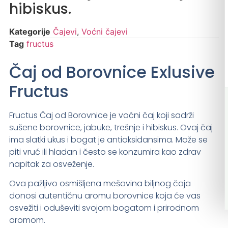
hibiskus.
Kategorije
Čajevi
,
Voćni čajevi
Tag
fructus
Čaj od Borovnice Exlusive
Fructus
Fructus Čaj od Borovnice je voćni čaj koji sadrži
sušene borovnice, jabuke, trešnje i hibiskus. Ovaj čaj
ima slatki ukus i bogat je antioksidansima. Može se
piti vruć ili hladan i često se konzumira kao zdrav
napitak za osveženje.
Ova pažljivo osmišljena mešavina biljnog čaja
donosi autentičnu aromu borovnice koja će vas
osvežiti i oduševiti svojom bogatom i prirodnom
aromom.