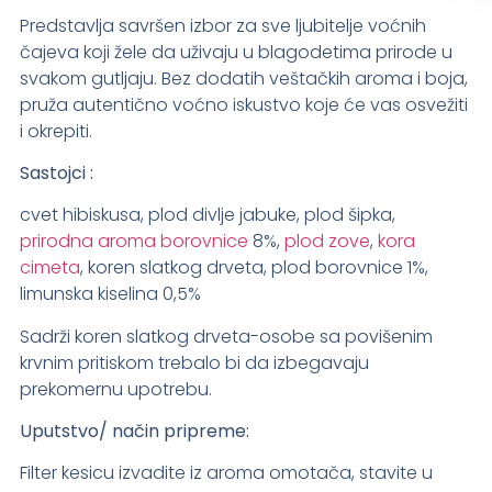
Predstavlja savršen izbor za sve ljubitelje voćnih
čajeva koji žele da uživaju u blagodetima prirode u
svakom gutljaju. Bez dodatih veštačkih aroma i boja,
pruža autentično voćno iskustvo koje će vas osvežiti
i okrepiti.
Sastojci :
cvet hibiskusa, plod divlje jabuke, plod šipka,
prirodna aroma borovnice
8%,
plod zove
,
kora
cimeta
, koren slatkog drveta, plod borovnice 1%,
limunska kiselina 0,5%
Sadrži koren slatkog drveta-osobe sa povišenim
krvnim pritiskom trebalo bi da izbegavaju
prekomernu upotrebu.
Uputstvo/ način pripreme:
Filter kesicu izvadite iz aroma omotača, stavite u