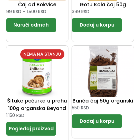
Čaj od Bokvice
Gotu Kola čaj 50g
99
RSD
–
1.500
RSD
399
RSD
Šitake pečurka u prahu
Banča čaj 50g organski
100g organska Beyond
550
RSD
1.150
RSD