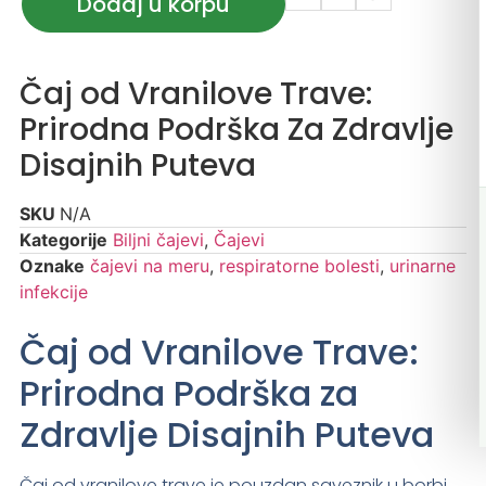
Dodaj u korpu
Čaj od Vranilove Trave:
Prirodna Podrška Za Zdravlje
Disajnih Puteva
SKU
N/A
Kategorije
Biljni čajevi
,
Čajevi
Oznake
čajevi na meru
,
respiratorne bolesti
,
urinarne
infekcije
Čaj od Vranilove Trave:
Prirodna Podrška za
Zdravlje Disajnih Puteva
Čaj od vranilove trave je pouzdan saveznik u borbi