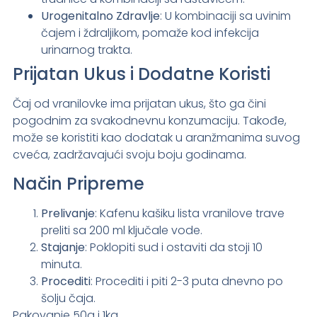
Urogenitalno Zdravlje
: U kombinaciji sa uvinim
čajem i ždraljikom, pomaže kod infekcija
urinarnog trakta.
Prijatan Ukus i Dodatne Koristi
Čaj od vranilovke ima prijatan ukus, što ga čini
pogodnim za svakodnevnu konzumaciju. Takođe,
može se koristiti kao dodatak u aranžmanima suvog
cveća, zadržavajući svoju boju godinama.
Način Pripreme
Prelivanje
: Kafenu kašiku lista vranilove trave
preliti sa 200 ml ključale vode.
Stajanje
: Poklopiti sud i ostaviti da stoji 10
minuta.
Procediti
: Procediti i piti 2-3 puta dnevno po
šolju čaja.
Pakovanje 50g i 1kg