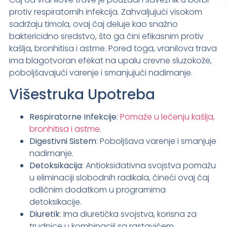
protiv respiratornih infekcija. Zahvaljujući visokom
sadržaju timola, ovaj čaj deluje kao snažno
baktericidno sredstvo, što ga čini efikasnim protiv
kašlja, bronhitisa i astme. Pored toga, vranilova trava
ima blagotvoran efekat na upalu crevne sluzokože,
poboljšavajući varenje i smanjujući nadimanje.
Višestruka Upotreba
Respiratorne Infekcije
:
Pomaže u lečenju kašlja,
bronhitisa i astme.
Digestivni Sistem
: Poboljšava varenje i smanjuje
nadimanje.
Detoksikacija
: Antioksidativna svojstva pomažu
u eliminaciji slobodnih radikala, čineći ovaj čaj
odličnim dodatkom u programima
detoksikacije.
Diuretik
: Ima diuretička svojstva, korisna za
trudnice u kombinaciji sa rastavićem.