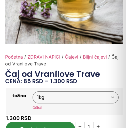
Početna
/
ZDRAVI NAPICI
/
Čajevi
/
Biljni čajevi
/ Čaj
od Vranilove Trave
Čaj od Vranilove Trave
CENA:
85
RSD
–
1.300
RSD
težina
Očisti
1.300
RSD
−
+