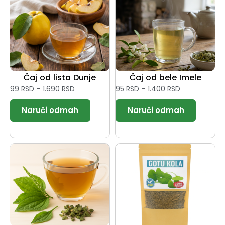
Čaj od lista Dunje
Čaj od bele Imele
99
RSD
–
1.690
RSD
95
RSD
–
1.400
RSD