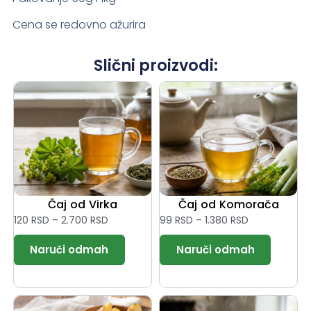
Cena se redovno ažurira
Slični proizvodi:
Čaj od Virka
Čaj od Komorača
120
RSD
–
2.700
RSD
99
RSD
–
1.380
RSD