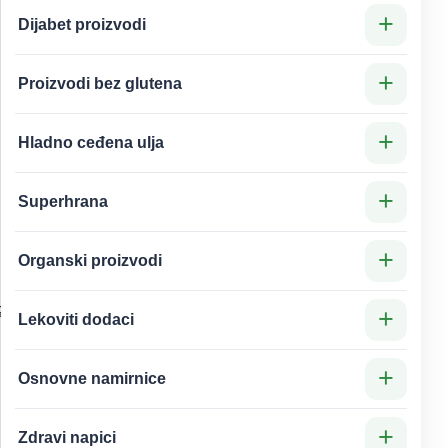
+
Dijabet proizvodi
+
Proizvodi bez glutena
+
Hladno ceđena ulja
+
Superhrana
+
Organski proizvodi
GANIC INDIA
+
Lekoviti dodaci
IC INDIA
+
Osnovne namirnice
+
Zdravi napici