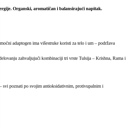
ergije. Organski, aromatičan i balansirajući napitak.
 moćni adaptogen ima višestruke koristi za telo i um – podržava
delovanju zahvaljujući kombinaciji tri vrste Tulsija – Krishna, Rama i
a – svi poznati po svojim antioksidativnim, protivupalnim i