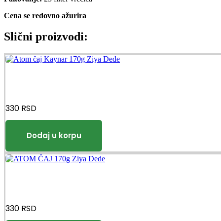
Cena se redovno ažurira
Slični proizvodi:
330
RSD
330
RSD