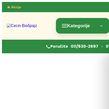
Skočite
🔥 Akcije
na
sadržaj
Kategorije
•
Poručite
011/630-2697
0