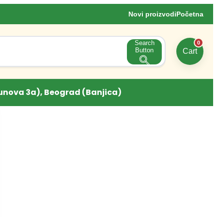
Novi proizvodi
Početna
Search
0
Button
Cart
unova 3a), Beograd (Banjica)