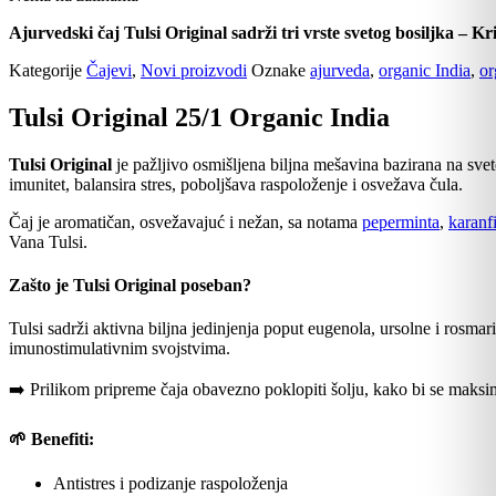
Ajurvedski čaj Tulsi Original sadrži tri vrste svetog bosiljka – K
Kategorije
Čajevi
,
Novi proizvodi
Oznake
ajurveda
,
organic India
,
or
Tulsi Original 25/1 Organic India
Tulsi Original
je pažljivo osmišljena biljna mešavina bazirana na sve
imunitet, balansira stres, poboljšava raspoloženje i osvežava čula.
Čaj je aromatičan, osvežavajuć i nežan, sa notama
peperminta
,
karanfi
Vana Tulsi.
Zašto je Tulsi Original poseban?
Tulsi sadrži aktivna biljna jedinjenja poput eugenola, ursolne i rosmar
imunostimulativnim svojstvima.
➡️ Prilikom pripreme čaja obavezno poklopiti šolju, kako bi se maksi
🌱 Benefiti:
Antistres i podizanje raspoloženja