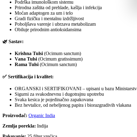
Podrška imunološkom sistemu
Prirodna zaštita od prehlade, kašlja i infekcija
Moćan adaptogen za um i telo
Gradi fizičku i mentalnu izdržljivost
Poboljšava varenje i ubrzava metabolizam
Obiluje prirodnim antioksidansima
🌿 Sastav:
Krishna Tulsi
(Ocimum sanctum)
Vana Tulsi
(Ocimum gratissimum)
Rama Tulsi
(Ocimum sanctum)
✅ Sertifikacija i kvalitet:
ORGANSKI i SERTIFIKOVANI – upisani u bazu Ministarstva
Sigurni za svakodnevnu i dugotrajnu upotrebu
Svaka kesica je pojedinačno zapakovana
Bez hevtalice, od nebeljenog papira i biorazgradivih vlakana
Proizvođač:
Organic India
Zemlja porekla:
Indija
Pakovanje:
25 filter vrećica