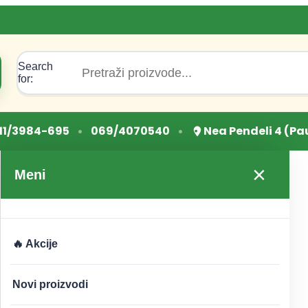
Search
for:
•
•
11/3984-695
069/4070540
Nea Pendeli 4 (Pa
×
Meni
🔥 Akcije
Novi proizvodi