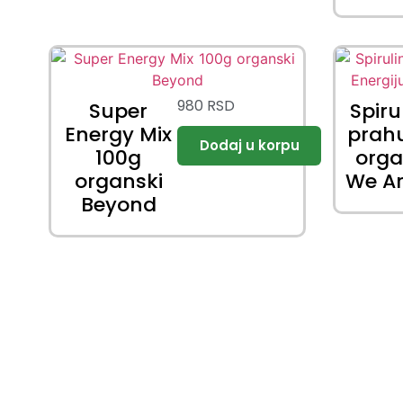
980
RSD
Super
Spiru
Energy Mix
prah
100g
org
organski
We A
Beyond