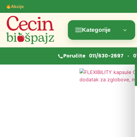
Akcije
Kategorije
•
Poručite
011/630-2697
0