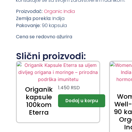
konsultujte se sa svojim zdravstvenim radnikom.
Proizvođač:
Organic India
Zemlja porekla:
Indija
Pakovanje:
90 kapsula
Cena se redovno ažurira
Slični proizvodi:
1.450
RSD
Origanik
Wom
kapsule
Well
100kom
90 k
Eterra
Org
In