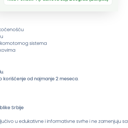
enom pokretljivosti
 ukočenošću
ću
 lokomotornog sistema
lekovima
du
.
o korišćenje od najmanje 2 meseca
.
like Srbije
ljučivo u edukativne i informativne svrhe i ne zamenjuju s