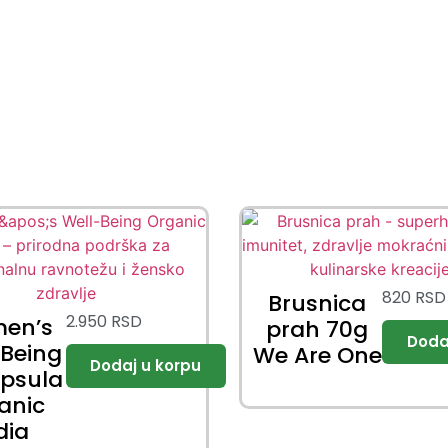
820
RSD
Brusnica
2.950
RSD
en’s
prah 70g
-Being
We Are One
apsula
anic
dia