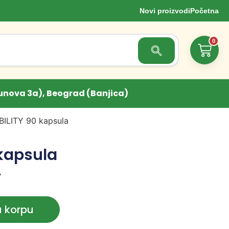
Novi proizvodi
Početna
0
Search Button
unova 3a), Beograd (Banjica)
BILITY 90 kapsula
 kapsula
A
u korpu