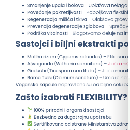
Smanjenje upala i bolova
– Ublažava nelagodn
Povećanje pokretljivosti
– Poboljšava fleksibi
Regeneracija mišića i tkiva
– Olakšava grčeve,
Prevencija degeneracije zglobova
– Sprečava
Podrška vitalnosti
– Blagotvorno deluje na imun
Sastojci i biljni ekstrakti 
Motha rizom (Cyperus rotundus)
– Efikasan a
Ašvaganda (Withania somnifera)
–
Jača miši
Guduchi (Tinospora cordifolia)
– Jača imunitet
Rama Tulsi (Ocimum sanctum)
– Umiruje ner
Veganske kapsule
napravljene su od biljne celuloz
Zašto izabrati FLEXIBILITY?
100% prirodni i organski sastojci
Bezbedno za dugotrajnu upotrebu
Sertifikovano od strane Ministarstva zdrav