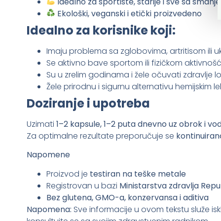
Idealno za sportiste, starije i sve sa smanj
Ekološki, veganski i etički proizvedeno
Idealno za korisnike koji:
Imaju problema sa zglobovima, artritisom ili
Se aktivno bave sportom ili fizičkom aktivnoš
Su u zrelim godinama i žele očuvati zdravlje
Žele prirodnu i sigurnu alternativu hemijskim 
Doziranje i upotreba
Uzimati
1–2 kapsule, 1–2 puta dnevno uz obrok i vo
Za optimalne rezultate preporučuje se
kontinuiran
Napomene
Proizvod je
testiran na teške metale
Registrovan u bazi
Ministarstva zdravlja Repub
Bez glutena, GMO-a, konzervansa i aditiva
Napomena:
Sve informacije u ovom tekstu služe isk