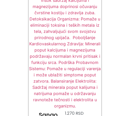
1.270
RSD
Sango