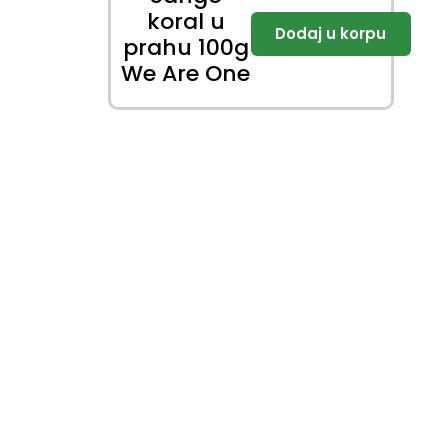
koral u
prahu 100g
We Are One