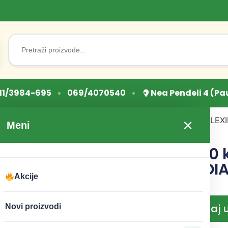
Search
for:
•
•
11/3984-695
069/4070540
Nea Pendeli 4 (Pa
Početna
/
Superhrana
/ FLEXI
×
Meni
ORGANIC INDIA
FLEXIBILITY 90
ORGANIC INDI
Akcije
CENA:
2.950
RSD
Dodaj 
Novi proizvodi
−
+