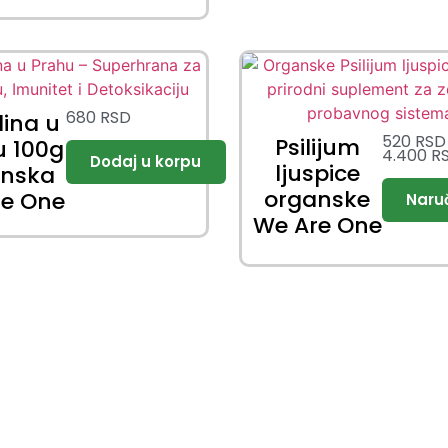
680
RSD
lina u
520
RSD
Psilijum
u 100g
4.400
R
ljuspice
anska
organske
re One
We Are One