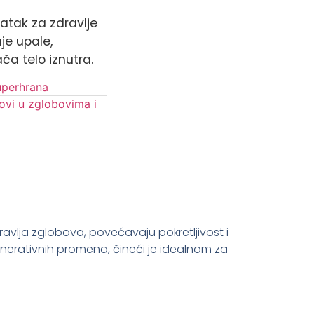
datak za zdravlje
je upale,
ača telo iznutra.
uperhrana
ovi u zglobovima i
avlja zglobova, povećavaju pokretljivost i
nerativnih promena, čineći je idealnom za