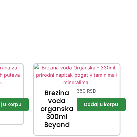
360
RSD
Brezina
voda
organska
300ml
Beyond