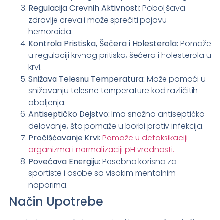
Regulacija Crevnih Aktivnosti:
Poboljšava
zdravlje creva i može sprečiti pojavu
hemoroida.
Kontrola Pristiska, Šećera i Holesterola:
Pomaže
u regulaciji krvnog pritiska, šećera i holesterola u
krvi.
Snižava Telesnu Temperatura:
Može pomoći u
snižavanju telesne temperature kod različitih
oboljenja.
Antiseptičko Dejstvo:
Ima snažno antiseptičko
delovanje, što pomaže u borbi protiv infekcija.
Pročišćavanje Krvi:
Pomaže u detoksikaciji
organizma i normalizaciji pH vrednosti.
Povećava Energiju:
Posebno korisna za
sportiste i osobe sa visokim mentalnim
naporima.
Način Upotrebe