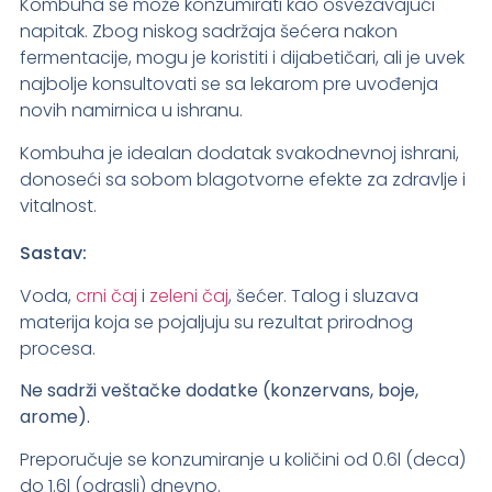
Kombuha se može konzumirati kao osvežavajući
napitak. Zbog niskog sadržaja šećera nakon
fermentacije, mogu je koristiti i dijabetičari, ali je uvek
najbolje konsultovati se sa lekarom pre uvođenja
novih namirnica u ishranu.
Kombuha je idealan dodatak svakodnevnoj ishrani,
donoseći sa sobom blagotvorne efekte za zdravlje i
vitalnost.
Sastav:
Voda,
crni čaj
i
zeleni čaj
, šećer. Talog i sluzava
materija koja se pojaljuju su rezultat prirodnog
procesa.
Ne sadrži veštačke dodatke (konzervans, boje,
arome).
Preporučuje se konzumiranje u količini od 0.6l (deca)
do 1.6l (odrasli) dnevno.