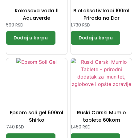
Kokosova voda 1l
BioLaksativ kapi 100ml
Aquaverde
Priroda na Dar
599
RSD
1.730
RSD
Epsom soli gel 500ml
Ruski Carski Mumio
Shirko
tablete 60kom
740
RSD
1.450
RSD