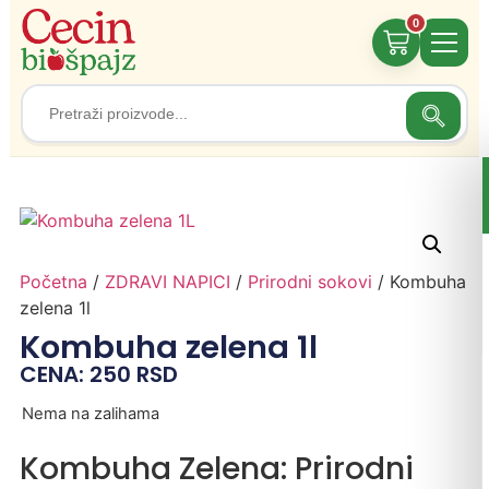
0
Search
Search
for:
Početna
/
ZDRAVI NAPICI
/
Prirodni sokovi
/ Kombuha
zelena 1l
Kombuha zelena 1l
CENA:
250
RSD
Nema na zalihama
Kombuha Zelena: Prirodni