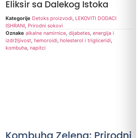
Eliksir sa Dalekog Istoka
Kategorije
Detoks proizvodi
,
LEKOVITI DODACI
ISHRANI
,
Prirodni sokovi
Oznake
alkalne namirnice
,
dijabetes
,
energija i
izdržljivost
,
hemoroidi
,
holesterol i trigliceridi
,
kombuha
,
napitci
Kombuha Zelena: Prirodni