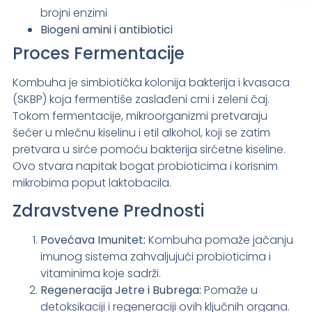
brojni enzimi
Biogeni amini i antibiotici
Proces Fermentacije
Kombuha je simbiotička kolonija bakterija i kvasaca
(SKBP) koja fermentiše zaslađeni crni i zeleni čaj.
Tokom fermentacije, mikroorganizmi pretvaraju
šećer u mlečnu kiselinu i etil alkohol, koji se zatim
pretvara u sirće pomoću bakterija sirćetne kiseline.
Ovo stvara napitak bogat probioticima i korisnim
mikrobima poput laktobacila.
Zdravstvene Prednosti
Povećava Imunitet:
Kombuha pomaže jačanju
imunog sistema zahvaljujući probioticima i
vitaminima koje sadrži.
Regeneracija Jetre i Bubrega:
Pomaže u
detoksikaciji i regeneraciji ovih ključnih organa.