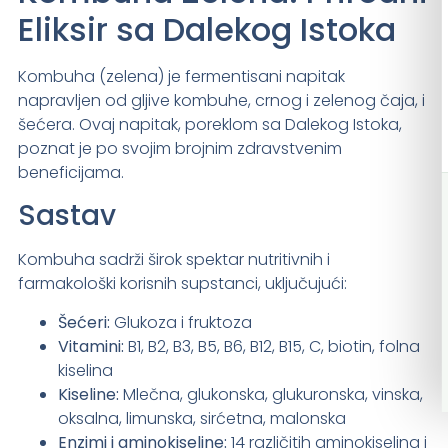
Eliksir sa Dalekog Istoka
Kombuha (zelena) je fermentisani napitak
napravljen od gljive kombuhe, crnog i zelenog čaja, i
šećera. Ovaj napitak, poreklom sa Dalekog Istoka,
poznat je po svojim brojnim zdravstvenim
beneficijama.
Sastav
Kombuha sadrži širok spektar nutritivnih i
farmakološki korisnih supstanci, uključujući:
Šećeri:
Glukoza i fruktoza
Vitamini:
B1, B2, B3, B5, B6, B12, B15, C, biotin, folna
kiselina
Kiseline:
Mlečna, glukonska, glukuronska, vinska,
oksalna, limunska, sirćetna, malonska
Enzimi i aminokiseline:
14 različitih aminokiselina i