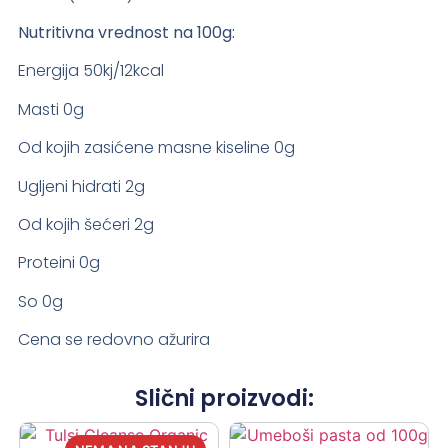
Nutritivna vrednost na 100g:
Energija 50kj/12kcal
Masti 0g
Od kojih zasićene masne kiseline 0g
Ugljeni hidrati 2g
Od kojih šećeri 2g
Proteini 0g
So 0g
Cena se redovno ažurira
Slični proizvodi: