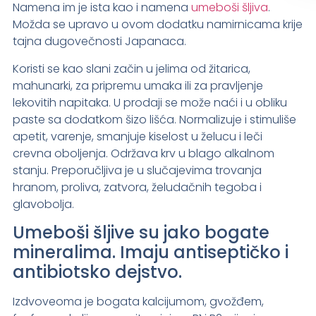
Namena im je ista kao i namena
umeboši šljiva
.
Možda se upravo u ovom dodatku namirnicama krije
tajna dugovečnosti Japanaca.
Koristi se kao slani začin u jelima od žitarica,
mahunarki, za pripremu umaka ili za pravljenje
lekovitih napitaka. U prodaji se može naći i u obliku
paste sa dodatkom šizo lišća. Normalizuje i stimuliše
apetit, varenje, smanjuje kiselost u želucu i leči
crevna oboljenja. Održava krv u blago alkalnom
stanju. Preporučljiva je u slučajevima trovanja
hranom, proliva, zatvora, želudačnih tegoba i
glavobolja.
Umeboši šljive su jako bogate
mineralima. Imaju antiseptičko i
antibiotsko dejstvo.
Izdvoveoma je bogata kalcijumom, gvožđem,