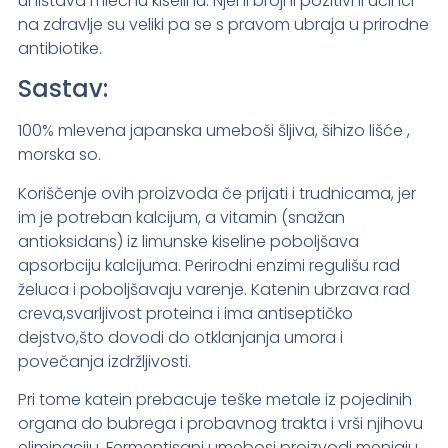
uništava mlečnu kiselinu. Njeni brojni pozitivni učinci
na zdravlje su veliki pa se s pravom ubraja u prirodne
antibiotike.
Sastav:
100% mlevena japanska umeboši šljiva, šihizo lišće ,
morska so.
Koriščenje ovih proizvoda če prijati i trudnicama, jer
im je potreban kalcijum, a vitamin (snažan
antioksidans) iz limunske kiseline poboljšava
apsorbciju kalcijuma. Perirodni enzimi regulišu rad
želuca i poboljšavaju varenje. Katenin ubrzava rad
creva,svarljivost proteina i ima antiseptičko
dejstvo,što dovodi do otklanjanja umora i
povečanja izdržljivosti.
Pri tome katein prebacuje teške metale iz pojedinih
organa do bubrega i probavnog trakta i vrši njihovu
eliminaciju. Fermentisani umebosi proizvodi menjaju