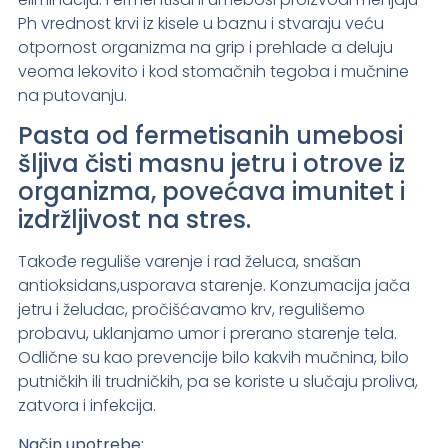
Ph vrednost krvi iz kisele u baznu i stvaraju veću
otpornost organizma na grip i prehlade a deluju
veoma lekovito i kod stomačnih tegoba i mučnine
na putovanju.
Pasta od fermetisanih umebosi
šljiva čisti masnu jetru i otrove iz
organizma, povećava imunitet i
izdržljivost na stres.
Takođe reguliše varenje i rad želuca, snašan
antioksidans,usporava starenje. Konzumacija jača
jetru i želudac, pročišćavamo krv, regulišemo
probavu, uklanjamo umor i prerano starenje tela.
Odlične su kao prevencije bilo kakvih mučnina, bilo
putničkih ili trudničkih, pa se koriste u slučaju proliva,
zatvora i infekcija.
Način upotrebe: