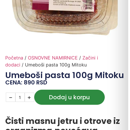
Početna
/
OSNOVNE NAMIRNICE
/
Začini i
dodaci
/ Umeboši pasta 100g Mitoku
Umeboši pasta 100g Mitoku
CENA:
890
RSD
Dodaj u korpu
−
+
Čisti masnu jetru i otrove iz