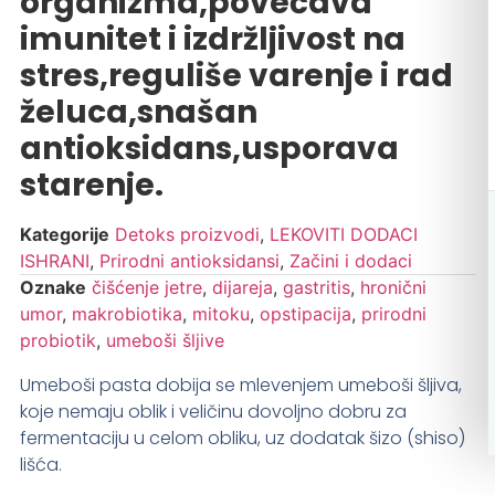
organizma,povećava
imunitet i izdržljivost na
stres,reguliše varenje i rad
želuca,snašan
antioksidans,usporava
starenje.
Kategorije
Detoks proizvodi
,
LEKOVITI DODACI
ISHRANI
,
Prirodni antioksidansi
,
Začini i dodaci
Oznake
čišćenje jetre
,
dijareja
,
gastritis
,
hronični
umor
,
makrobiotika
,
mitoku
,
opstipacija
,
prirodni
probiotik
,
umeboši šljive
Umeboši pasta dobija se mlevenjem umeboši šljiva,
koje nemaju oblik i veličinu dovoljno dobru za
fermentaciju u celom obliku, uz dodatak šizo (shiso)
lišća.