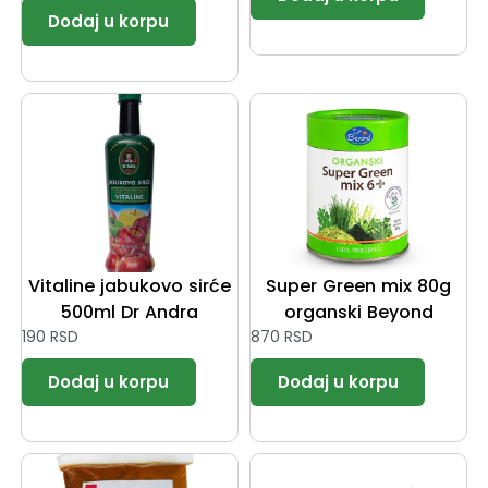
Vitaline jabukovo sirće
Super Green mix 80g
500ml Dr Andra
organski Beyond
190
RSD
870
RSD