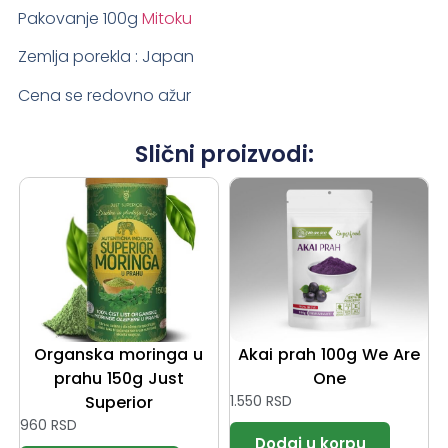
Pakovanje 100g
Mitoku
Zemlja porekla : Japan
Cena se redovno ažur
Slični proizvodi:
Organska moringa u
Akai prah 100g We Are
prahu 150g Just
One
Superior
1.550
RSD
960
RSD