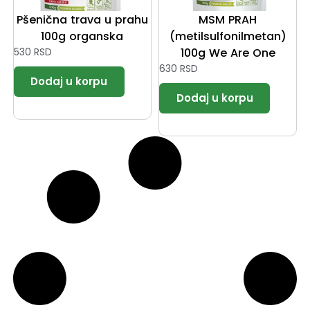
Pšenična trava u prahu
MSM PRAH
100g organska
(metilsulfonilmetan)
530
RSD
100g We Are One
630
RSD