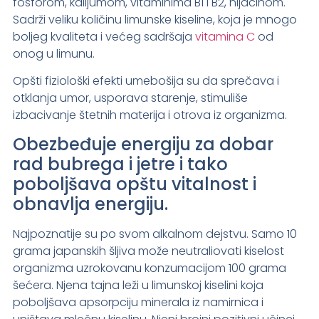
fosforom, kalijumom, vitaminima B1 i B2, nijacinom.
Sadrži veliku količinu limunske kiseline, koja je mnogo
boljeg kvaliteta i većeg sadršaja
vitamina C
od
onog u limunu.
Opšti fiziološki efekti umebošija su da sprečava i
otklanja umor, usporava starenje, stimuliše
izbacivanje štetnih materija i otrova iz organizma.
Obezbeđuje energiju za dobar
rad bubrega i jetre i tako
poboljšava opštu vitalnost i
obnavlja energiju.
Najpoznatije su po svom alkalnom dejstvu. Samo 10
grama japanskih šljiva može neutraliovati kiselost
organizma uzrokovanu konzumacijom 100 grama
šećera. Njena tajna leži u limunskoj kiselini koja
poboljšava apsorpciju minerala iz namirnica i