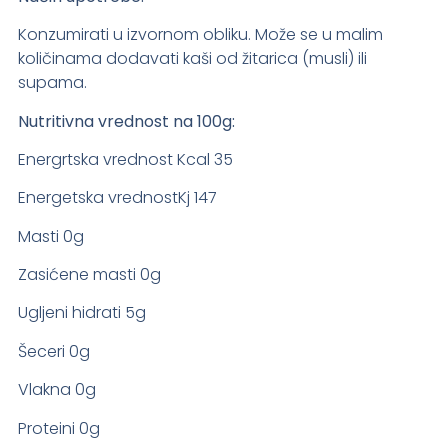
Konzumirati u izvornom obliku. Može se u malim
količinama dodavati kaši od žitarica (musli) ili
supama.
Nutritivna vrednost na 100g:
Energrtska vrednost Kcal 35
Energetska vrednostKj 147
Masti 0g
Zasićene masti 0g
Ugljeni hidrati 5g
Šeceri 0g
Vlakna 0g
Proteini 0g