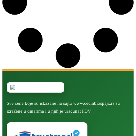
Sve cene koje su iskazane na sajtu www.cecinbiospajz.rs su
izražene u dinarima i u njih je uračunat PDV.