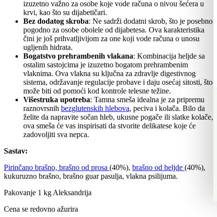
izuzetno važno za osobe koje vode računa o nivou šećera u
krvi, kao što su dijabetičari.
Bez dodatog skroba
: Ne sadrži dodatni skrob, što je posebno
pogodno za osobe obolele od dijabetesa. Ova karakteristika
čini je još prihvatljivijom za one koji vode računa o unosu
ugljenih hidrata.
Bogatstvo prehrambenih vlakana
: Kombinacija heljde sa
ostalim sastojcima je izuzetno bogatom prehrambenim
vlaknima. Ova vlakna su ključna za zdravlje digestivnog
sistema, održavanje regulacije probave i daju osećaj sitosti, što
može biti od pomoći kod kontrole telesne težine.
Višestruka upotreba
: Tamna smeša idealna je za pripremu
raznovrsnih
bezglutenskih hlebova
, peciva i kolača. Bilo da
želite da napravite sočan hleb, ukusne pogače ili slatke kolače,
ova smeša će vas inspirisati da stvorite delikatese koje će
zadovoljiti sva nepca.
Sastav:
Pirinčano brašno,
brašno od prosa
(40%),
brašno od heljde
(40%),
kukuruzno brašno, brašno guar pasulja, vlakna psilijuma.
Pakovanje 1 kg Aleksandrija
Cena se redovno ažurira