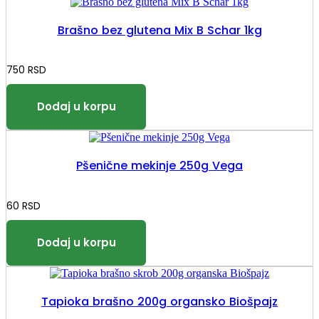
Brašno bez glutena Mix B Schar 1kg
750
RSD
Pšenične mekinje 250g Vega
60
RSD
Tapioka brašno 200g organsko Biošpajz