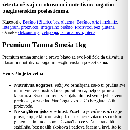
žele da uživaju u ukusnim i nutritivno bogatim
bezglutenskim poslasticama.
Kategorije
Brašno i žitarice bez glutena
,
Brašno, griz i mekinje
,
Integralni proizvodi
,
Integralno brašno
,
Proizvodi bez glutena
Oznake
aleksandrija
,
celijakija
,
ishrana bez glutena
Premium Tamna Smeša 1kg
Premium tamna smeša je pravo blago za sve koji žele da uživaju u
ukusnim i nutritivno bogatim bezglutenskim poslasticama.
Evo zašto je izuzetna:
Nutritivna bogatost
: Pažljivo osmišljena kako bi pružila sve
nutritivne vrednosti žitarica poput prosa, heljde, pirinča i
kukuruza. Svaka od ovih sastojaka donosi svoje jedinstvene
prednosti, a zajedno čine bogatstvo vaših bezglutenskih
proizvoda.
Niska glikemijska vrednost
: Posebno je važno istaći da je
proso, koji je ključni sastojak naše smeše, žitarica sa niskim
glikemijskim indeksom. To znači da će vaša ishrana biti
stabilnija, bez naglih skokova i padova šećera u krvi, što je