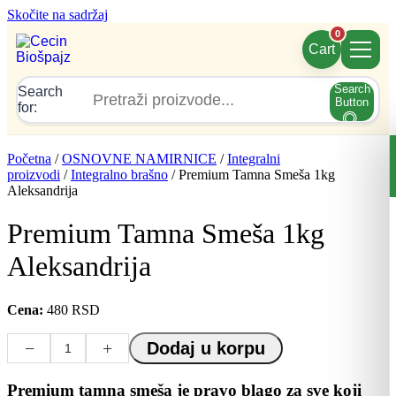
Skočite na sadržaj
0
Cart
Search
Search
Button
for:
Početna
/
OSNOVNE NAMIRNICE
/
Integralni
proizvodi
/
Integralno brašno
/ Premium Tamna Smeša 1kg
Aleksandrija
Premium Tamna Smeša 1kg
Aleksandrija
Cena:
480
RSD
−
+
Dodaj u korpu
Premium tamna smeša je pravo blago za sve koji