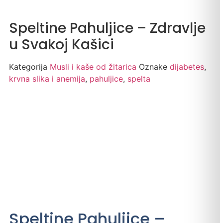
Speltine Pahuljice – Zdravlje
u Svakoj Kašici
Kategorija
Musli i kaše od žitarica
Oznake
dijabetes
,
krvna slika i anemija
,
pahuljice
,
spelta
Speltine Pahuljice –