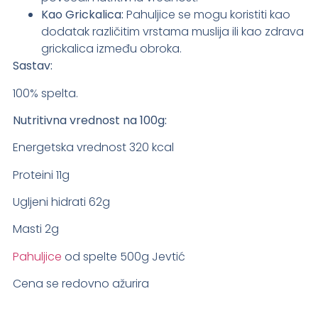
Kao Grickalica:
Pahuljice se mogu koristiti kao
dodatak različitim vrstama muslija ili kao zdrava
grickalica između obroka.
Sastav:
100% spelta.
Nutritivna vrednost na 100g:
Energetska vrednost 320 kcal
Proteini 11g
Ugljeni hidrati 62g
Masti 2g
Pahuljice
od spelte 500g Jevtić
Cena se redovno ažurira