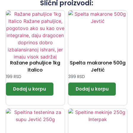
Slični proizvodi:
Ražane pahuljice 1kg
Spelta makarone 500g
Italico
Jeftić
199
RSD
399
RSD