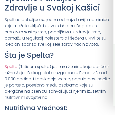
Zdravlje u Svakoj Kašici
Speltine pahuljice su jedna od najzdravijih namirnica
koje možete uključiti u svoju ishranu. Bogate su
hranljivim sastojcima, poboljšavaju zdravlje srca,
pomažu u regulaciji holesterola i šećera u krvi, te su
idealan izbor za sve koji žele zdrav način života.
Šta je Spelta?
Spelta
(Triticum spelta) je stara žitarica koja potiče iz
južne Azije i Bliskog Istoka, uzgajana u Evropi više od
9.000 godina. U poslednje vreme, popularnost spelte
je porasla, posebno među osobama koje su
alergične na pšenicu, zahvaljujući njenim izuzetnim
nutritivnim svojstvima.
Nutritivna Vrednost: