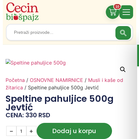
10
Search
Search
for:
Početna
/
OSNOVNE NAMIRNICE
/
Musli i kaše od
žitarica
/ Speltine pahuljice 500g Jevtić
Speltine pahuljice 500g
Jevtić
CENA:
330
RSD
Dodaj u korpu
−
+