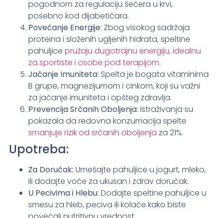
pogodnom za regulaciju šećera u krvi,
posebno kod dijabetičara.
Povećanje Energije:
Zbog visokog sadržaja
proteina i složenih ugljenih hidrata, speltine
pahuljice
pružaju dugotrajnu energiju, idealnu
za sportiste i osobe pod terapijom.
Jačanje Imuniteta:
Spelta je bogata vitaminima
B grupe, magnezijumom i cinkom, koji su važni
za jačanje imuniteta i opšteg zdravlja.
Prevencija Srčanih Oboljenja:
Istraživanja su
pokazala da redovna konzumacija spelte
smanjuje rizik od srčanih oboljenja
za 21%.
Upotreba:
Za Doručak:
Umešajte pahuljice u jogurt, mleko,
ili dodajte voće za ukusan i zdrav doručak.
U Pecivima i Hlebu:
Dodajte speltine pahuljice u
smesu za hleb, peciva ili kolače kako biste
povećali nutritivnu vrednost.