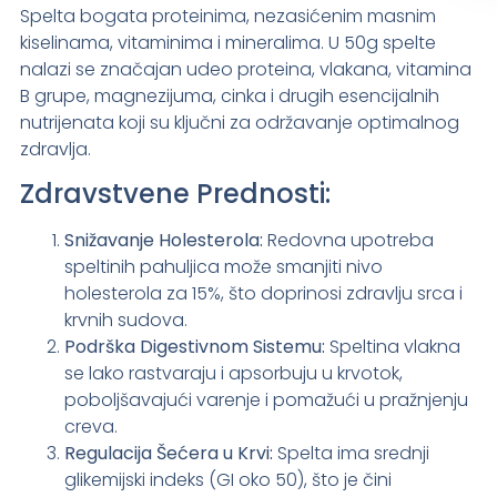
Spelta bogata proteinima, nezasićenim masnim
kiselinama, vitaminima i mineralima. U 50g spelte
nalazi se značajan udeo proteina, vlakana, vitamina
B grupe, magnezijuma, cinka i drugih esencijalnih
nutrijenata koji su ključni za održavanje optimalnog
zdravlja.
Zdravstvene Prednosti:
Snižavanje Holesterola:
Redovna upotreba
speltinih pahuljica može smanjiti nivo
holesterola za 15%, što doprinosi zdravlju srca i
krvnih sudova.
Podrška Digestivnom Sistemu:
Speltina vlakna
se lako rastvaraju i apsorbuju u krvotok,
poboljšavajući varenje i pomažući u pražnjenju
creva.
Regulacija Šećera u Krvi:
Spelta ima srednji
glikemijski indeks (GI oko 50), što je čini