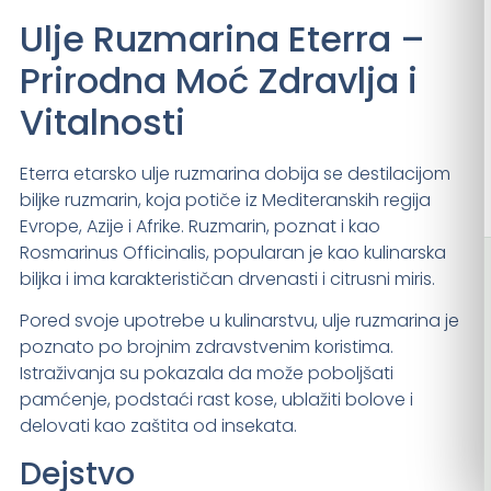
Ulje Ruzmarina Eterra –
Prirodna Moć Zdravlja i
Vitalnosti
Eterra etarsko ulje ruzmarina dobija se destilacijom
biljke ruzmarin, koja potiče iz Mediteranskih regija
Evrope, Azije i Afrike. Ruzmarin, poznat i kao
Rosmarinus Officinalis, popularan je kao kulinarska
biljka i ima karakterističan drvenasti i citrusni miris.
Pored svoje upotrebe u kulinarstvu, ulje ruzmarina je
poznato po brojnim zdravstvenim koristima.
Istraživanja su pokazala da može poboljšati
pamćenje, podstaći rast kose, ublažiti bolove i
delovati kao zaštita od insekata.
Dejstvo