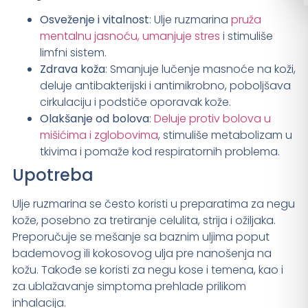
Osveženje i vitalnost
: Ulje ruzmarina
pruža
mentalnu jasnoću, umanjuje stres
i stimuliše
limfni sistem.
Zdrava koža
: Smanjuje lučenje masnoće na koži,
deluje antibakterijski i antimikrobno, poboljšava
cirkulaciju i podstiče oporavak kože.
Olakšanje od bolova
:
Deluje protiv bolova u
mišićima i zglobovima
, stimuliše metabolizam u
tkivima i pomaže kod respiratornih problema.
Upotreba
Ulje ruzmarina se često koristi u preparatima za negu
kože, posebno za tretiranje celulita, strija i ožiljaka.
Preporučuje se mešanje sa baznim uljima poput
bademovog ili kokosovog ulja pre nanošenja na
kožu. Takođe se koristi za negu kose i temena, kao i
za ublažavanje simptoma prehlade prilikom
inhalacija.