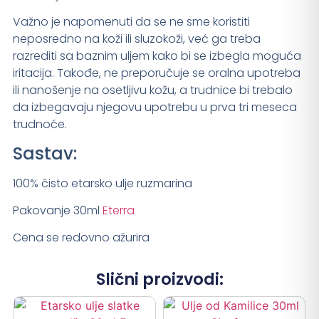
Važno je napomenuti da se ne sme koristiti
neposredno na koži ili sluzokoži, već ga treba
razrediti sa baznim uljem kako bi se izbegla moguća
iritacija. Takođe, ne preporučuje se oralna upotreba
ili nanošenje na osetljivu kožu, a trudnice bi trebalo
da izbegavaju njegovu upotrebu u prva tri meseca
trudnoće.
Sastav:
100% čisto etarsko ulje ruzmarina
Pakovanje 30ml
Eterra
Cena se redovno ažurira
Slični proizvodi: