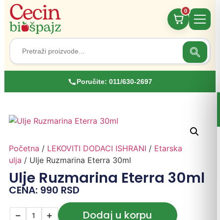
0
Search
Search
for:
Poručite:
011/630-2697
Početna
/
LEKOVITI DODACI ISHRANI
/
Etarska
ulja
/ Ulje Ruzmarina Eterra 30ml
Ulje Ruzmarina Eterra 30ml
CENA:
990
RSD
Dodaj u korpu
−
+