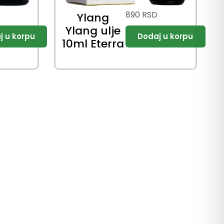
890
RSD
Ylang
Ylang ulje
10ml Eterra