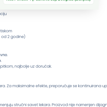
ciju
itiskom
u od 2 godine)
evno
.
o
.
pitkom, najbolje uz doručak.
ara. Za maksimalne efekte, preporučuje se kontinuirana u
njuju stručni savet lekara. Proizvod nije namenjen dijagnost