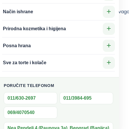
+
a kombinuje ekstrakte
Bramija
(Bacopa monnieri) i
Ašvag
Način ishrane
riju i otpornost organizma na stres.
+
a:
Prirodna kozmetika i higijena
ti
+
Posna hrana
enost
ciju
+
Sve za torte i kolače
sobe
u vitalnost
PORUČITE TELEFONOM
011/630-2697
011/3984-695
jstvu na poboljšanje memorije i učenja
 koji smanjuje stres i podiže energiju
069/4070540
Nea Pendeli 4 (Paunova 3a), Beograd (Banjica)