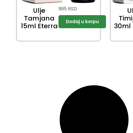
995
RSD
Ulje
U
Tamjana
Tim
15ml Eterra
30ml 