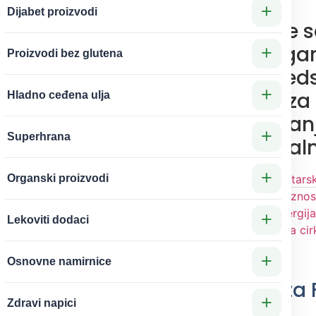
+
Dijabet proizvodi
Revitalum ulje s
brami i ašvaga
+
Proizvodi bez glutena
moćnu ajurved
+
kombinaciju za
Hladno ceđena ulja
memoriji, sman
+
Superhrana
stresa i mental
+
Kategorije
Ašvaganda
,
Etarsk
Organski proizvodi
Oznake
ajurveda
,
anksioznos
demencija
,
depresija
,
energija
+
Lekoviti dodaci
eterra
,
koncentracija
,
loša cir
tonik za mozak
+
Osnovne namirnice
nergija Bramija i Ašvagande za 
+
Zdravi napici