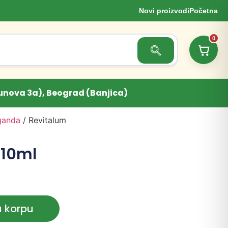
Novi proizvodi
Početna
0
Search Button
unova 3a), Beograd (Banjica)
ganda
/ Revitalum
 10ml
u korpu