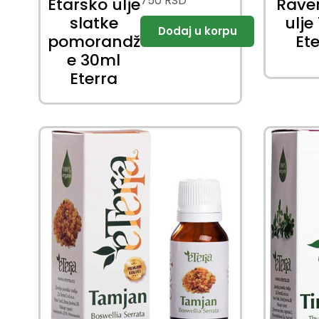
750
RSD
Etarsko ulje
Rave
slatke
ulje
pomorandž
Et
e 30ml
Eterra