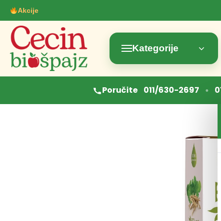
Akcije
Kategorije
•
Poručite
011/630-2697
0