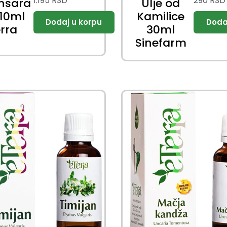
1.195
RSD
290
RSD
nsara
Ulje od
 10ml
Kamilice
erra
30ml
Sinefarm