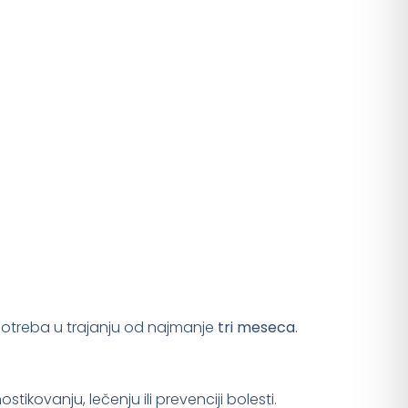
potreba u trajanju od najmanje
tri meseca
.
ikovanju, lečenju ili prevenciji bolesti.