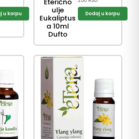
250
RSD
Eterično
ulje
Eukaliptus
a 10ml
Dufto