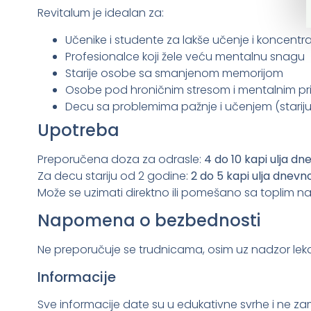
Revitalum je idealan za:
Učenike i studente za lakše učenje i koncentra
Profesionalce koji žele veću mentalnu snagu
Starije osobe sa smanjenom memorijom
Osobe pod hroničnim stresom i mentalnim pr
Decu sa problemima pažnje i učenjem (starij
Upotreba
Preporučena doza za odrasle:
4 do 10 kapi ulja dn
Za decu stariju od 2 godine:
2 do 5 kapi ulja dnevn
Može se uzimati direktno ili pomešano sa toplim na
Napomena o bezbednosti
Ne preporučuje se trudnicama, osim uz nadzor lek
Informacije
Sve informacije date su u edukativne svrhe i ne zame