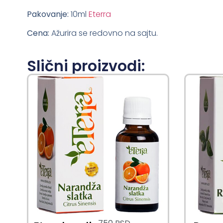
Pakovanje:
10ml
Eterra
Cena:
Ažurira se redovno na sajtu.
Slični proizvodi: