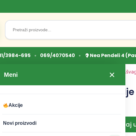
Search
for:
•
•
11/3984-695
069/4070540
Nea Pendeli 4 (Pa
Početna
/
Superhrana
/
Ašva
×
Meni
ulje 10ml Eterra
Revitalum ulje
Eterra
Akcije
CENA:
1.195
RSD
Dodaj 
Novi proizvodi
−
+