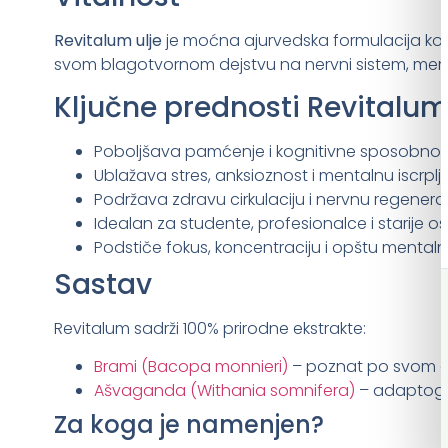
Revitalum ulje
je moćna ajurvedska formulacija koj
svom blagotvornom dejstvu na nervni sistem, memo
Ključne prednosti Revitalum
Poboljšava pamćenje i kognitivne sposobnos
Ublažava stres, anksioznost i mentalnu iscrplj
Podržava zdravu cirkulaciju i nervnu regenera
Idealan za studente, profesionalce i starije o
Podstiče fokus, koncentraciju i opštu mentaln
Sastav
Revitalum sadrži 100% prirodne ekstrakte:
Brami (Bacopa monnieri)
– poznat po svom de
Ašvaganda (Withania somnifera)
– adaptogen
Za koga je namenjen?