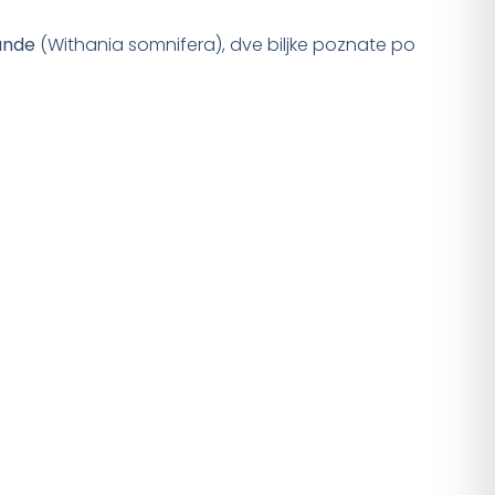
ande
(Withania somnifera), dve biljke poznate po