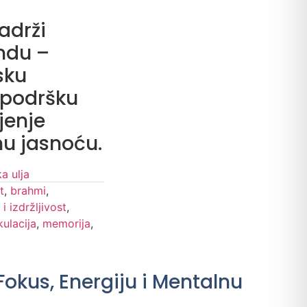
adrži
ndu –
sku
 podršku
jenje
nu jasnoću.
a ulja
t
,
brahmi
,
 i izdržljivost
,
kulacija
,
memorija
,
Fokus, Energiju i Mentalnu