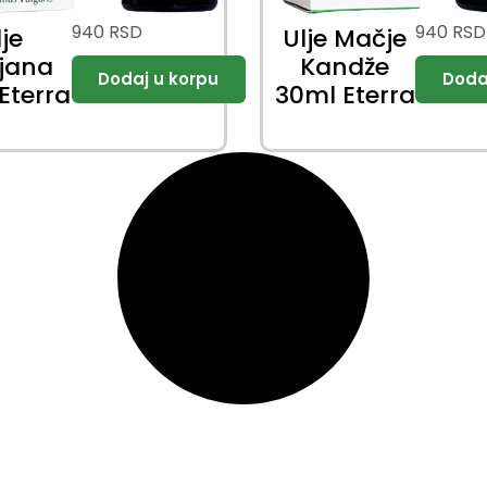
940
RSD
940
RSD
lje
Ulje Mačje
ijana
Kandže
Eterra
30ml Eterra