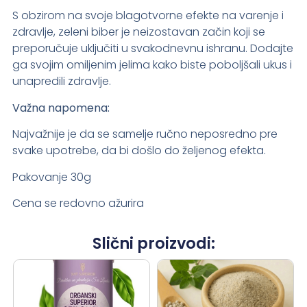
S obzirom na svoje blagotvorne efekte na varenje i
zdravlje, zeleni biber je neizostavan začin koji se
preporučuje uključiti u svakodnevnu ishranu. Dodajte
ga svojim omiljenim jelima kako biste poboljšali ukus i
unapredili zdravlje.
Važna napomena:
Najvažnije je da se samelje ručno neposredno pre
svake upotrebe, da bi došlo do željenog efekta.
Pakovanje 30g
Cena se redovno ažurira
Slični proizvodi: