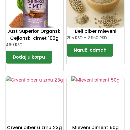
Just Superior Organski
Beli biber mleveni
Cejlonski cimet 100g
295
RSD
–
2.950
RSD
460
RSD
Crveni biber u zrnu 23g
Mleveni piment 50g