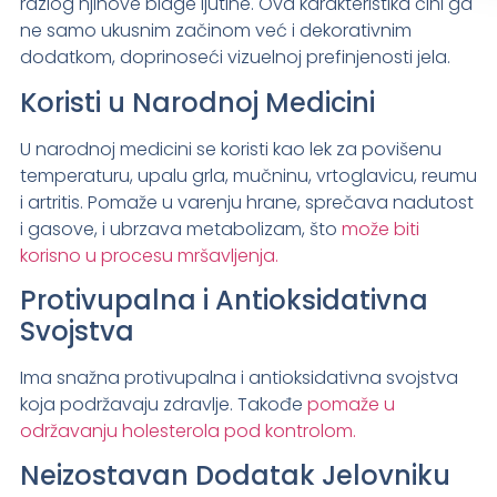
razlog njihove blage ljutine. Ova karakteristika čini ga
ne samo ukusnim začinom već i dekorativnim
dodatkom, doprinoseći vizuelnoj prefinjenosti jela.
Koristi u Narodnoj Medicini
U narodnoj medicini se koristi kao lek za povišenu
temperaturu, upalu grla, mučninu, vrtoglavicu, reumu
i artritis. Pomaže u varenju hrane, sprečava nadutost
i gasove, i ubrzava metabolizam, što
može biti
korisno u procesu mršavljenja.
Protivupalna i Antioksidativna
Svojstva
Ima snažna protivupalna i antioksidativna svojstva
koja podržavaju zdravlje. Takođe
pomaže u
održavanju holesterola pod kontrolom.
Neizostavan Dodatak Jelovniku