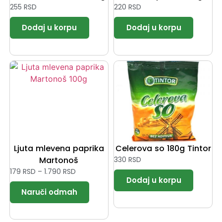
255
RSD
220
RSD
Ljuta mlevena paprika
Celerova so 180g Tintor
Martonoš
330
RSD
179
RSD
–
1.790
RSD