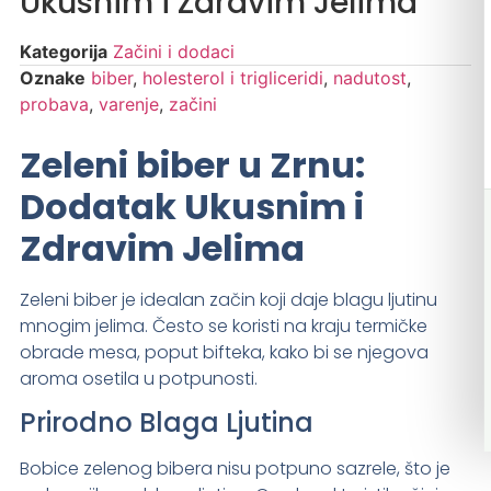
Ukusnim i Zdravim Jelima
Kategorija
Začini i dodaci
Oznake
biber
,
holesterol i trigliceridi
,
nadutost
,
probava
,
varenje
,
začini
Zeleni biber u Zrnu:
Dodatak Ukusnim i
Zdravim Jelima
Zeleni biber je idealan začin koji daje blagu ljutinu
mnogim jelima. Često se koristi na kraju termičke
obrade mesa, poput bifteka, kako bi se njegova
aroma osetila u potpunosti.
Prirodno Blaga Ljutina
Bobice zelenog bibera nisu potpuno sazrele, što je