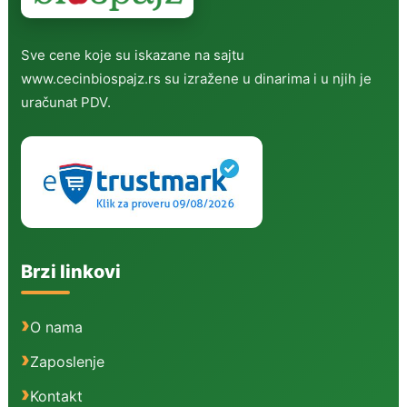
Sve cene koje su iskazane na sajtu
www.cecinbiospajz.rs su izražene u dinarima i u njih je
uračunat PDV.
Brzi linkovi
O nama
Zaposlenje
Kontakt