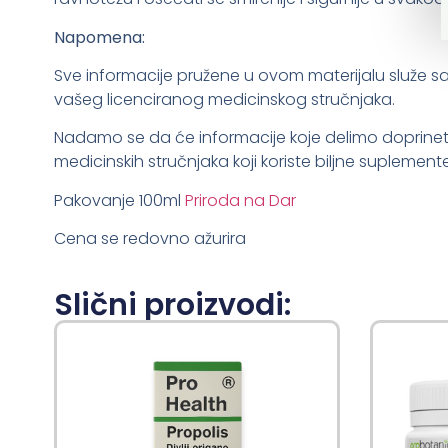
Napomena:
Sve informacije pružene u ovom materijalu služe sam
vašeg licenciranog medicinskog stručnjaka.
Nadamo se da će informacije koje delimo doprineti va
medicinskih stručnjaka koji koriste biljne suplemente
Pakovanje 100ml
Priroda na Dar
Cena se redovno ažurira
Slični proizvodi: