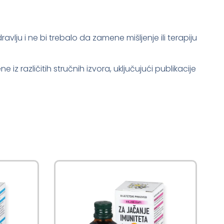
lju i ne bi trebalo da zamene mišljenje ili terapiju
z različitih stručnih izvora, uključujući publikacije