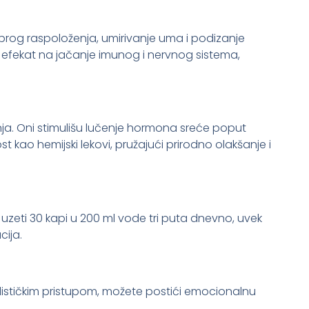
dobrog raspoloženja, umirivanje uma i podizanje
ski efekat na jačanje imunog i nervnog sistema,
tanja. Oni stimulišu lučenje hormona sreće poput
t kao hemijski lekovi, pružajući prirodno olakšanje i
e uzeti 30 kapi u 200 ml vode tri puta dnevno, uvek
cija.
olističkim pristupom, možete postići emocionalnu