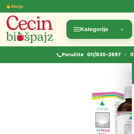
Akcije
Kategorije
•
Poručite
011/630-2697
0