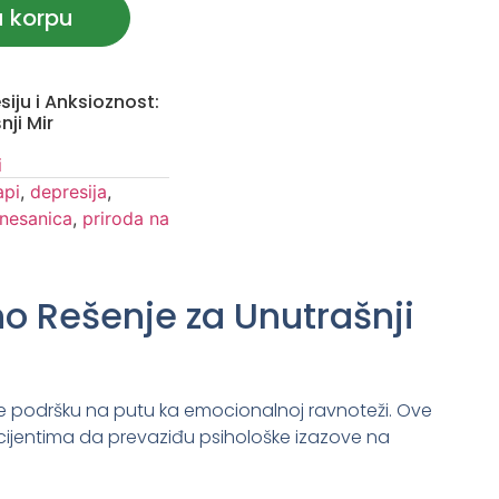
u korpu
siju i Anksioznost:
ji Mir
i
api
,
depresija
,
nesanica
,
priroda na
no Rešenje za Unutrašnji
uže podršku na putu ka emocionalnoj ravnoteži. Ove
acijentima da prevaziđu psihološke izazove na