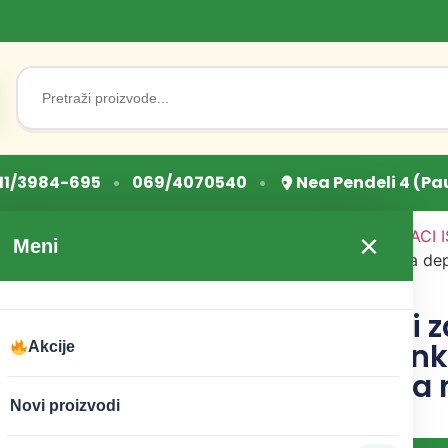
Search
for:
•
•
11/3984-695
069/4070540
Nea Pendeli 4 (Pa
Početna
/
LEKOVITI DODACI 
×
Meni
i eliksiri
/ BioMind kapi za dep
100ml Priroda na dar
BioMind kapi z
depresiju i an
Akcije
100ml Priroda 
Novi proizvodi
CENA:
1.720
RSD