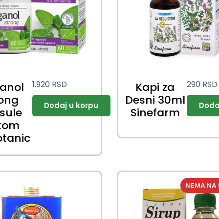
1.920
RSD
290
RSD
ganol
Kapi za
rong
Desni 30ml
sule
Sinefarm
kom
otanic