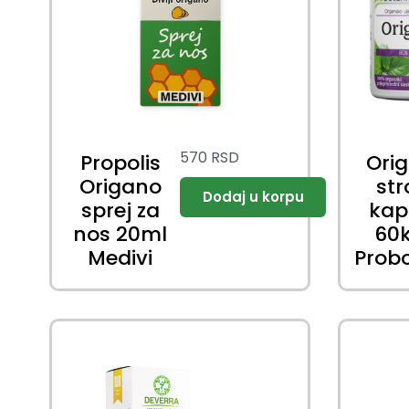
570
RSD
Propolis
Ori
Origano
st
sprej za
kap
nos 20ml
60
Medivi
Prob