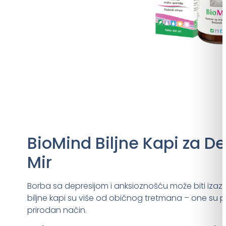
BioMind Biljne Kapi za De
Mir
Borba sa depresijom i anksioznošću može biti izazo
biljne kapi su više od običnog tretmana – one su p
prirodan način.