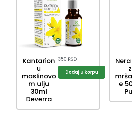
350
RSD
Kantarion
Nera
u
maslinovo
mrša
m ulju
e 5
30ml
Pu
Deverra