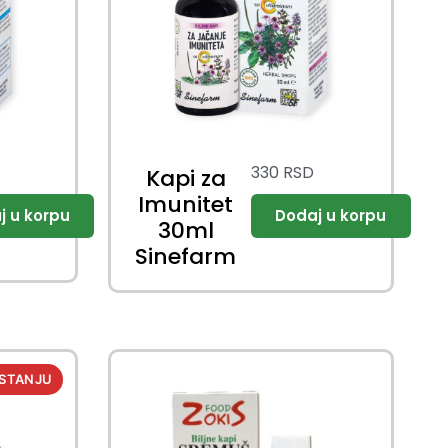
330
RSD
Kapi za
Imunitet
30ml
Sinefarm