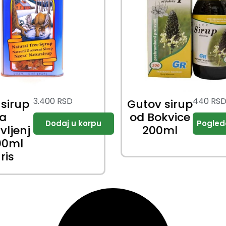
3.400
RSD
440
RS
 sirup
Gutov sirup
za
od Bokvice
vljenj
200ml
00ml
ris