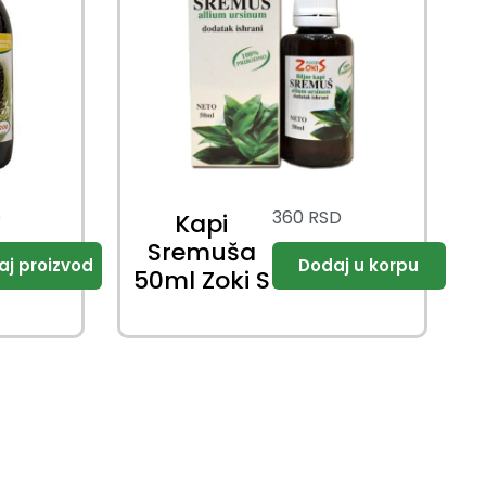
D
360
RSD
Kapi
Sremuša
50ml Zoki S