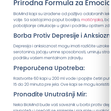
Prirodna Formula za Emocio
BioMind kapi su izrađene od pažljivo odabranih leko
volje. Sa sastojcima poput bosiljka,
matičnjaka
, bo
poboljšanje cirkulacije u glavi i podršku opštem zd
Borba Protiv Depresije i Anksiozno
Depresija i anksioznost mogu imati različite uzroke,
serotonina, jačaju umne sposobnosti, umiruju strah i
podršku vašem mentalnom zdravlju.
Preporučena Upotreba:
Rastvorite 60 kapi u 200 ml vode i popijte četiri p
15 do 20 minuta pre jela. Ove kapi se mogu koristiti
Pronađite Unutrašnji Mir:
Neka BioMind bude vaš saveznik u borbi protiv depr
ravnotežu i osećati se smirenije i sigurnije u svak