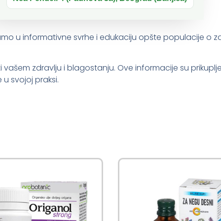
o u informativne svrhe i edukaciju opšte populacije o zdrav
šem zdravlju i blagostanju. Ove informacije su prikupljene i
 u svojoj praksi.