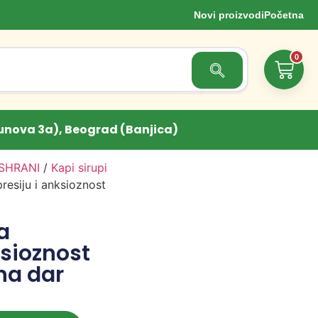
Novi proizvodi
Početna
0
Search Button
unova 3a), Beograd (Banjica)
ISHRANI
/
Kapi sirupi
resiju i anksioznost
a
ksioznost
na dar