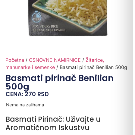
Početna
/
OSNOVNE NAMIRNICE
/
Žitarice,
mahunarke i semenke
/ Basmati pirinač Benilian 500g
Basmati pirinač Benilian
500g
CENA:
270
RSD
Nema na zalihama
Basmati Pirinač: Uživajte u
Aromatičnom Iskustvu