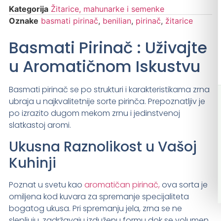
Kategorija
Žitarice, mahunarke i semenke
Oznake
basmati pirinač
,
benilian
,
pirinač
,
žitarice
Basmati Pirinač : Uživajte
u Aromatičnom Iskustvu
Basmati pirinač se po strukturi i karakteristikama zrna
ubraja u najkvalitetnije sorte pirinča. Prepoznatljiv je
po izrazito dugom mekom zrnu i jedinstvenoj
slatkastoj aromi.
Ukusna Raznolikost u Vašoj
Kuhinji
Poznat u svetu kao
aromatičan pirinač,
ova sorta je
omiljena kod kuvara za spremanje specijaliteta
bogatog ukusa. Pri spremanju jela, zrna se ne
slepljuju, zadržavaju izduženu formu dok se volumen