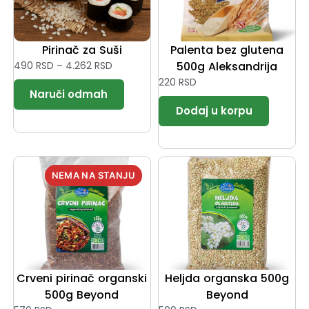
Pirinač za Suši
Palenta bez glutena
490
RSD
–
4.262
RSD
500g Aleksandrija
220
RSD
Crveni pirinač organski
Heljda organska 500g
500g Beyond
Beyond