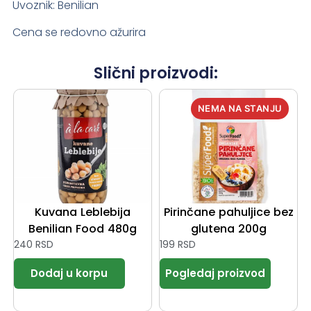
Uvoznik: Benilian
Cena se redovno ažurira
Slični proizvodi:
Kuvana Leblebija
Pirinčane pahuljice bez
Benilian Food 480g
glutena 200g
240
RSD
199
RSD