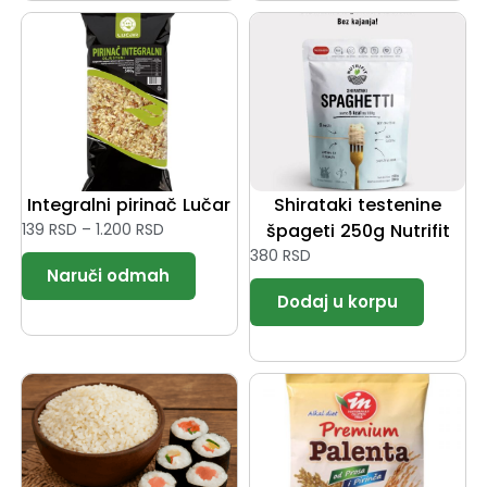
Integralni pirinač Lučar
Shirataki testenine
139
RSD
–
1.200
RSD
špageti 250g Nutrifit
380
RSD