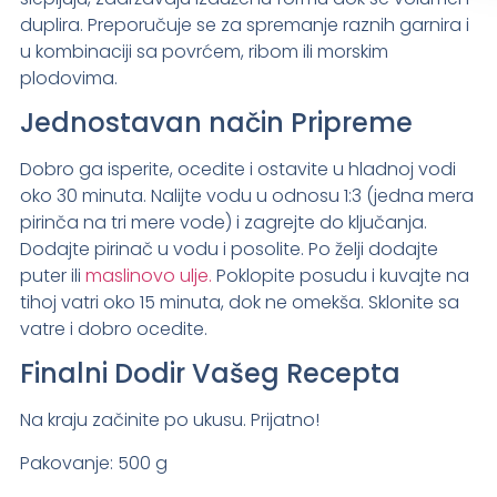
duplira. Preporučuje se za spremanje raznih garnira i
u kombinaciji sa povrćem, ribom ili morskim
plodovima.
Jednostavan način Pripreme
Dobro ga isperite, ocedite i ostavite u hladnoj vodi
oko 30 minuta. Nalijte vodu u odnosu 1:3 (jedna mera
pirinča na tri mere vode) i zagrejte do ključanja.
Dodajte pirinač u vodu i posolite. Po želji dodajte
puter ili
maslinovo ulje.
Poklopite posudu i kuvajte na
tihoj vatri oko 15 minuta, dok ne omekša. Sklonite sa
vatre i dobro ocedite.
Finalni Dodir Vašeg Recepta
Na kraju začinite po ukusu. Prijatno!
Pakovanje: 500 g