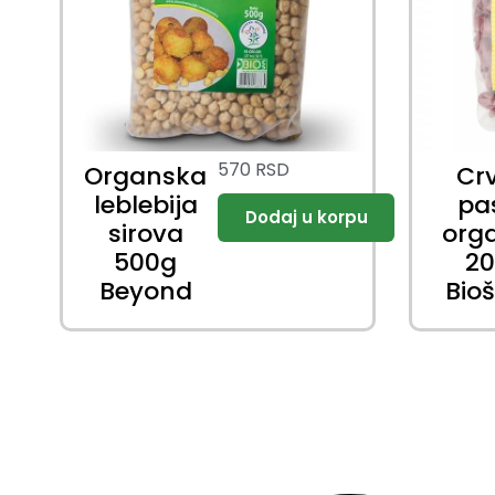
570
RSD
Organska
Cr
leblebija
pa
sirova
org
500g
2
Beyond
Bio