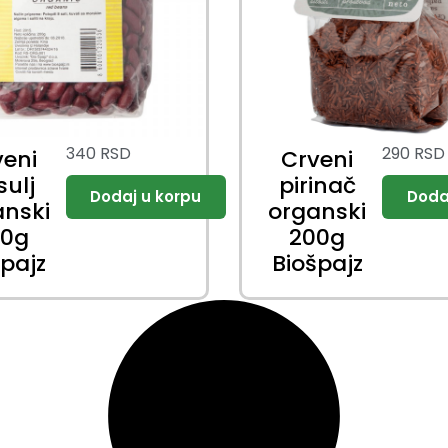
340
RSD
290
RSD
veni
Crveni
sulj
pirinač
anski
organski
00g
200g
špajz
Biošpajz