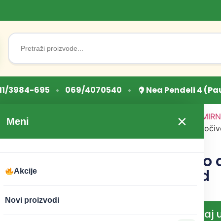
Search
for:
•
•
11/3984-695
069/4070540
Nea Pendeli 4 (Pa
Početna
/
OSNOVNE NAMIRN
×
Meni
mahunarke i semenke
/ Sočiv
500g Beyond
Sočivo zeleno
500g Beyond
Akcije
CENA:
599
RSD
Novi proizvodi
Dodaj 
−
+