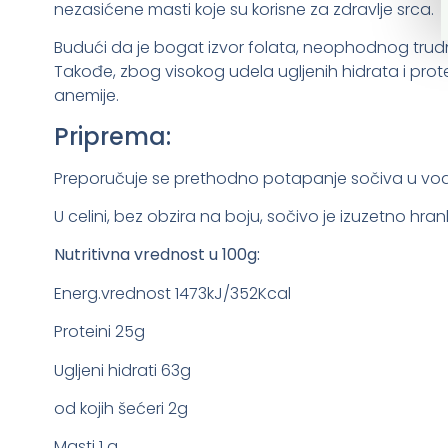
nezasićene masti koje su korisne za zdravlje srca.
Budući da je bogat izvor folata, neophodnog trudni
Takođe, zbog visokog udela ugljenih hidrata i protei
anemije.
Priprema:
Preporučuje se prethodno potapanje sočiva u vodi,
U celini, bez obzira na boju, sočivo je izuzetno hranl
Nutritivna vrednost u 100g:
Energ.vrednost 1473kJ/352Kcal
Proteini 25g
Ugljeni hidrati 63g
od kojih šećeri 2g
Masti 1 g