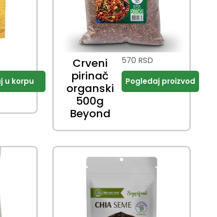
570
RSD
Crveni
pirinač
organski
500g
Beyond