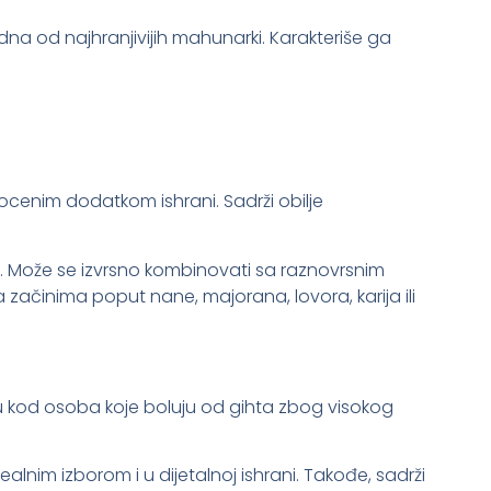
edna od najhranjivijih mahunarki. Karakteriše ga
cenim dodatkom ishrani. Sadrži obilje
. Može se izvrsno kombinovati sa raznovrsnim
začinima poput nane, majorana, lovora, karija ili
u kod osoba koje boluju od gihta zbog visokog
lnim izborom i u dijetalnoj ishrani. Takođe, sadrži