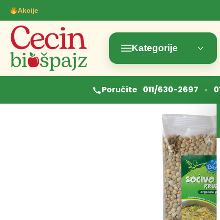
Akcije
Kategorije
•
Poručite
011/630-2697
0