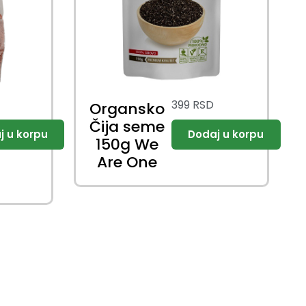
399
RSD
Organsko
Čija seme
150g We
Are One