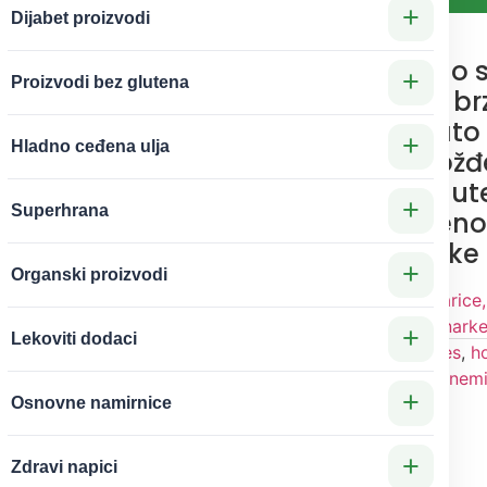
+
Dijabet proizvodi
Organsko zeleno s
+
Proizvodi bez glutena
sitno, hranljivo i b
priprema, bogato 
+
Hladno ceđena ulja
proteinima, gvožđ
vlaknima. Bezglut
+
Superhrana
svarljivo, savršeno
salate i veganske
+
Organski proizvodi
Kategorije
Organske žitarice
semenke
,
Žitarice, mahunark
+
Lekoviti dodaci
Oznake
beyond
,
dijabetes
,
ho
trigliceridi
,
krvna slika i anemi
+
probava
,
sočivo
Osnovne namirnice
 500g Beyond
+
Zdravi napici