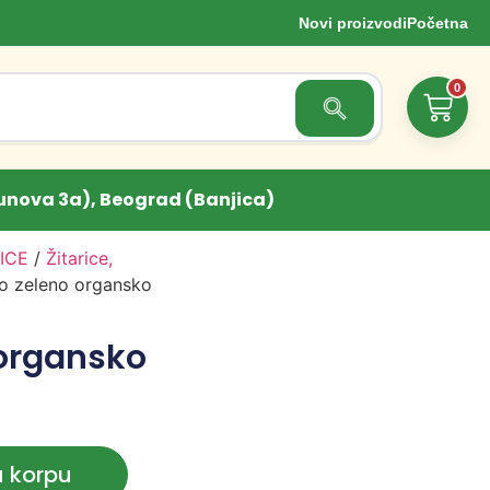
Novi proizvodi
Početna
0
Search Button
unova 3a), Beograd (Banjica)
ICE
/
Žitarice,
o zeleno organsko
 organsko
u korpu