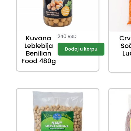
240
RSD
Kuvana
Cr
Leblebija
So
Benilian
Lu
Food 480g