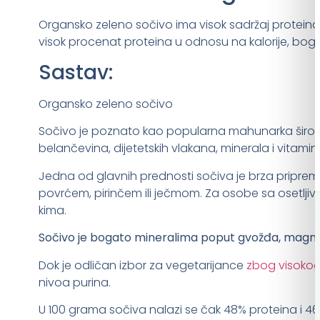
Organsko zeleno sočivo ima visok sadržaj proteina, d
visok procenat proteina u odnosu na kalorije, bog
Sastav:
Organsko zeleno sočivo
Sočivo je poznato kao popularna mahunarka širom s
belančevina, dijetetskih vlakana, minerala i vitamin
Jedna od glavnih prednosti sočiva je brza pripre
povrćem, pirinčem ili ječmom. Za osobe sa osetljiv
kima.
Sočivo je bogato mineralima poput gvožđa, magnezij
Dok je odličan izbor za vegetarijance
zbog visokog
nivoa purina.
U 100 grama sočiva nalazi se čak 48% proteina i 46%