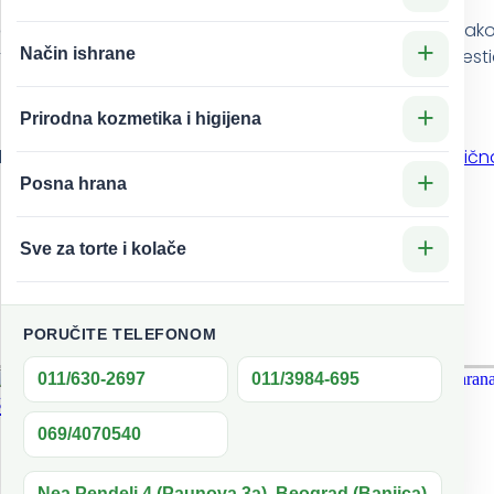
 na vlažno, zagrejano telo i masaža od 5 do 15 minuta. N
+
Način ishrane
erija. Uključujući teške metale, ugljenikova jedinjenja, pe
+
Prirodna kozmetika i higijena
sulfat, natrijum benzoat, prirodni hidrofilni koloidi,
eteričn
+
Posna hrana
+
Sve za torte i kolače
PORUČITE TELEFONOM
011/630-2697
011/3984-695
uperior
069/4070540
Nea Pendeli 4 (Paunova 3a), Beograd (Banjica)