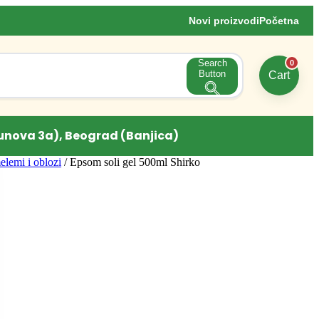
Novi proizvodi
Početna
Search
0
Button
Cart
unova 3a), Beograd (Banjica)
elemi i oblozi
/ Epsom soli gel 500ml Shirko