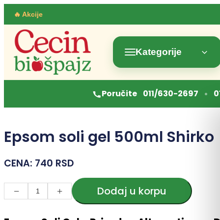
Skočite
🔥 Akcije
na
sadržaj
Kategorije
•
Poručite
011/630-2697
0
Epsom soli gel 500ml Shirko
CENA:
740
RSD
Dodaj u korpu
−
+