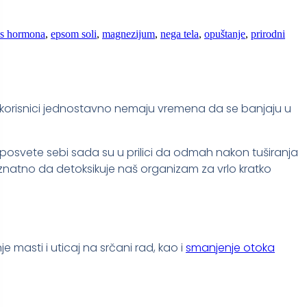
ns hormona
,
epsom soli
,
magnezijum
,
nega tela
,
opuštanje
,
prirodni
ni korisnici jednostavno nemaju vremena da se banjaju u
a posvete sebi sada su u prilici da odmah nakon tuširanja
atno da detoksikuje naš organizam za vrlo kratko
masti i uticaj na srčani rad, kao i
smanjenje otoka