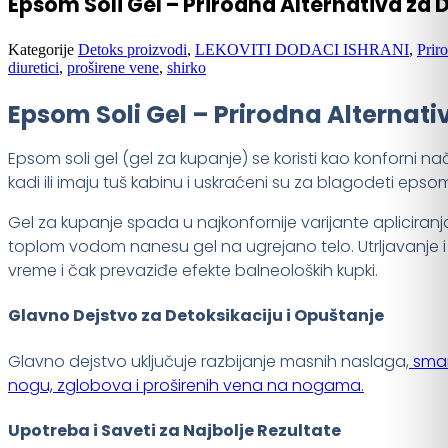
Epsom Soli Gel – Prirodna Alternativa za 
Kategorije
Detoks proizvodi
,
LEKOVITI DODACI ISHRANI
,
Prir
diuretici
,
proširene vene
,
shirko
Epsom Soli Gel – Prirodna Alternati
Epsom soli gel (gel za kupanje) se koristi kao konforni 
kadi ili imaju tuš kabinu i uskraćeni su za blagodeti epsom
Gel za kupanje spada u najkonfornije varijante apliciranj
toplom vodom nanesu gel na ugrejano telo. Utrljavanje
vreme i čak prevaziđe efekte balneoloških kupki.
Glavno Dejstvo za Detoksikaciju i Opuštanje
Glavno dejstvo uključuje razbijanje masnih naslaga,
sman
nogu, zglobova i proširenih vena na nogama.
Upotreba i Saveti za Najbolje Rezultate