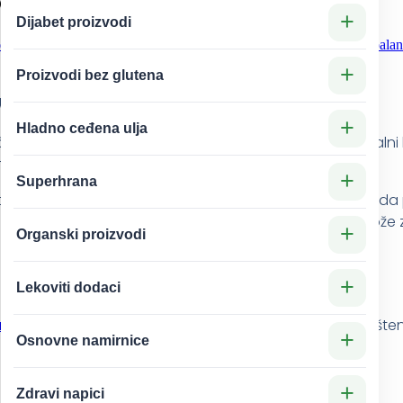
Detoksikaciju i Opuštanje
+
Dijabet proizvodi
odni melemi i oblozi
,
Prirodni proizvodi za negu tela i lica
Oznake
bala
+
Proizvodi bez glutena
va za Detoksikaciju i Opuštanje
+
Hladno ceđena ulja
način za snažnu detoksikaciju organizma. Mnogi potencijal
 kupki, ali mogu da koriste Epsom soli gel.
+
Superhrana
a sulfatnih jona. Korisnici koji imaju sve manje vremena d
 i umasiravanje kombinovano sa limfnom masažom može zn
+
Organski proizvodi
+
Lekoviti dodaci
jenje nivoa kortizola,
hormona odgovornog za skladištenje 
+
Osnovne namirnice
+
Zdravi napici