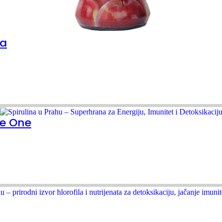
ra
re One