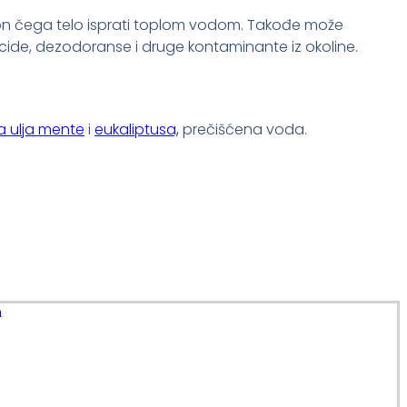
akon čega telo isprati toplom vodom. Takođe može
sticide, dezodoranse i druge kontaminante iz okoline.
a ulja mente
i
eukaliptusa,
prečišćena voda.