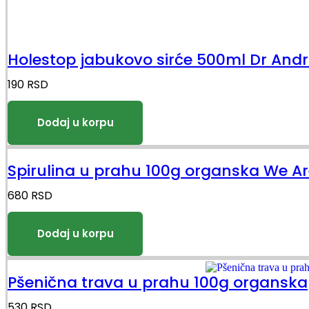
Holestop jabukovo sirće 500ml Dr And
190
RSD
Spirulina u prahu 100g organska We A
680
RSD
Pšenična trava u prahu 100g organska
530
RSD