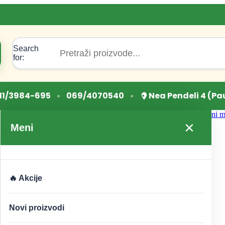
Search
for:
•
•
11/3984-695
069/4070540
Nea Pendeli 4 (Pa
Početna
/
PRIRODNA KOZMETIKA I HIGIJENA
/
Prirodni m
×
Meni
🔥 Akcije
Novi proizvodi