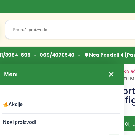
Search
for:
•
•
11/3984-695
069/4070540
Nea Pendeli 4 (Pa
Početna
/
Sve za torte i kola
×
Meni
za torte
/ Figurice za tortu M
Figurice za tor
Mikrofon Hit f
Akcije
CENA:
799
RSD
Dodaj 
Novi proizvodi
−
+