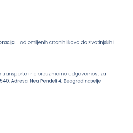
oracija
– od omiljenih crtanih likova do životinjskih i
m transporta i ne preuzimamo odgovornost za
0540.
Adresa: Nea Pendeli 4, Beograd naselje