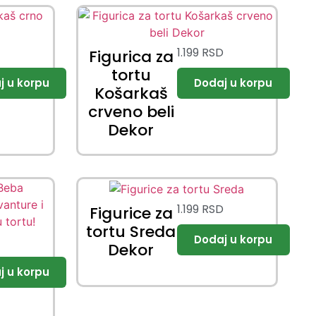
D
1.199
RSD
Figurica za
tortu
Košarkaš
crveno beli
Dekor
1.199
RSD
Figurice za
tortu Sreda
D
Dekor