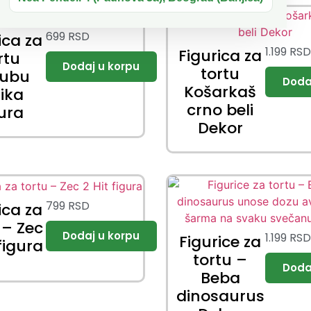
699
RSD
ica za
1.199
RS
Figurica za
rtu
tortu
bubu
Košarkaš
lika
crno beli
gura
Dekor
799
RSD
ica za
 – Zec
1.199
RS
Figurice za
 figura
tortu –
Beba
dinosaurus