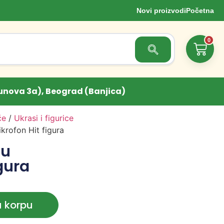
Novi proizvodi
Početna
0
Search Button
unova 3a), Beograd (Banjica)
če
/
Ukrasi i figurice
ikrofon Hit figura
tu
igura
u korpu