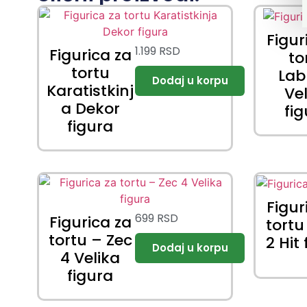
Figur
1.199
RSD
Figurica za
to
tortu
La
Karatistkinj
Ve
a Dekor
fi
figura
Figur
699
RSD
Figurica za
tortu
tortu – Zec
2 Hit
4 Velika
figura