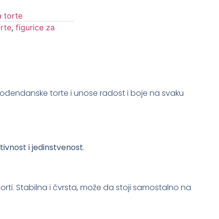
a torte
orte
,
figurice za
rođendanske torte i unose radost i boje na svaku
tivnost i jedinstvenost
.
 torti. Stabilna i čvrsta, može da stoji samostalno na