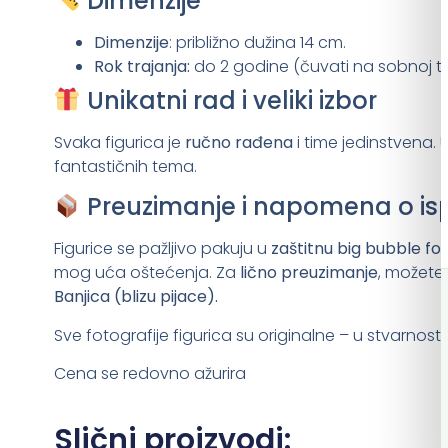
Dimenzije
Dimenzije
: približno dužina 14 cm.
Rok trajanja:
do 2 godine (čuvati na sobnoj t
Unikatni rad i veliki izbor
Svaka figurica je
ručno rađena
i time jedinstvena. 
fantastičnih tema.
Preuzimanje i napomena o is
Figurice se pažljivo pakuju u
zaštitnu big bubble foli
mog uća oštećenja. Za
lično preuzimanje
, možete 
Banjica (blizu pijace).
Sve fotografije figurica su originalne – u stvarnosti 
Cena se redovno ažurira
Slični proizvodi: