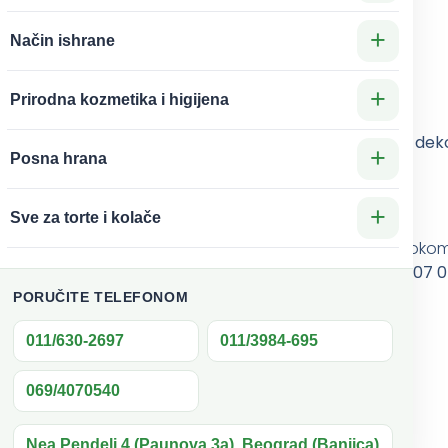
+
Način ishrane
emperaturi)
+
Prirodna kozmetika i higijena
U našoj ponudi nalazi se više od
400 različitih motiva i dek
+
Posna hrana
poruci
+
Sve za torte i kolače
ju
. Ipak, ne možemo garantovati potpunu sigurnost toko
izvršiti rezervaciju putem telefona:
011 630 2697, 069 407 
PORUČITE TELEFONOM
izgledaju još lepše!
011/630-2697
011/3984-695
069/4070540
Nea Pendeli 4 (Paunova 3a), Beograd (Banjica)