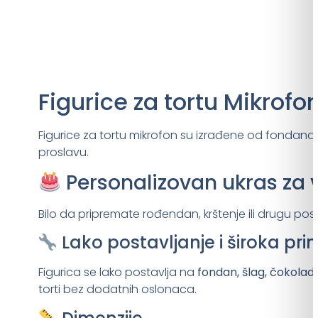
Figurice za tortu Mikrofon
Figurice za tortu mikrofon su izrađene od fondana.
proslavu.
Personalizovan ukras za 
Bilo da pripremate rođendan, krštenje ili drugu pose
Lako postavljanje i široka pr
Figurica se lako postavlja na
fondan, šlag, čokoladu
torti bez dodatnih oslonaca.