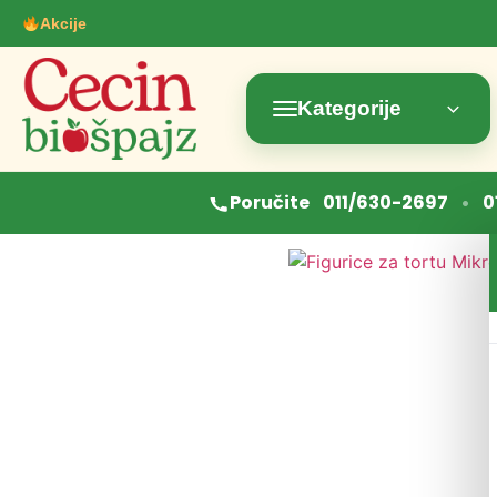
Akcije
Kategorije
•
Poručite
011/630-2697
0