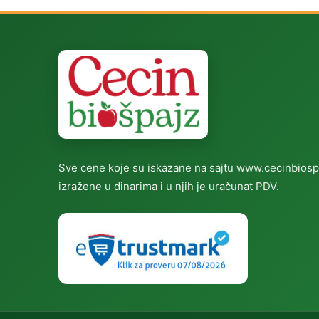
Sve cene koje su iskazane na sajtu www.cecinbiosp
izražene u dinarima i u njih je uračunat PDV.