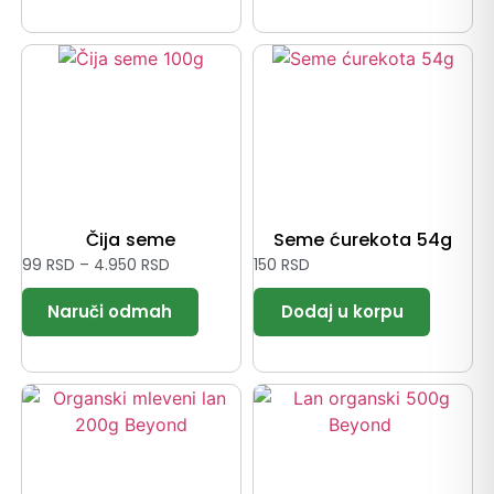
Čija seme
Seme ćurekota 54g
99
RSD
–
4.950
RSD
150
RSD