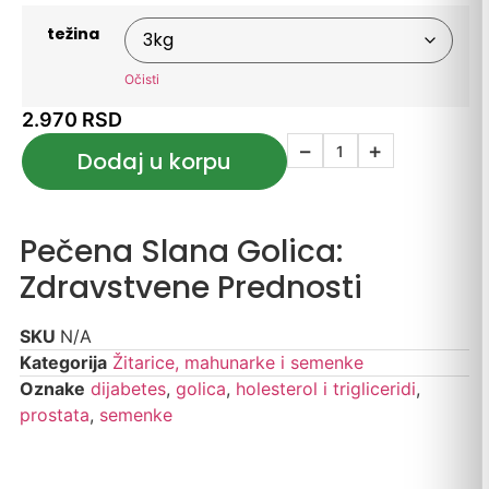
težina
Očisti
2.970
RSD
−
+
Dodaj u korpu
Pečena Slana Golica:
Zdravstvene Prednosti
SKU
N/A
Kategorija
Žitarice, mahunarke i semenke
Oznake
dijabetes
,
golica
,
holesterol i trigliceridi
,
prostata
,
semenke