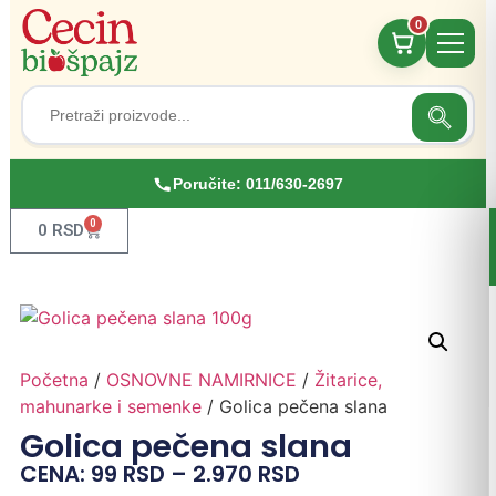
0
Search
Search
for:
Poručite:
011/630-2697
0
0
RSD
Početna
/
OSNOVNE NAMIRNICE
/
Žitarice,
mahunarke i semenke
/ Golica pečena slana
Golica pečena slana
CENA:
99
RSD
–
2.970
RSD