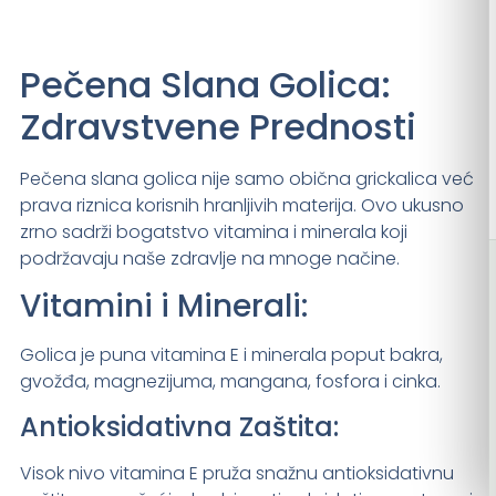
Pečena Slana Golica:
Zdravstvene Prednosti
Pečena slana golica nije samo obična grickalica već
prava riznica korisnih hranljivih materija. Ovo ukusno
zrno sadrži bogatstvo vitamina i minerala koji
podržavaju naše zdravlje na mnoge načine.
Vitamini i Minerali:
Golica je puna vitamina E i minerala poput bakra,
gvožđa, magnezijuma, mangana, fosfora i cinka.
Antioksidativna Zaštita:
Visok nivo vitamina E pruža snažnu antioksidativnu