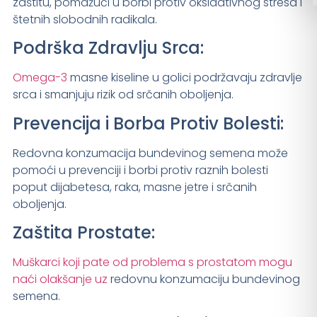
zaštitu, pomažući u borbi protiv oksidativnog stresa i
štetnih slobodnih radikala.
Podrška Zdravlju Srca:
Omega-3
masne kiseline u golici podržavaju zdravlje
srca i smanjuju rizik od srčanih oboljenja.
Prevencija i Borba Protiv Bolesti:
Redovna konzumacija bundevinog semena može
pomoći u prevenciji i borbi protiv raznih bolesti
poput dijabetesa, raka, masne jetre i srčanih
oboljenja.
Zaštita Prostate:
Muškarci koji pate od problema s prostatom mogu
naći olakšanje uz
redovnu konzumaciju bundevinog
semena.