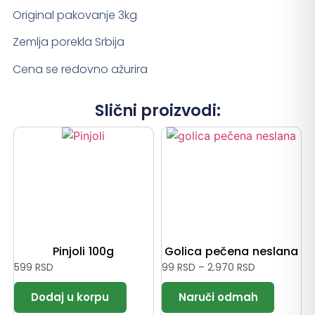
Original pakovanje 3kg
Zemlja porekla Srbija
Cena se redovno ažurira
Slični proizvodi:
Pinjoli 100g
Golica pečena neslana
599
RSD
99
RSD
–
2.970
RSD