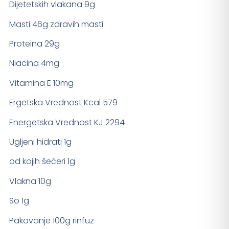
Dijetetskih vlakana 9g
Masti 46g zdravih masti
Proteina 29g
Niacina 4mg
Vitamina E 10mg
Ergetska Vrednost Kcal 579
Energetska Vrednost KJ 2294
Ugljeni hidrati 1g
od kojih šećeri 1g
Vlakna 10g
So 1g
Pakovanje 100g rinfuz