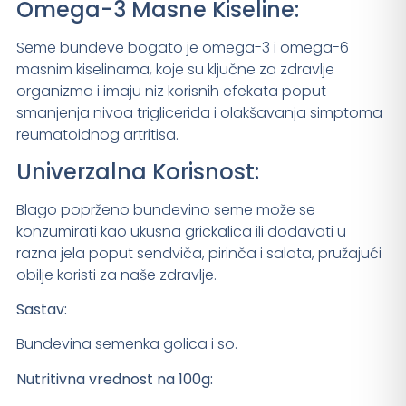
Omega-3 Masne Kiseline:
Seme bundeve bogato je omega-3 i omega-6
masnim kiselinama, koje su ključne za zdravlje
organizma i imaju niz korisnih efekata poput
smanjenja nivoa triglicerida i olakšavanja simptoma
reumatoidnog artritisa.
Univerzalna Korisnost:
Blago poprženo bundevino seme može se
konzumirati kao ukusna grickalica ili dodavati u
razna jela poput sendviča, pirinča i salata, pružajući
obilje koristi za naše zdravlje.
Sastav:
Bundevina semenka golica i so.
Nutritivna vrednost na 100g: