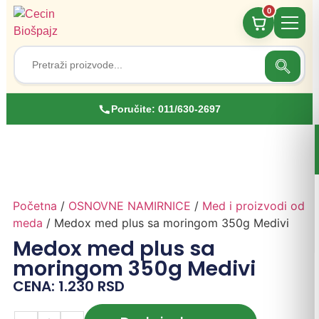
0
Search
Search
for:
Poručite:
011/630-2697
Početna
/
OSNOVNE NAMIRNICE
/
Med i proizvodi od
meda
/ Medox med plus sa moringom 350g Medivi
Medox med plus sa
moringom 350g Medivi
CENA:
1.230
RSD