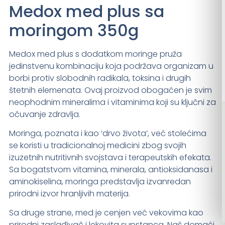
Medox med plus sa
moringom 350g
Medox med plus s dodatkom moringe pruža
jedinstvenu kombinaciju koja podržava organizam u
borbi protiv slobodnih radikala, toksina i drugih
štetnih elemenata. Ovaj proizvod obogaćen je svim
neophodnim mineralima i vitaminima koji su ključni za
očuvanje zdravlja.
Moringa, poznata i kao ‘drvo života’, već stolećima
se koristi u tradicionalnoj medicini zbog svojih
izuzetnih nutritivnih svojstava i terapeutskih efekata.
Sa bogatstvom vitamina, minerala, antioksidanasa i
aminokiselina, moringa predstavlja izvanredan
prirodni izvor hranljivih materija.
Sa druge strane, med je cenjen već vekovima kao
prirodni zaslađivač i lekovita supstanca. Naš domaći