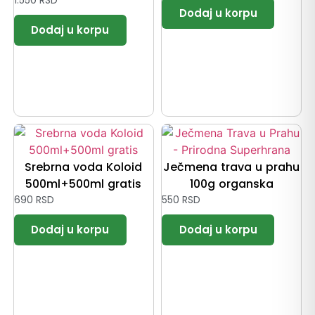
1.550
RSD
Srebrna voda Koloid
Ječmena trava u prahu
500ml+500ml gratis
100g organska
690
RSD
550
RSD