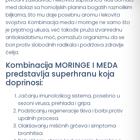
med dolazi sa homoljskih planina bogatih raznolikim
biljkama, što mu daje posebnu aromu i lekovita
svojstva. Kombinacija meda i moringe ne samo što
je prijatnog ukusa, već takođe pruža izvanrednu
antioksidativnu moć, pomažući organizmu da se
bori protiv slobodnih radikala i podržava zdravlje
ćelija.
Kombinacija MORINGE I MEDA
predstavlja superhranu koja
doprinosi:
Jačanju imunološkog sistema, posebno u
sezoni virusa, prehlada i gripa.
Podsticanju regeneracije tkiva i borbi protiv
upalnih procesa.
Olakšavanju mišićnih grčeva i simptoma
bronhitisa.