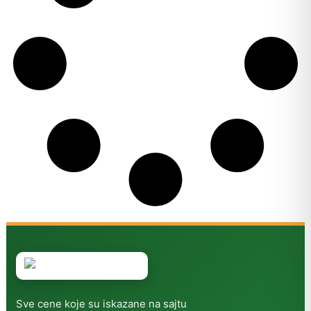
Sve cene koje su iskazane na sajtu