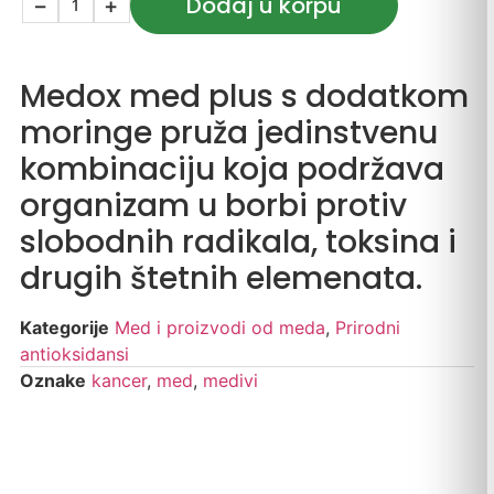
Dodaj u korpu
−
+
Medox med plus s dodatkom
moringe pruža jedinstvenu
kombinaciju koja podržava
organizam u borbi protiv
slobodnih radikala, toksina i
drugih štetnih elemenata.
Kategorije
Med i proizvodi od meda
,
Prirodni
antioksidansi
Oznake
kancer
,
med
,
medivi