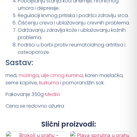
Poboljšanju stanja kod anemije, hroničnog
umora i depresije.
Regulaciji krvnog pritiska i podršci zdravlju srca.
Čišćenju creva i ublažavanju crevnih problema.
Održavanju zdravlja kože i ublažavanju kožnih
problema.
Podršci u borbi protiv reumatoidnog artritisa i
osteoporoze.
Sastav:
med,
moringa
,
ulje crnog kumina
, koren maslačka,
seme koprive,
kurkuma
i pomorandžin sok.
Pakovanje 350g
Medivi
Cena se redovno ažurira
Slični proizvodi: