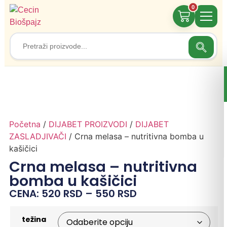
0
Search
Search
for:
Početna
/
DIJABET PROIZVODI
/
DIJABET
ZASLADJIVAČI
/ Crna melasa – nutritivna bomba u
kašičici
Crna melasa – nutritivna
bomba u kašičici
CENA:
520
RSD
–
550
RSD
težina