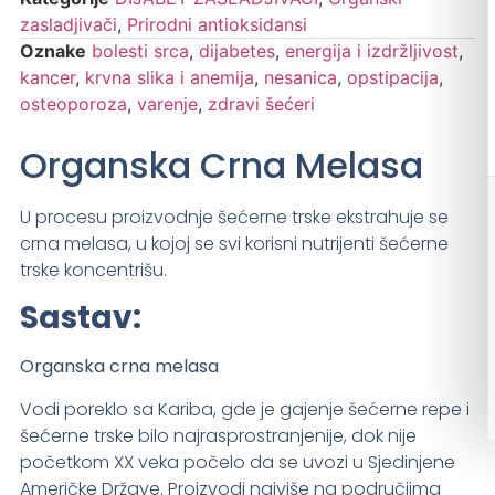
zasladjivači
,
Prirodni antioksidansi
Oznake
bolesti srca
,
dijabetes
,
energija i izdržljivost
,
kancer
,
krvna slika i anemija
,
nesanica
,
opstipacija
,
osteoporoza
,
varenje
,
zdravi šećeri
Organska Crna Melasa
U procesu proizvodnje šećerne trske ekstrahuje se
crna melasa, u kojoj se svi korisni nutrijenti šećerne
trske koncentrišu.
Sastav:
Organska crna melasa
Vodi poreklo sa Kariba, gde je gajenje šećerne repe i
šećerne trske bilo najrasprostranjenije, dok nije
početkom XX veka počelo da se uvozi u Sjedinjene
Američke Države. Proizvodi najviše na područjima