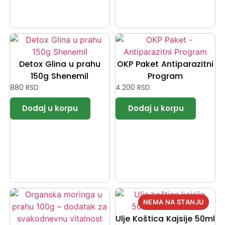
Detox Glina u prahu
OKP Paket Antiparazitni
150g Shenemil
Program
880
RSD
4.200
RSD
Ulje Koštica Kajsije 50ml