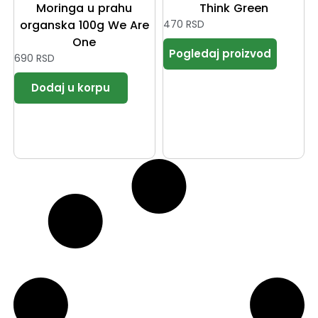
Moringa u prahu
Think Green
organska 100g We Are
470
RSD
One
690
RSD