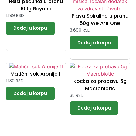
Reiši pečurka u prahu
100g Beyond
1.199
RSD
Plava Spirulina u prahu
50g We Are One
3.690
RSD
Matični sok Aronije 1l
1.130
RSD
Kocka za probavu 5g
Macrobiotic
35
RSD