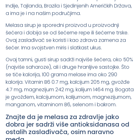
Indije, Tajlanda, Brazila i Sjedinjenih Američkih Država,
a ima je i na našim područjima.
Melasa sirup je sporedni proizvod u proizvodnji
šećera i dobija se od šećerne repe ili šećerne trske.
Ovaj zaslađivač se koristi i kao zdrava zamena za
šećer. Ima svojstven miris i slatkast ukus.
Ovaj tamni, gusti sirup sadrži najviše šećera, oko 50%
(najviše saharoze), ali i druge hranljive sastojke. Što
se tiče kalorija, 100 grama melase ima oko 290
kalorija. Vitamin B6 0.7 mg, kalcijum 205 mg, gvožđe
4.7 mg, magnezijum 242 mg, kalijum 1464 mg. Bogata
je gvožđem, kalcijumom, kalijumom, magnezijumom,
manganom, vitaminom B6, selenom i bakrom.
Znajte da je melasa za zdravlje jako
dobra jer sadrži više antioksidanasa od
ostalih zaslađivača, osim naravno
meda.