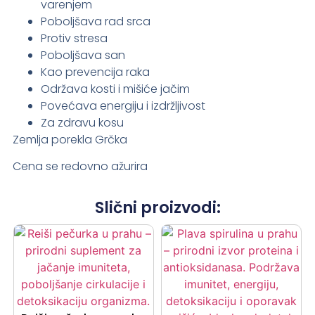
varenjem
Poboljšava rad srca
Protiv stresa
Poboljšava san
Kao prevencija raka
Održava kosti i mišiće jačim
Povećava energiju i izdržljivost
Za zdravu kosu
Zemlja porekla Grčka
Cena se redovno ažurira
Slični proizvodi: