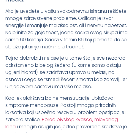
Ako je uvedete u vašu svakodnevnu ishranu rešićete
mnoge zdravstvene probleme. Odličan je izvor
energije i smanjuje malaksalost, ali i nervnu napetost.
Ne brinite za gojaznost, jedna kašika ovog sirupa ima
samo 60 kalorija. Sadrži vitamin B6 koji pomaže da se
ublaže jutarnje mučnine u trudnoći.
Tajna dobrobiti melase je u tome što je sve nezdrao
odrstanjeno iz belog šećera (u kome samo ostaju
ugljeni hidrati), se zadržava upravo u melasi, na
osnovu čega se “smeđi šećer” smatra kao zdraviji, jer
u njegovom sastavu ima više melase.
Kao lek olakšava bolne menstruacije. Ublažava i
simptome menopauze. Postoji mnogo prirodnih
laksativa koji uspešno rešavaju problem opstipacije i
zatvora stolice.
Pored pivskog kvasca,
mlevenog
lana
i mnogih drugih još jedno provereno sredstvo je