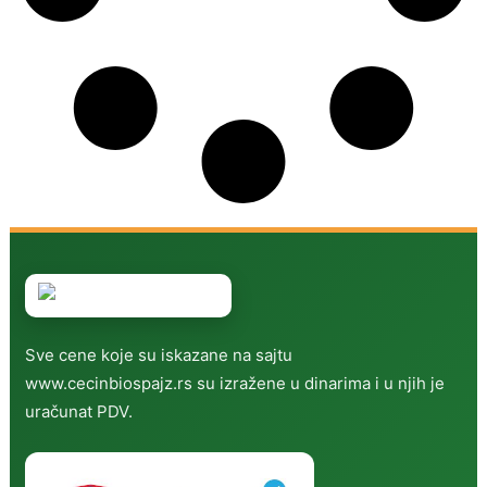
Sve cene koje su iskazane na sajtu
www.cecinbiospajz.rs su izražene u dinarima i u njih je
uračunat PDV.