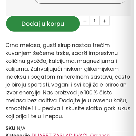
−
+
Dodaj u korpu
Crna melasa, gusti sirup nastao trećim
kuvanjem šećerne trske, sadrži impresivnu
količinu gvožđa, kalcijuma, magnezijuma i
kalijuma. Zahvaljujući niskom glikemijskom
indeksu i bogatom mineralnom sastavu, često
je biraju sportisti, vegani i svi koji žele prirodan
izvor energije. Naš proizvod je 100 % čista
melasa bez aditiva. Dodajte je u ovsenu kašu,
smoothie ili u peciva i iskusite slatko‑gorki ukus
koji prija i telu i nepcu.
SKU
N/A
Kategorije
DIJABET ZASLADJIVAČI
,
Organski