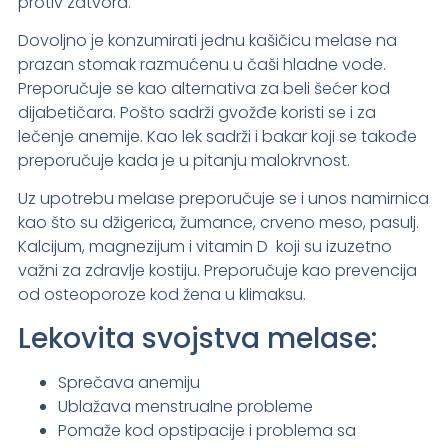
protiv zatvora.
Dovoljno je konzumirati jednu kašičicu melase na
prazan stomak razmućenu u čaši hladne vode.
Preporučuje se kao alternativa za beli šećer kod
dijabetičara. Pošto sadrži gvožđe koristi se i za
lečenje anemije. Kao lek sadrži i bakar koji se takođe
preporučuje kada je u pitanju malokrvnost.
Uz upotrebu melase preporučuje se i unos namirnica
kao što su džigerica, žumance, crveno meso, pasulj.
Kalcijum, magnezijum i vitamin D koji su izuzetno
važni za zdravlje kostiju. Preporučuje kao prevencija
od osteoporoze kod žena u klimaksu.
Lekovita svojstva melase:
Sprečava anemiju
Ublažava menstrualne probleme
Pomaže kod opstipacije i problema sa