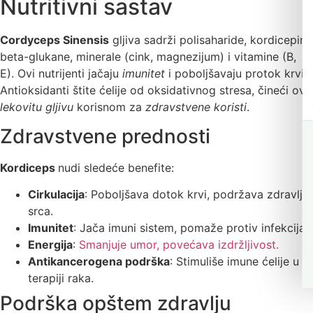
Nutritivni sastav
Cordyceps Sinensis
gljiva sadrži polisaharide, kordicepin,
beta-glukane, minerale (cink, magnezijum) i vitamine (B,
E). Ovi nutrijenti jačaju
imunitet
i poboljšavaju protok krvi.
Antioksidanti štite ćelije od oksidativnog stresa, čineći ovu
lekovitu gljivu
korisnom za
zdravstvene koristi
.
Zdravstvene prednosti
Kordiceps
nudi sledeće benefite:
Cirkulacija
: Poboljšava dotok krvi, podržava zdravlje
srca.
Imunitet
: Jača imuni sistem, pomaže protiv infekcija.
Energija
:
Smanjuje umor, povećava izdržljivost.
Antikancerogena podrška
: Stimuliše imune ćelije u
terapiji raka.
Podrška opštem zdravlju