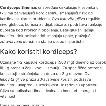
Cordyceps Sinensis
unapređuje cirkulaciju kiseonika u
tkivima zahvaljujući kordicepinu, smanjujući rizik od
kardiovaskularnih problema. Ova
lekovita gljiva
reguliše
nivo glukoze, korisna za dijabetičare, i podržava funkciju
bubrega kod hroničnih oboljenja. Beta-glukani jačaju
imunitet
, dok polisaharidi smanjuju upale, pružajući
zdravstvene koristi
za starije osobe i sportiste.
Kako koristiti kordiceps?
Uzimajte 1-2 kapsule kordiceps (500 mg) dnevno uz obrok
ili 1 g praha u čaju, vodi ili smutiju. Za specifične potrebe,
konsultujte stručnjaka za dozu do 3 g dnevno. Ova
lekovita gljiva
pruža
zdravstvene koristi
, podržava
imunitet
i unapređuje izdržljivost uz redovnu upotrebu.
G
jiva sa polisaharidima, idealna za imunitet, energiju i
vitalnost.
Cena se redovno ažurira.