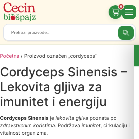
0
Searc
Search
for:
Početna
/ Proizvod označen „cordyceps“
Cordyceps Sinensis –
Lekovita gljiva za
imunitet i energiju
Cordyceps Sinensis
je
lekovita gljiva
poznata po
zdravstvenim koristima
. Podržava
imunitet
, cirkulaciju i
vitalnost organizma.