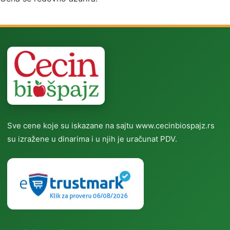
Sve cene koje su iskazane na sajtu www.cecinbiospajz.rs
su izražene u dinarima i u njih je uračunat PDV.