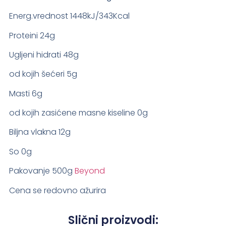
Energ.vrednost 1448kJ/343Kcal
Proteini 24g
Ugljeni hidrati 48g
od kojih šećeri 5g
Masti 6g
od kojih zasićene masne kiseline 0g
Biljna vlakna 12g
So 0g
Pakovanje 500g
Beyond
Cena se redovno ažurira
Slični proizvodi: