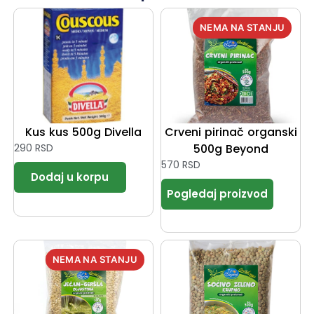
Kus kus 500g Divella
Crveni pirinač organski
290
RSD
500g Beyond
570
RSD