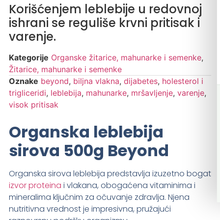
Korišćenjem leblebije u redovnoj
ishrani se reguliše krvni pritisak i
varenje.
Kategorije
Organske žitarice, mahunarke i semenke
,
Žitarice, mahunarke i semenke
Oznake
beyond
,
biljna vlakna
,
dijabetes
,
holesterol i
trigliceridi
,
leblebija
,
mahunarke
,
mršavljenje
,
varenje
,
visok pritisak
Organska leblebija
sirova 500g Beyond
Organska sirova leblebija predstavlja izuzetno bogat
izvor proteina
i vlakana, obogaćena vitaminima i
mineralima ključnim za očuvanje zdravlja. Njena
nutritivna vrednost je impresivna, pružajući