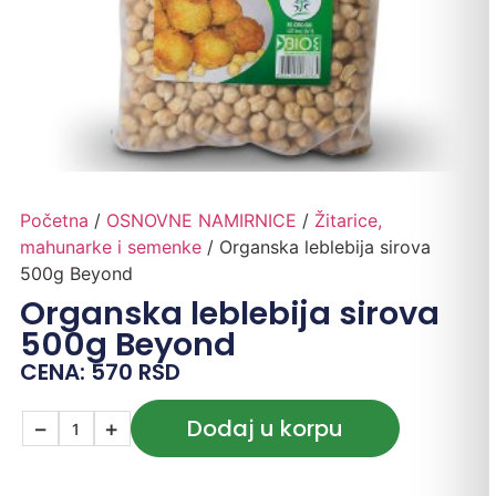
Početna
/
OSNOVNE NAMIRNICE
/
Žitarice,
mahunarke i semenke
/ Organska leblebija sirova
500g Beyond
Organska leblebija sirova
500g Beyond
CENA:
570
RSD
Dodaj u korpu
−
+