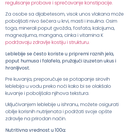
regulisanje probave i sprečavanje konstipacije.
Za osobe sa dijabetesom, visok unos vlakana može
poboljšati nivo šećera u krvi, masti i insulina. Osim
toga, minerali poput gvožđa, fosfata, kalcijuma,
magnezijuma, mangana, cinka i vitamina K
podržavaju zdravlje kostiju i strukturu.
Leblebije se često koriste u pripremi raznih jela,
poput humusa i falafela, pružajući izuzetan ukus i
hranljivost.
Pre kuvanja, preporučuje se potapanje sirovih
leblebija u vodu preko noći kako bi se olakšalo
kuvanje i poboljšala njihova tekstura.
Uključivanjem leblebije u ishranu, možete osigurati
obilje korisnih nutrijenata i podržati svoje opšte
zdravlje na prirodan način.
Nutritivna vrednost u 100g: