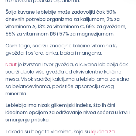
raznovrsnu podršku organizmu.
Šolja kuvane leblebije može zadovoljiti čak 50%
dnevnih potreba organizma za kalijumom, 2% za
vitaminom A, 13% za vitaminom C, 69% za gvožđem,
55% za vitaminom B6 i 57% za magnezijumom.
Osim toga, sadrži i značajne količine vitamina K,
gvožđa, fosfora, cinka, bakra i mangana.
Naut
je izvrstan izvor gvožđa, a kuvana leblebija čak
sadrži duplo više gvožđa od ekvivalentne količine
mesa. Visok sadržaj kalcijuma u leblebijama, zajedno
sa belančevinama, podstiče apsorpciju ovog
minerala.
Leblebija ima nizak glikemijski indeks, što ih čini
idealnom opcijom za održavanje nivoa šećera u krvi i
smanjenje pritiska.
Takođe su bogate vlaknima, koja su
ključna za