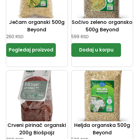
Ječam organski 500g
Sočivo zeleno organsko
Beyond
500g Beyond
260
RSD
599
RSD
Crveni pirinač organski
Heljda organska 500g
200g Biošpajz
Beyond