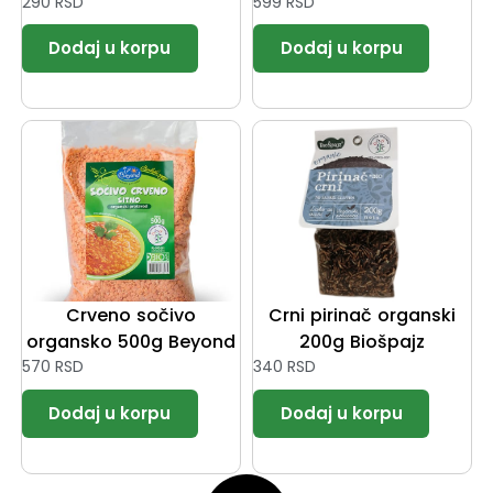
290
RSD
599
RSD
Crveno sočivo
Crni pirinač organski
organsko 500g Beyond
200g Biošpajz
570
RSD
340
RSD