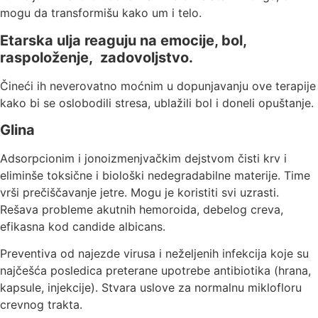
mogu da transformišu kako um i telo.
Etarska ulja reaguju na emocije, bol,
raspoloženje, zadovoljstvo.
Čineći ih neverovatno moćnim u dopunjavanju ove terapije
kako bi se oslobodili stresa, ublažili bol i doneli opuštanje.
Glina
Adsorpcionim i jonoizmenjvačkim dejstvom čisti krv i
eliminše toksične i biološki nedegradabilne materije. Time
vrši prečiščavanje jetre. Mogu je koristiti svi uzrasti.
Rešava probleme akutnih hemoroida, debelog creva,
efikasna kod candide albicans.
Preventiva od najezde virusa i neželjenih infekcija koje su
najčešća posledica preterane upotrebe antibiotika (hrana,
kapsule, injekcije). Stvara uslove za normalnu miklofloru
crevnog trakta.