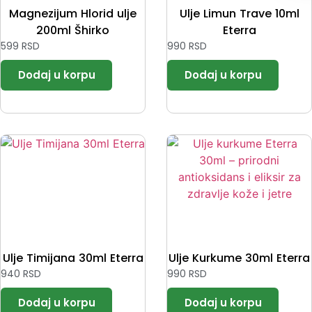
Magnezijum Hlorid ulje
Ulje Limun Trave 10ml
200ml Šhirko
Eterra
599
RSD
990
RSD
Ulje Timijana 30ml Eterra
Ulje Kurkume 30ml Eterra
940
RSD
990
RSD