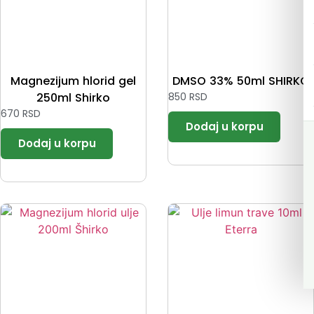
Magnezijum hlorid gel
DMSO 33% 50ml SHIRKO
250ml Shirko
850
RSD
670
RSD