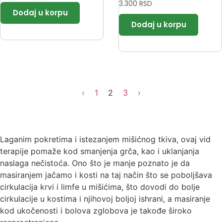
3.300
RSD
‹
1
2
3
›
Laganim pokretima i istezanjem mišićnog tkiva, ovaj vid
terapije pomaže kod smanjenja grča, kao i uklanjanja
naslaga nečistoća. Ono što je manje poznato je da
masiranjem jačamo i kosti na taj način što se poboljšava
cirkulacija krvi i limfe u mišićima, što dovodi do bolje
cirkulacije u kostima i njihovoj boljoj ishrani, a masiranje
kod ukočenosti i bolova zglobova je takođe široko