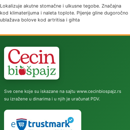
Lokalizuje akutne stomačne i ulkusne tegobe. Značajna
kod klimaterijuma i naleta toplote. Pijenje gline dugoročno
ublažava bolove kod artritisa i gihta
Sve cene koje su iskazane na sajtu www.cecinbiospajz.rs
su izražene u dinarima i u njih je uračunat PDV.