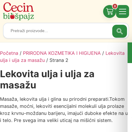
0
Searc
Search
for:
Početna
/
PRIRODNA KOZMETIKA I HIGIJENA
/
Lekovita
ulja i ulja za masažu
/ Strana 2
Lekovita ulja i ulja za
masažu
Masaža, lekovita ulja i glina su prirodni preparati.Tokom
masaže, moćni, lekoviti esencijalni molekuli ulja prolaze
kroz krvnu-moždanu barijeru, imajući duboke efekte na um
i telo. Pre svega ima veliki uticaj na mišićni sistem.