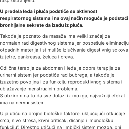
rasprostranjeno.
U predela leđa i pluća podstiče se aktivnost
respiratornog sistema i na ovaj način moguće je podstaći
bronhijalne sekrete da izađu iz pluća.
Takođe je poznato da masaža ima veliki značaj za
normalan rad digestivnog sistema jer pospešuje eliminaciju
otpadnih materija i stimuliše izlučivanje digestivnig sokova
iz jetre, pankreasa, želuca i creva.
Odlična terapija za abdomen i leđa je dobra terapija za
urinarni sistem jer podstiče rad bubrega, a takođe je
izuzetno povoljna i za funkciju reproduktivnog sistema i
ublažavanje menstrualnih problema.
S obzirom na to da sve dolazi iz mozga, najvažniji efekat
ima na nervni sistem.
Ulja utiču na brojne biološke faktore, uključujući otkucaje
srca, nivo stresa, krvni pritisak, disanje i imunološku
funkciju”. Direktno utičući na limbički sistem mozga, oni