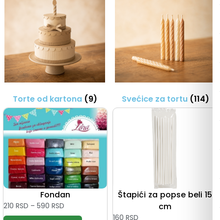
Torte od kartona
(9)
Svećice za tortu
(114)
Fondan
Štapići za popse beli 15
210
RSD
–
590
RSD
cm
160
RSD