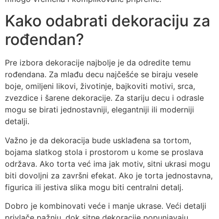
Kako odabrati dekoraciju za
rođendan?
Pre izbora dekoracije najbolje je da odredite temu
rođendana. Za mlađu decu najčešće se biraju vesele
boje, omiljeni likovi, životinje, bajkoviti motivi, srca,
zvezdice i šarene dekoracije. Za stariju decu i odrasle
mogu se birati jednostavniji, elegantniji ili moderniji
detalji.
Važno je da dekoracija bude usklađena sa tortom,
bojama slatkog stola i prostorom u kome se proslava
održava. Ako torta već ima jak motiv, sitni ukrasi mogu
biti dovoljni za završni efekat. Ako je torta jednostavna,
figurica ili jestiva slika mogu biti centralni detalj.
Dobro je kombinovati veće i manje ukrase. Veći detalji
privlače pažnju, dok sitne dekoracije popunjavaju