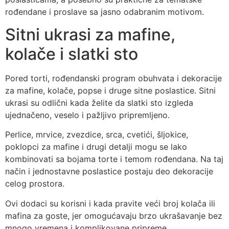
rođendane i proslave sa jasno odabranim motivom.
Sitni ukrasi za mafine,
kolače i slatki sto
Pored torti, rođendanski program obuhvata i dekoracije
za mafine, kolače, popse i druge sitne poslastice. Sitni
ukrasi su odlični kada želite da slatki sto izgleda
ujednačeno, veselo i pažljivo pripremljeno.
Perlice, mrvice, zvezdice, srca, cvetići, šljokice,
poklopci za mafine i drugi detalji mogu se lako
kombinovati sa bojama torte i temom rođendana. Na taj
način i jednostavne poslastice postaju deo dekoracije
celog prostora.
Ovi dodaci su korisni i kada pravite veći broj kolača ili
mafina za goste, jer omogućavaju brzo ukrašavanje bez
mnogo vremena i komplikovane pripreme.