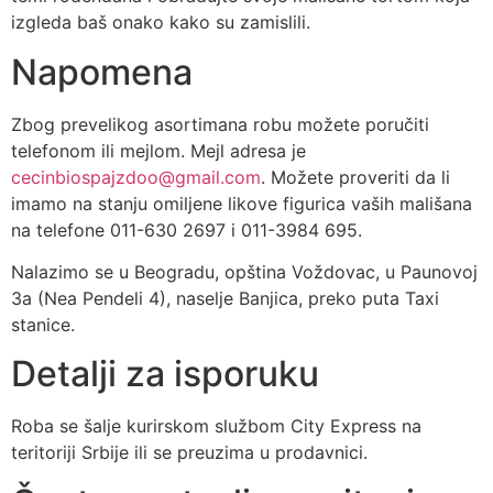
izgleda baš onako kako su zamislili.
Napomena
Zbog prevelikog asortimana robu možete poručiti
telefonom ili mejlom. Mejl adresa je
cecinbiospajzdoo@gmail.com
. Možete proveriti da li
imamo na stanju omiljene likove figurica vaših mališana
na telefone 011-630 2697 i 011-3984 695.
Nalazimo se u Beogradu, opština Voždovac, u Paunovoj
3a (Nea Pendeli 4), naselje Banjica, preko puta Taxi
stanice.
Detalji za isporuku
Roba se šalje kurirskom službom City Express na
teritoriji Srbije ili se preuzima u prodavnici.