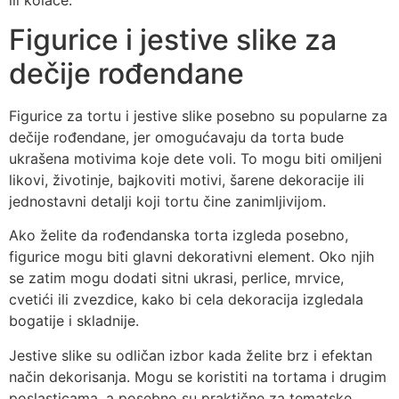
Figurice i jestive slike za
dečije rođendane
Figurice za tortu i jestive slike posebno su popularne za
dečije rođendane, jer omogućavaju da torta bude
ukrašena motivima koje dete voli. To mogu biti omiljeni
likovi, životinje, bajkoviti motivi, šarene dekoracije ili
jednostavni detalji koji tortu čine zanimljivijom.
Ako želite da rođendanska torta izgleda posebno,
figurice mogu biti glavni dekorativni element. Oko njih
se zatim mogu dodati sitni ukrasi, perlice, mrvice,
cvetići ili zvezdice, kako bi cela dekoracija izgledala
bogatije i skladnije.
Jestive slike su odličan izbor kada želite brz i efektan
način dekorisanja. Mogu se koristiti na tortama i drugim
poslasticama, a posebno su praktične za tematske