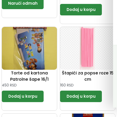
Torte od kartona
Štapići za popse roze 15
Patrolne šape 16/1
cm
450
RSD
160
RSD