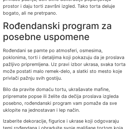
prostor i daju torti završni izgled. Tako torta deluje
bogato, ali ne pretrpano.
Rođendanski program za
posebne uspomene
Rođendani se pamte po atmosferi, osmesima,
poklonima, torti i detaljima koji pokazuju da je proslava
pažljivo pripremljena. Uz pravi izbor ukrasa, svaka torta
može postati malo remek-delo, a slatki sto mesto koje
privlači pažnju svih gostiju.
Bilo da pravite domaću tortu, ukrašavate mafine,
pripremate popse ili želite da dečija proslava izgleda
posebno, rođendanski program vam pomaže da sve
uklopite na jednostavan i lep način.
Izaberite dekoracije, figurice i ukrase koji odgovaraju
temi rođendana i obradujte svoje mališane tortom koja