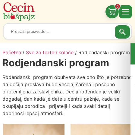
0
Searc
Search
for:
Početna
/
Sve za torte i kolače
/ Rodjendanski program
Rodjendanski program
Rođendanski program obuhvata sve ono što je potrebno
da dečija proslava bude vesela, šarena i posebno
pripremljena za slavljenika. Dečiji rođendan je veliki
događaj, dan kada je dete u centru pažnje, kada se
okupljaju porodica i prijatelji i kada svaki detalj
doprinosi lepšoj atmosferi.