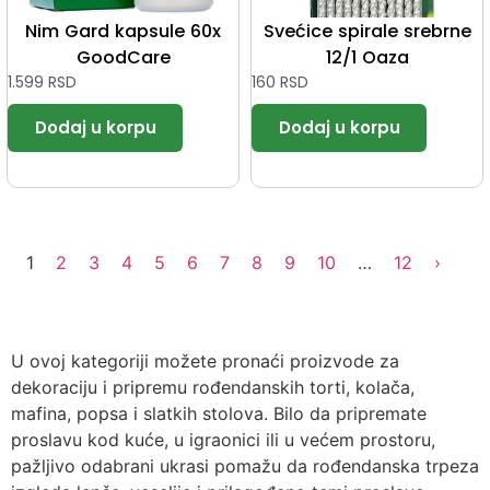
Nim Gard kapsule 60x
Svećice spirale srebrne
GoodCare
12/1 Oaza
1.599
RSD
160
RSD
1
2
3
4
5
6
7
8
9
10
…
12
›
U ovoj kategoriji možete pronaći proizvode za
dekoraciju i pripremu rođendanskih torti, kolača,
mafina, popsa i slatkih stolova. Bilo da pripremate
proslavu kod kuće, u igraonici ili u većem prostoru,
pažljivo odabrani ukrasi pomažu da rođendanska trpeza