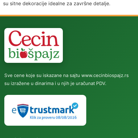
su sitne dekoracije idealne za završne detalje.
Sve cene koje su iskazane na sajtu www.cecinbiospajz.rs
su izražene u dinarima i u njih je uračunat PDV.