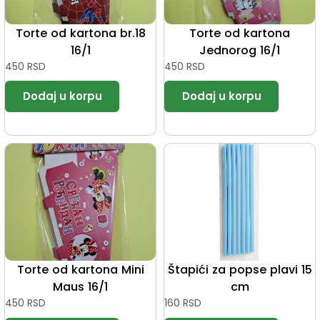
Torte od kartona br.18
Torte od kartona
16/1
Jednorog 16/1
450
RSD
450
RSD
Torte od kartona Mini
Štapići za popse plavi 15
Maus 16/1
cm
450
RSD
160
RSD