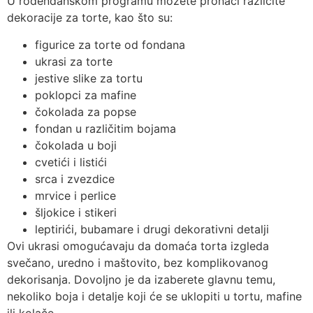
U rođendanskom programu možete pronaći različite
dekoracije za torte, kao što su:
figurice za torte od fondana
ukrasi za torte
jestive slike za tortu
poklopci za mafine
čokolada za popse
fondan u različitim bojama
čokolada u boji
cvetići i listići
srca i zvezdice
mrvice i perlice
šljokice i stikeri
leptirići, bubamare i drugi dekorativni detalji
Ovi ukrasi omogućavaju da domaća torta izgleda
svečano, uredno i maštovito, bez komplikovanog
dekorisanja. Dovoljno je da izaberete glavnu temu,
nekoliko boja i detalje koji će se uklopiti u tortu, mafine
ili kolače.