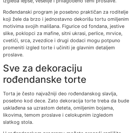
izgleda lepše, veselije i prilagođeno temi proslave.
Rođendanski program je posebno praktičan za roditelje
koji žele da brzo i jednostavno dekorišu tortu omiljenim
motivima svojih mališana. Figurice od fondana, jestive
slike, poklopci za mafine, sitni ukrasi, perlice, mrvice,
cvetići, srca, zvezdice i drugi dodaci mogu potpuno
promeniti izgled torte i učiniti je glavnim detaljem
proslave.
Sve za dekoraciju
rođendanske torte
Torta je često najvažniji deo rođendanskog slavlja,
posebno kod dece. Zato dekoracija torte treba da bude
usklađena sa uzrastom deteta, omiljenim bojama,
likovima, temom proslave i celokupnim izgledom
slatkog stola.