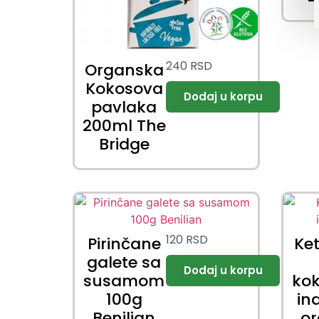
240
RSD
Organska
Kokosova
pavlaka
200ml The
Bridge
120
RSD
Pirinčane
Ke
galete sa
susamom
kok
100g
in
Benilian
o