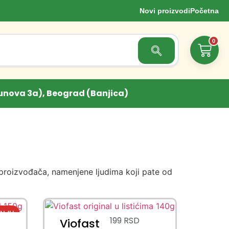
Novi proizvodi
Početna
0
Search Button
unova 3a), Beograd (Banjica)
proizvođača, namenjene ljudima koji pate od
199
RSD
Viofast