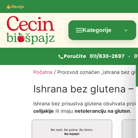
Akcije
Kategorije
•
Poručite
011/630-2697
0
Početna
/ Proizvod označen „ishrana bez glu
Ishrana bez glutena – 
Ishrana bez prisustva glutena obuhvata proi
celijakije
ili imaju
netoleranciju na gluten
.