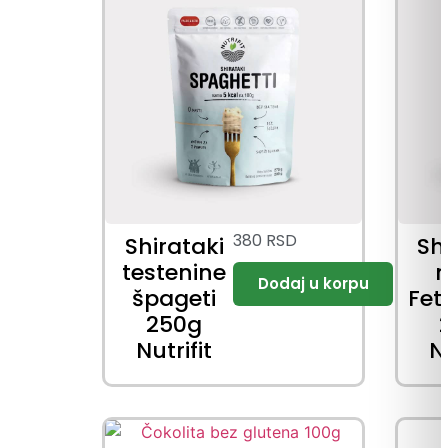
380
RSD
Shirataki
Sh
testenine
n
špageti
Fet
250g
Nutrifit
Nu