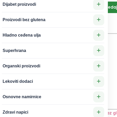
namaz
+
Dijabet proizvodi
Original
150g
+
Proizvodi bez glutena
Violife
+
Hladno ceđena ulja
+
Superhrana
380
RSD
irataki
+
Organski proizvodi
udle
tuccine
+
Lekoviti dodaci
250g
trifit
+
Osnovne namirnice
+
Zdravi napici