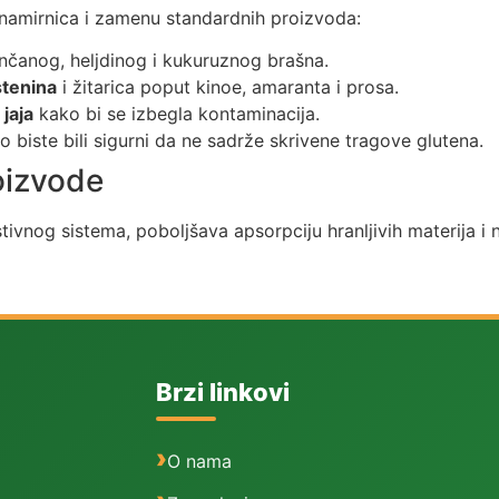
r namirnica i zamenu standardnih proizvoda:
inčanog, heljdinog i kukuruznog brašna.
stenina
i žitarica poput kinoe, amaranta i prosa.
jaja
kako bi se izbegla kontaminacija.
 biste bili sigurni da ne sadrže skrivene tragove glutena.
oizvode
ivnog sistema, poboljšava apsorpciju hranljivih materija i n
Brzi linkovi
O nama