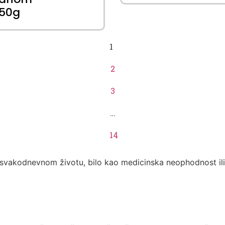
50g
1
2
3
…
14
u svakodnevnom životu, bilo kao medicinska neophodnost ili 