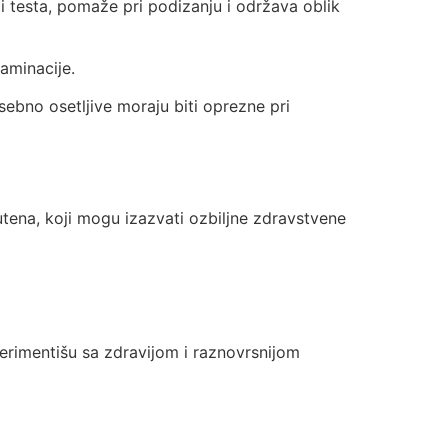
ti testa, pomaže pri podizanju i održava oblik
taminacije.
ebno osetljive moraju biti oprezne pri
utena, koji mogu izazvati ozbiljne zdravstvene
erimentišu sa zdravijom i raznovrsnijom