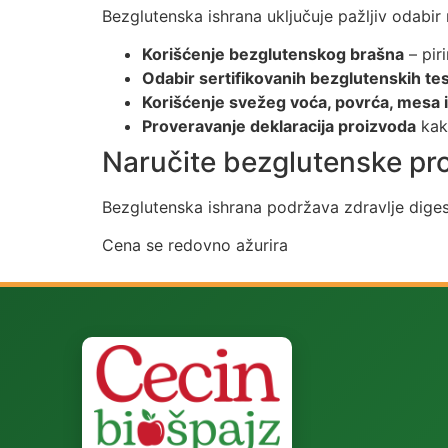
Bezglutenska ishrana uključuje pažljiv odabi
Korišćenje bezglutenskog brašna
– pir
Odabir sertifikovanih bezglutenskih te
Korišćenje svežeg voća, povrća, mesa i 
Proveravanje deklaracija proizvoda
kako
Naručite bezglutenske pr
Bezglutenska ishrana podržava zdravlje digest
Cena se redovno ažurira