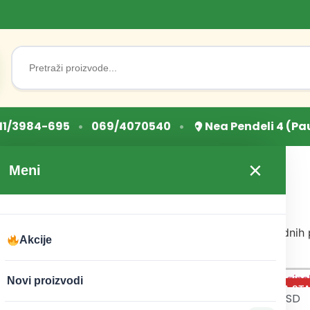
Search
for:
•
•
11/3984-695
069/4070540
Nea Pendeli 4 (Pa
tena“
×
Meni
Zdrav Izbor za Vaše Telo
zvode koji su provereni od strane domaćih i međunarodnih 
Akcije
Novi proizvodi
350
RSD
Veganski