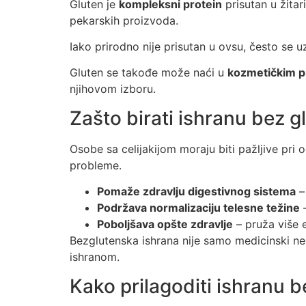
Gluten je
kompleksni protein
prisutan u žitar
pekarskih proizvoda.
Iako prirodno nije prisutan u ovsu, često se u
Gluten se takođe može naći u
kozmetičkim p
njihovom izboru.
Zašto birati ishranu bez g
Osobe sa celijakijom moraju biti pažljive pri
probleme.
Pomaže zdravlju digestivnog sistema
– 
Podržava normalizaciju telesne težine
–
Poboljšava opšte zdravlje
– pruža više e
Bezglutenska ishrana nije samo medicinski n
ishranom.
Kako prilagoditi ishranu 