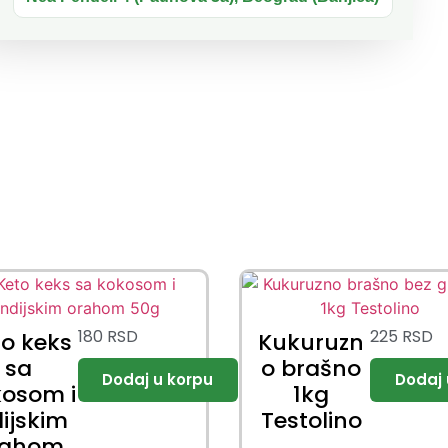
180
RSD
225
RSD
to keks
Kukuruzn
sa
o brašno
osom i
1kg
dijskim
Testolino
rahom