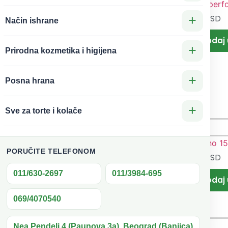
299
RSD
iofast
+
250
RSD
Ovsene
hite
Način ishrane
pahuljice
200g
bez
+
Prirodna kozmetika i higijena
glutena
organske
+
Posna hrana
200g
Superfood
+
Sve za torte i kolače
PORUČITE TELEFONOM
499
RSD
Bademov
220
RSD
ganska
o brašno
011/630-2697
011/3984-695
rinčana
150g Top
vlaka
Food
069/4070540
ml The
ridge
Nea Pendeli 4 (Paunova 3a), Beograd (Banjica)