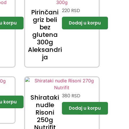
220
RSD
Pirinčani
griz beli
bez
glutena
300g
Aleksandri
ja
380
RSD
Shirataki
nudle
Risoni
250g
Nutrifit