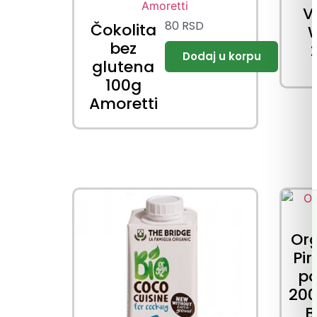
V
80
RSD
Čokolita
W
bez
glutena
100g
Amoretti
Or
Pi
pa
200
B