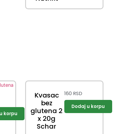
160
RSD
Kvasac
bez
glutena 2
x 20g
Schar