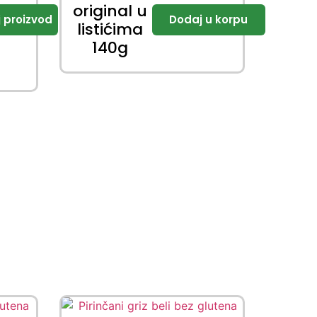
original u
listićima
140g