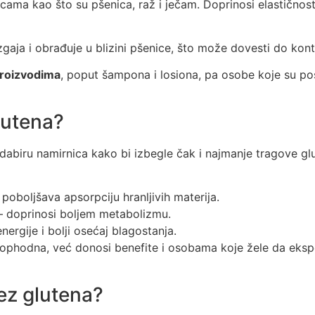
icama kao što su pšenica, raž i ječam. Doprinosi elastičnos
zgaja i obrađuje u blizini pšenice, što može dovesti do kon
roizvodima
, poput šampona i losiona, pa osobe koje su pos
lutena?
 odabiru namirnica kako bi izbegle čak i najmanje tragove gl
poboljšava apsorpciju hranljivih materija.
 doprinosi boljem metabolizmu.
nergije i bolji osećaj blagostanja.
eophodna, već donosi benefite i osobama koje žele da eksp
bez glutena?