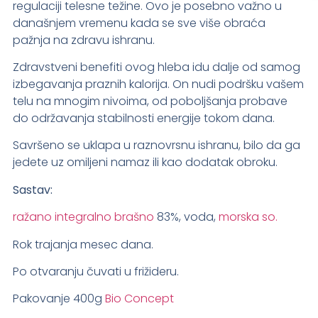
regulaciji telesne težine. Ovo je posebno važno u
današnjem vremenu kada se sve više obraća
pažnja na zdravu ishranu.
Zdravstveni benefiti ovog hleba idu dalje od samog
izbegavanja praznih kalorija. On nudi podršku vašem
telu na mnogim nivoima, od poboljšanja probave
do održavanja stabilnosti energije tokom dana.
Savršeno se uklapa u raznovrsnu ishranu, bilo da ga
jedete uz omiljeni namaz ili kao dodatak obroku.
Sastav:
ražano integralno brašno
83%, voda,
morska so.
Rok trajanja mesec dana.
Po otvaranju čuvati u frižideru.
Pakovanje 400g
Bio Concept