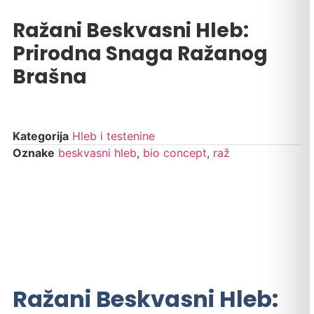
Ražani Beskvasni Hleb:
Prirodna Snaga Ražanog
Brašna
Kategorija
Hleb i testenine
Oznake
beskvasni hleb
,
bio concept
,
raž
Ražani Beskvasni Hleb: