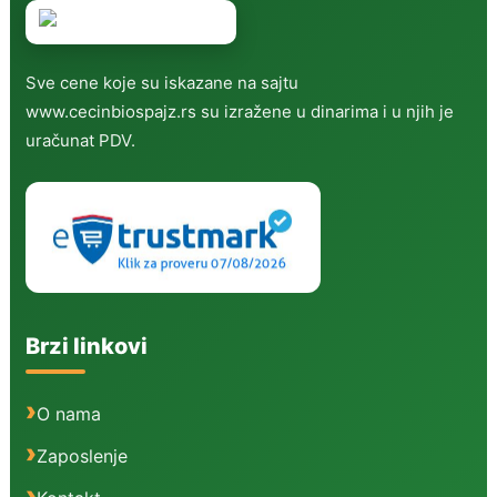
Sve cene koje su iskazane na sajtu
www.cecinbiospajz.rs su izražene u dinarima i u njih je
uračunat PDV.
Brzi linkovi
O nama
Zaposlenje