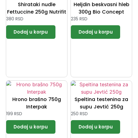
Shirataki nudle
Heljdin beskvasni hleb
Fettuccine 250g Nutrifit
300g Bio Concept
380
RSD
235
RSD
Hrono brašno 750g
Speltina testenina za
Interpak
supu Jevtić 250g
199
RSD
250
RSD