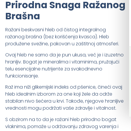
Prirodna Snaga Ražanog
Brašna
Ražani beskvasni hleb od čistog integralnog
ražanog brašna (bez korišćenja kvasca). Hleb
produžene svežine, pakovan u zaštitnoj atmosferi.
Ovaj hleb ne samo da je pun ukusa, već je i izuzetno
hranljiv. Bogat je mineralima i vitaminima, pružajući
telu esencijalne nutrijente za svakodnevno
funkcionisanje.
Raž ima niži glikemijski indeks od pšenice, čineći ovaj
hleb idealnim izborom za one koji žele da održe
stabilan nivo šećera u krvi. Takođe, njegove hranljive
vrednosti mogu podržati vaše zdravlje i vitalnost.
S obzirom na to da je ražani hleb prirodno bogat
vlaknima, pomaže u održavanju zdravog varenja i