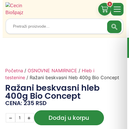
0
Search
Search
for:
Početna
/
OSNOVNE NAMIRNICE
/
Hleb i
testenine
/ Ražani beskvasni hleb 400g Bio Concept
Ražani beskvasni hleb
400g Bio Concept
CENA:
235
RSD
Dodaj u korpu
−
+