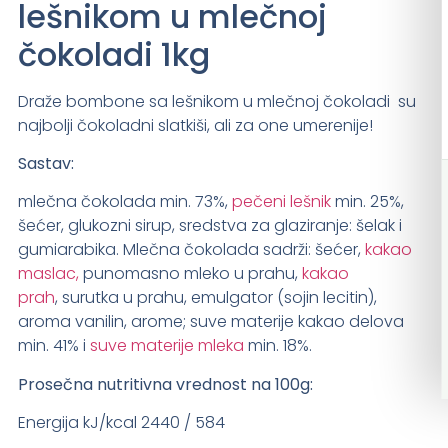
lešnikom u mlečnoj
čokoladi 1kg
Draže bombone sa lešnikom u mlečnoj čokoladi su
najbolji čokoladni slatkiši, ali za one umerenije!
Sastav:
mlečna čokolada min. 73%,
pečeni lešnik
min. 25%,
šećer, glukozni sirup, sredstva za glaziranje: šelak i
gumiarabika. Mlečna čokolada sadrži: šećer,
kakao
maslac,
punomasno mleko u prahu,
kakao
prah
, surutka u prahu, emulgator (sojin lecitin),
aroma vanilin, arome; suve materije kakao delova
min. 41% i
suve materije mleka
min. 18%.
Prosečna nutritivna vrednost na 100g:
Energija kJ/kcal 2440 / 584