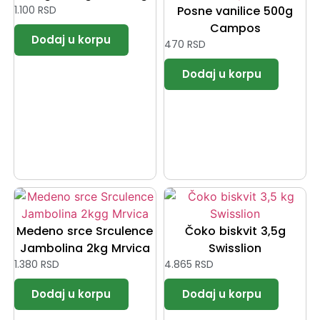
1.100
RSD
Posne vanilice 500g
Campos
470
RSD
Medeno srce Srculence
Čoko biskvit 3,5g
Jambolina 2kg Mrvica
Swisslion
1.380
RSD
4.865
RSD