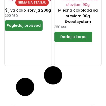
Šljiva čoko stevija 200g
Mlečna čokolada sa
290
RSD
steviom 90g
Sweetsystem
350
RSD