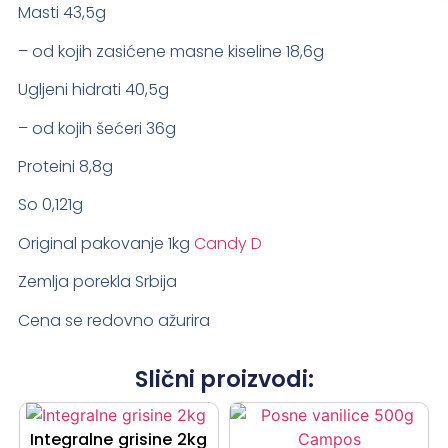
Masti 43,5g
– od kojih zasićene masne kiseline 18,6g
Ugljeni hidrati 40,5g
– od kojih šećeri 36g
Proteini 8,8g
So 0,121g
Original pakovanje 1kg
Candy D
Zemlja porekla Srbija
Cena se redovno ažurira
Slični proizvodi:
Integralne grisine 2kg