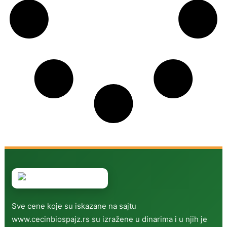
Sve cene koje su iskazane na sajtu
www.cecinbiospajz.rs su izražene u dinarima i u njih je