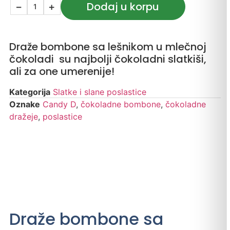
Dodaj u korpu
−
+
Draže bombone sa lešnikom u mlečnoj
čokoladi su najbolji čokoladni slatkiši,
ali za one umerenije!
Kategorija
Slatke i slane poslastice
Oznake
Candy D
,
čokoladne bombone
,
čokoladne
dražeje
,
poslastice
Draže bombone sa