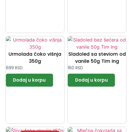
Urmolada čoko višnja
Sladoled sa steviom od
350g
vanile 50g Tim Ing
699
RSD
160
RSD