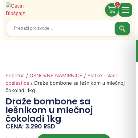
0
Search
Search
for:
Početna
/
OSNOVNE NAMIRNICE
/
Slatke i slane
poslastice
/ Draže bombone sa lešnikom u mlečnoj
čokoladi 1kg
Draže bombone sa
lešnikom u mlečnoj
čokoladi 1kg
CENA:
3.290
RSD