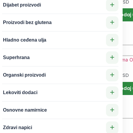
420
RSD
Pasta za
sta za
+
Dijabet proizvodi
zube sa
eljivanj
zeolitom
zuba sa
+
Proizvodi bez glutena
75ml Zeo
anfiliće
Medic
 100g
+
Hladno ceđena ulja
+
Superhrana
+
670
RSD
790
RSD
Organski proizvodi
iodent
Soda bez
sta za
aluminiju
+
e 75ml
ma
Lekoviti dodaci
enemil
Orgona
400g
+
Osnovne namirnice
+
Zdravi napici