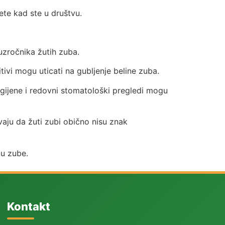
te kad ste u društvu.
uzročnika žutih zuba.
tivi mogu uticati na gubljenje beline zuba.
igijene i redovni stomatološki pregledi mogu
vaju da žuti zubi obično nisu znak
ju zube.
Kontakt