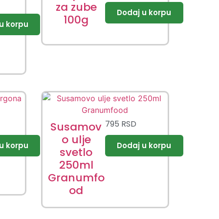
za zube
100g
795
RSD
Susamov
o ulje
svetlo
250ml
Granumfo
od