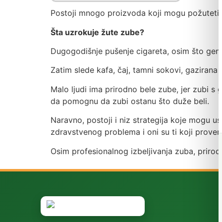
Postoji mnogo proizvoda koji mogu požuteti 
Šta uzrokuje žute zube?
Dugogodišnje pušenje cigareta, osim što gene
Zatim slede kafa, čaj, tamni sokovi, gazirana 
Malo ljudi ima prirodno bele zube, jer zubi s
da pomognu da zubi ostanu što duže beli.
Naravno, postoji i niz strategija koje mogu u
zdravstvenog problema i oni su ti koji prover
Osim profesionalnog izbeljivanja zuba, priro