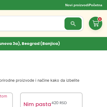
Novi proizvodi
Početna
0
Search Button
unova 3a), Beograd (Banjica)
rirodne proizvode i načine kako da izbelite
420
RSD
Nim pasta