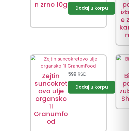
n zrno 10g
pa
izb
e 
kar
m
599
RSD
Zejtin
B
suncokret
pa
ovo ulje
zub
organsko
Sh
1l
Granumfo
od