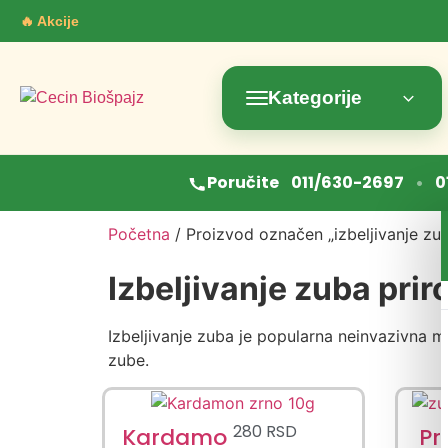
🔥 Akcije
Kategorije
•
Poručite
011/630-2697
0
Početna
/ Proizvod označen „izbeljivanje zu
Izbeljivanje zuba pri
Izbeljivanje zuba je popularna neinvazivna 
zube.
280
RSD
Kardamo
Pr