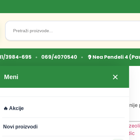
Search
for:
•
•
11/3984-695
069/4070540
Nea Pendeli 4 (Pa
ba“
×
Meni
rodnim putem
metoda do blistavog osmeha. Donosimo vam najpopularnije p
🔥 Akcije
Novi proizvodi
420
RSD
irodna