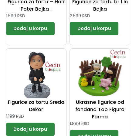
Figurica za tortu – Hari
Figurice za tortu br.1 In
Poter Bajka I
Bajka
1.590
RSD
2.599
RSD
Figurice za tortu Sreda
Ukrasne figurice od
Dekor
fondana Top Figura
1.199
RSD
Farma
1.899
RSD