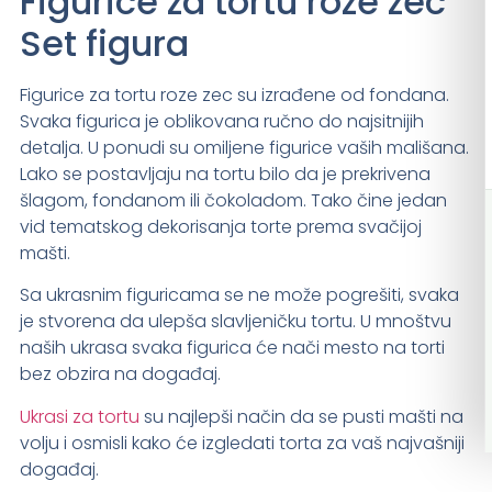
Figurice za tortu roze zec
Set figura
Figurice za tortu roze zec su izrađene od fondana.
Svaka figurica je oblikovana ručno do najsitnijih
detalja. U ponudi su omiljene figurice vaših mališana.
Lako se postavljaju na tortu bilo da je prekrivena
šlagom, fondanom ili čokoladom. Tako čine jedan
vid tematskog dekorisanja torte prema svačijoj
mašti.
Sa ukrasnim figuricama se ne može pogrešiti, svaka
je stvorena da ulepša slavljeničku tortu. U mnoštvu
naših ukrasa svaka figurica će nači mesto na torti
bez obzira na događaj.
Ukrasi za tortu
su najlepši način da se pusti mašti na
volju i osmisli kako će izgledati torta za vaš najvašniji
događaj.