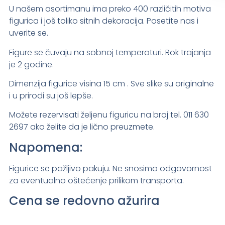
U našem asortimanu ima preko 400 različitih motiva
figurica i još toliko sitnih dekoracija. Posetite nas i
uverite se.
Figure se čuvaju na sobnoj temperaturi. Rok trajanja
je 2 godine.
Dimenzija figurice visina 15 cm . Sve slike su originalne
i u prirodi su još lepše.
Možete rezervisati željenu figuricu na broj tel. 011 630
2697 ako želite da je lično preuzmete.
Napomena:
Figurice se pažljivo pakuju. Ne snosimo odgovornost
za eventualno oštećenje prilikom transporta.
Cena se redovno ažurira