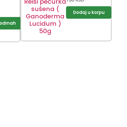
Reiši pečurka
sušena (
Ganoderma
Lucidum )
50g