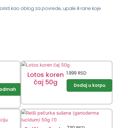
sti kao oblog za povrede, upale ili rane koje
1.999
RSD
Lotos koren
čaj 50g
730
RSD