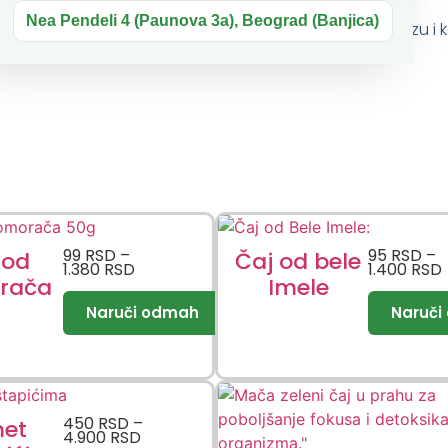
Nea Pendeli 4 (Paunova 3a), Beograd (Banjica)
 ili mlekom. Zatim se zgusnuta masa nanosi na gazu i kori
99
RSD
–
95
RSD
–
 od
Čaj od bele
1.380
RSD
1.400
RSD
rača
Imele
450
RSD
–
et
4.900
RSD