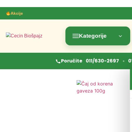
Akcije
Kategorije
•
Poručite
011/630-2697
0