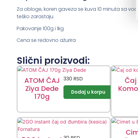
Za obloge, koren gaveza se kuva 10 minuta sa vodom
teško zarastaju.
Pakovanje 100g i 1kg
Cena se redovno ažurira
Slični proizvodi:
330
RSD
ATOM ČAJ
Čaj
Ziya Dede
Komo
170g
Cim
30
RSD