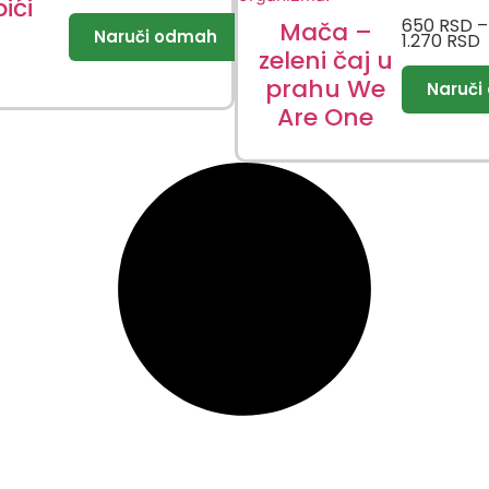
ići
650
RSD
–
Mača –
1.270
RSD
zeleni čaj u
prahu We
Are One