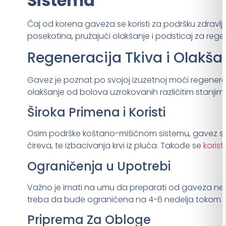
Sistema
Čaj od korena gaveza se koristi za podršku zdravl
posekotina, pružajući olakšanje i podsticaj za regen
Regeneracija Tkiva i Olakša
Gavez je poznat po svojoj izuzetnoj moći regeneraci
olakšanje od bolova uzrokovanih različitim stanjima
Široka Primena i Koristi
Osim podrške koštano-mišićnom sistemu, gavez se k
čireva, te izbacivanja krvi iz pluća. Takođe se
korist
Ograničenja u Upotrebi
Važno je imati na umu da preparati od gaveza ne s
treba da bude ograničena na 4-6 nedelja tokom godi
Priprema Za Obloge