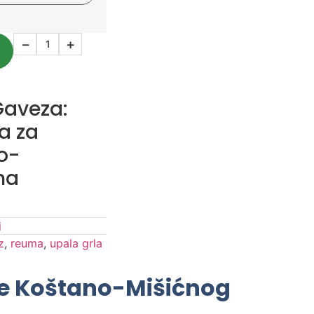
−
+
Gaveza:
a za
o-
ma
i
z
,
reuma
,
upala grla
je Koštano-Mišićnog