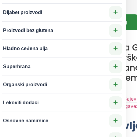
+
Dijabet proizvodi
Dodaj u korpu
+
Proizvodi bez glutena
Čaj od Korena 
+
Hladno ceđena ulja
Prirodna Podršk
+
Zdravlje Koštan
Superhrana
Mišićnog Siste
+
Organski proizvodi
SKU
N/A
Kategorije
Biljni čajevi
,
Čajev
+
Lekoviti dodaci
Oznake
čajevi na meru
,
gave
+
Osnovne namirnice
Prirodna Podrška za Zdravl