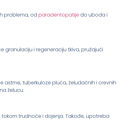
nih problema, od
paradentopatije
do uboda i
 granulaciju i regeneraciju tkiva, pružajući
 astme, tuberkuloze pluća, želudačnih i crevnih
 na želucu.
ju tokom trudnoće i dojenja. Takođe, upotreba