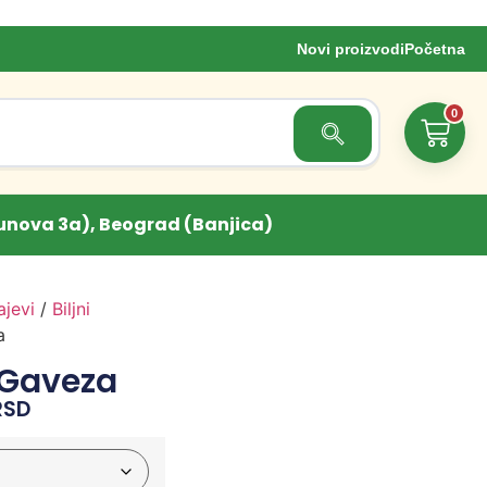
Novi proizvodi
Početna
0
Search Button
unova 3a), Beograd (Banjica)
ajevi
/
Biljni
a
 Gaveza
RSD