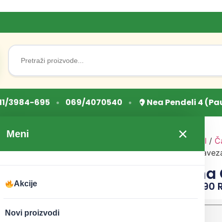
Search
for:
•
•
11/3984-695
069/4070540
Nea Pendeli 4 (Pa
×
Meni
Početna
/
ZDRAVI NAPICI
/
Č
čajevi
/ Čaj od korena Gavez
Čaj od korena
Akcije
CENA:
160
RSD
–
1.390
težina
Novi proizvodi