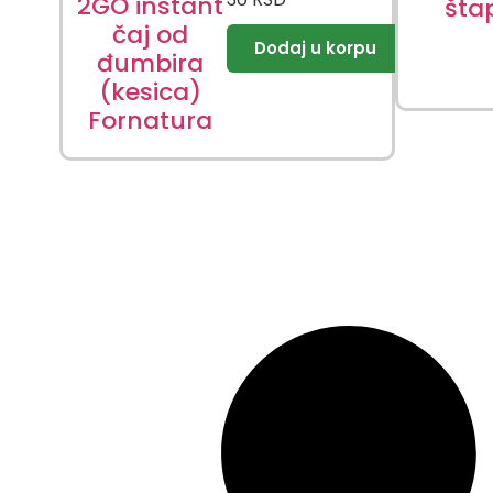
2GO instant
štap
čaj od
đumbira
(kesica)
Fornatura