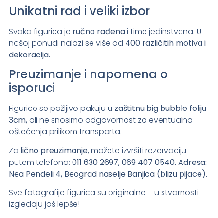
Unikatni rad i veliki izbor
Svaka figurica je
ručno rađena
i time jedinstvena. U
našoj ponudi nalazi se više od
400 različitih motiva i
dekoracija.
Preuzimanje i napomena o
isporuci
Figurice se pažljivo pakuju u
zaštitnu big bubble foliju
3cm,
ali ne snosimo odgovornost za eventualna
oštećenja prilikom transporta.
Za
lično preuzimanje
, možete izvršiti rezervaciju
putem telefona:
011 630 2697, 069 407 0540. Adresa:
Nea Pendeli 4, Beograd naselje Banjica (blizu pijace).
Sve fotografije figurica su originalne – u stvarnosti
izgledaju još lepše!