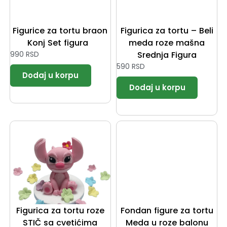
Figurice za tortu braon
Figurica za tortu – Beli
Konj Set figura
meda roze mašna
990
RSD
Srednja Figura
590
RSD
Figurica za tortu roze
Fondan figure za tortu
STIČ sa cvetićima
Meda u roze balonu