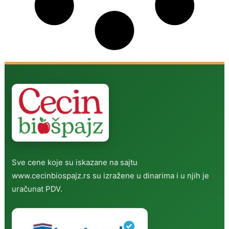
Sve cene koje su iskazane na sajtu
www.cecinbiospajz.rs su izražene u dinarima i u njih je
uračunat PDV.