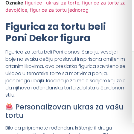
Oznake
figurice i ukrasi za torte
,
figurice za torte za
devojčice
,
figurice za tortu jednorog
Figurica za tortu beli
Poni Dekor figura
Figurica za tortu beli Poni donosi čaroliju, veselje i
boje na svaku dečiju proslavu! Inspirisana omiljenim
crtanim likovima, ova preslatka figurica savršeno se
uklapa u tematske torte sa motivima ponija,
jednoroga i bajki. Idealna je za male sanjare koji žele
da njihova rođendanska torta zablista u čarobnom
stilu.
Personalizovan ukras za vašu
tortu
Bilo da pripremate rođendan, krštenje ili drugu