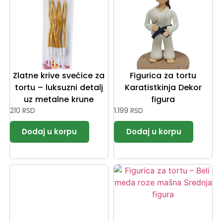
Zlatne krive svećice za
Figurica za tortu
tortu – luksuzni detalj
Karatistkinja Dekor
uz metalne krune
figura
210
RSD
1.199
RSD