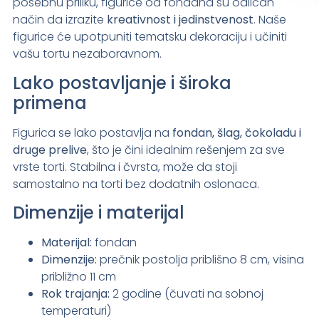
posebnu priliku, figurice od fondana su odličan
način da izrazite
kreativnost i jedinstvenost
. Naše
figurice će upotpuniti tematsku dekoraciju i učiniti
vašu tortu nezaboravnom.
Lako postavljanje i široka
primena
Figurica se lako postavlja na
fondan, šlag, čokoladu i
druge prelive
, što je čini idealnim rešenjem za sve
vrste torti. Stabilna i čvrsta, može da stoji
samostalno na torti bez dodatnih oslonaca.
Dimenzije i materijal
Materijal:
fondan
Dimenzije:
prečnik postolja priblišno 8 cm, visina
približno 11 cm
Rok trajanja:
2 godine (čuvati na sobnoj
temperaturi)