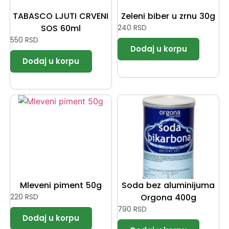
TABASCO LJUTI CRVENI
Zeleni biber u zrnu 30g
SOS 60ml
240
RSD
550
RSD
Mleveni piment 50g
Soda bez aluminijuma
220
RSD
Orgona 400g
790
RSD