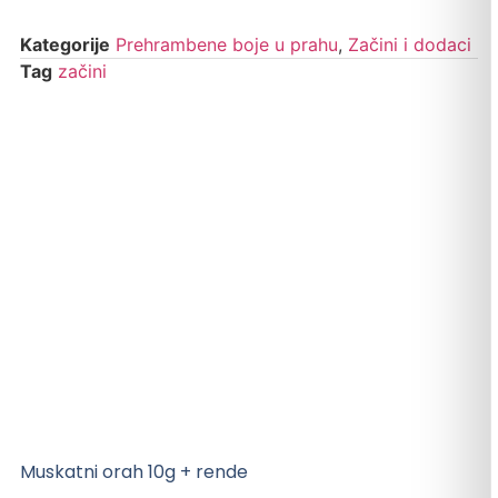
Kategorije
Prehrambene boje u prahu
,
Začini i dodaci
Tag
začini
Muskatni orah 10g + rende