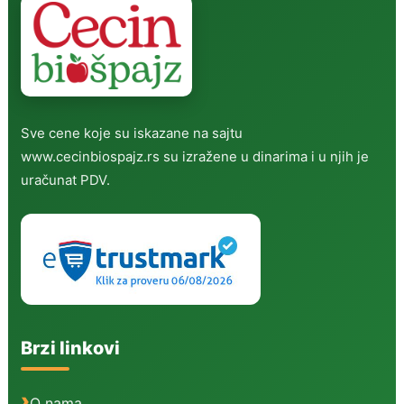
Sve cene koje su iskazane na sajtu
www.cecinbiospajz.rs su izražene u dinarima i u njih je
uračunat PDV.
Brzi linkovi
O nama