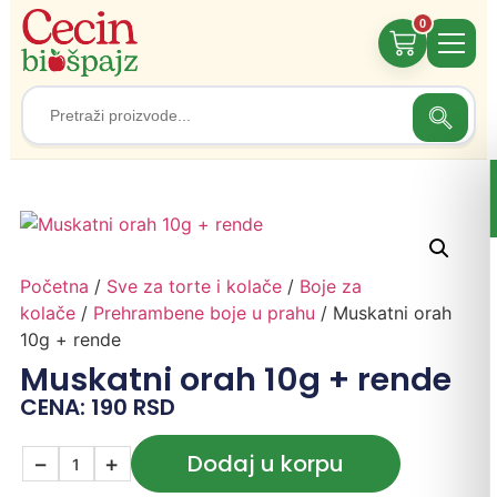
0
Search
Search
for:
Početna
/
Sve za torte i kolače
/
Boje za
kolače
/
Prehrambene boje u prahu
/ Muskatni orah
10g + rende
Muskatni orah 10g + rende
CENA:
190
RSD
Dodaj u korpu
−
+