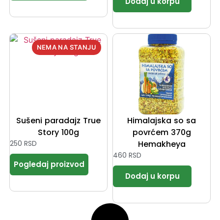
Sušeni paradajz True
Himalajska so sa
Story 100g
povrćem 370g
250
RSD
Hemakheya
460
RSD