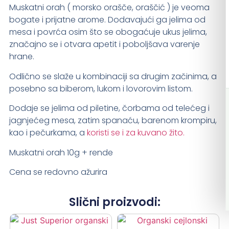
Muskatni orah ( morsko orašče, oraščić ) je veoma
bogate i prijatne arome. Dodavajući ga jelima od
mesa i povrća osim što se obogaćuje ukus jelima,
značajno se i otvara apetit i poboljšava varenje
hrane.
Odlično se slaže u kombinaciji sa drugim začinima, a
posebno sa biberom, lukom i lovorovim listom.
Dodaje se jelima od piletine, čorbama od telećeg i
jagnjećeg mesa, zatim spanaću, barenom krompiru,
kao i pečurkama, a
koristi se i za kuvano žito.
Muskatni orah 10g + rende
Cena se redovno ažurira
Slični proizvodi: